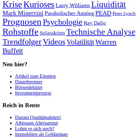
Krise
Kurioses
Liquidität
Larry Williams
Mark Minervini
PEAD
Parabolischer Anstieg
Peter Lynch
Prognosen
Psychologie
Ray Dalio
Rohstoffe
Technische Analyse
Solaraktien
Trendfolger
Videos
Volatilität
Warren
Buffett
Neu hier?
Artikel zum Einstieg
Dauerbrenner
Börsenlektüre
Investmentprozess
Reich in Rente
Darum Qualitätsaktien!
Albtraum Altersarmut
Lohnt es sich noch?
Immobilien als Geldanlage