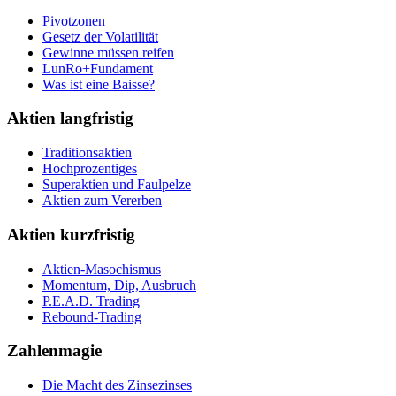
Pivotzonen
Gesetz der Volatilität
Gewinne müssen reifen
LunRo+Fundament
Was ist eine Baisse?
Aktien langfristig
Traditionsaktien
Hochprozentiges
Superaktien und Faulpelze
Aktien zum Vererben
Aktien kurzfristig
Aktien-Masochismus
Momentum, Dip, Ausbruch
P.E.A.D. Trading
Rebound-Trading
Zahlenmagie
Die Macht des Zinsezinses