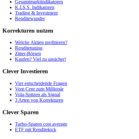
Gesamtmarktindikatoren
K.I.S.S. Indikatoren
Trading & Investment
Renditewunder
Korrekturen nutzen
Welche Aktien profitieren?
Renditetuning
Zitter-Börsen
Kaufen? Viel zu unsicher!
Clever Investieren
Vier entscheidende Fragen
Vom Cent zum Millionär
Vola-Spitzen als Signal
3 Arten von Korrekturen
Clever Sparen
Turbo-Sparen cost average
ETF mit Renditekick