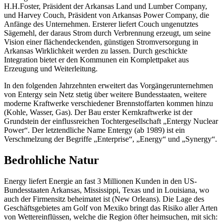
H.H.Foster, Präsident der Arkansas Land und Lumber Company,
und Harvey Couch, Präsident von Arkansas Power Company, die
Anfänge des Unternehmen. Ersterer liefert Couch ungenutztes
Sägemehl, der daraus Strom durch Verbrennung erzeugt, um seine
Vision einer flächendeckenden, günstigen Stromversorgung in
Arkansas Wirklichkeit werden zu lassen. Durch geschickte
Integration bietet er den Kommunen ein Komplettpaket aus
Erzeugung und Weiterleitung.
In den folgenden Jahrzehnten erweitert das Vorgängerunternehmen
von Entergy sein Netz stetig über weitere Bundesstaaten, weitere
moderne Kraftwerke verschiedener Brennstoffarten kommen hinzu
(Kohle, Wasser, Gas). Der Bau erster Kernkraftwerke ist der
Grundstein der einflussreichen Tochtergesellschaft „Entergy Nuclear
Power“. Der letztendliche Name Entergy (ab 1989) ist ein
Verschmelzung der Begriffe „Enterprise“, „Energy“ und „Synergy“.
Bedrohliche Natur
Energy liefert Energie an fast 3 Millionen Kunden in den US-
Bundesstaaten Arkansas, Mississippi, Texas und in Louisiana, wo
auch der Firmensitz beheimatet ist (New Orleans). Die Lage des
Geschäftsgebietes am Golf von Mexiko bringt das Risiko aller Arten
von Wettereinflüssen, welche die Region öfter heimsuchen, mit sich: