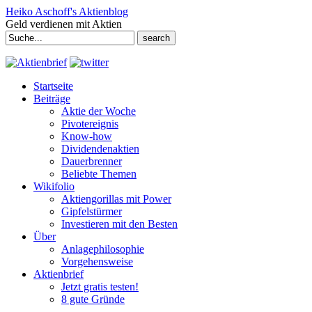
Heiko Aschoff's Aktienblog
Geld verdienen mit Aktien
Search
for:
Startseite
Beiträge
Aktie der Woche
Pivotereignis
Know-how
Dividendenaktien
Dauerbrenner
Beliebte Themen
Wikifolio
Aktiengorillas mit Power
Gipfelstürmer
Investieren mit den Besten
Über
Anlagephilosophie
Vorgehensweise
Aktienbrief
Jetzt gratis testen!
8 gute Gründe