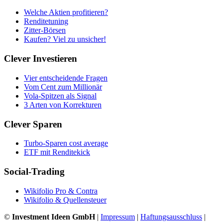
Welche Aktien profitieren?
Renditetuning
Zitter-Börsen
Kaufen? Viel zu unsicher!
Clever Investieren
Vier entscheidende Fragen
Vom Cent zum Millionär
Vola-Spitzen als Signal
3 Arten von Korrekturen
Clever Sparen
Turbo-Sparen cost average
ETF mit Renditekick
Social-Trading
Wikifolio Pro & Contra
Wikifolio & Quellensteuer
©
Investment Ideen GmbH
|
Impressum
|
Haftungsausschluss
|