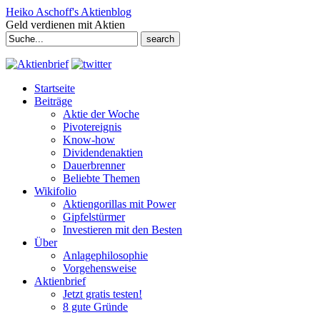
Heiko Aschoff's Aktienblog
Geld verdienen mit Aktien
Search
for:
Startseite
Beiträge
Aktie der Woche
Pivotereignis
Know-how
Dividendenaktien
Dauerbrenner
Beliebte Themen
Wikifolio
Aktiengorillas mit Power
Gipfelstürmer
Investieren mit den Besten
Über
Anlagephilosophie
Vorgehensweise
Aktienbrief
Jetzt gratis testen!
8 gute Gründe