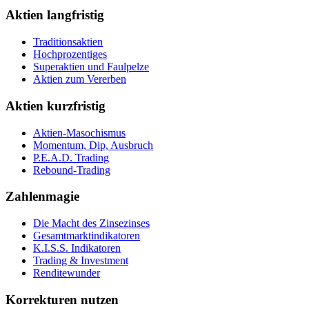
Aktien langfristig
Traditionsaktien
Hochprozentiges
Superaktien und Faulpelze
Aktien zum Vererben
Aktien kurzfristig
Aktien-Masochismus
Momentum, Dip, Ausbruch
P.E.A.D. Trading
Rebound-Trading
Zahlenmagie
Die Macht des Zinsezinses
Gesamtmarktindikatoren
K.I.S.S. Indikatoren
Trading & Investment
Renditewunder
Korrekturen nutzen