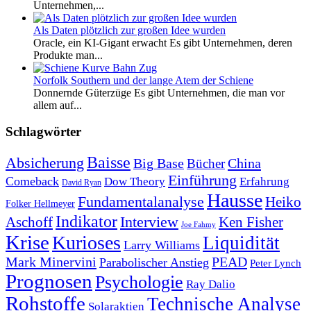
Unternehmen,...
Als Daten plötzlich zur großen Idee wurden
Oracle, ein KI-Gigant erwacht Es gibt Unternehmen, deren
Produkte man...
Norfolk Southern und der lange Atem der Schiene
Donnernde Güterzüge Es gibt Unternehmen, die man vor
allem auf...
Schlagwörter
Baisse
Absicherung
Big Base
China
Bücher
Einführung
Comeback
Dow Theory
Erfahrung
David Ryan
Hausse
Fundamentalanalyse
Heiko
Folker Hellmeyer
Indikator
Interview
Ken Fisher
Aschoff
Joe Fahmy
Krise
Kurioses
Liquidität
Larry Williams
Mark Minervini
PEAD
Parabolischer Anstieg
Peter Lynch
Prognosen
Psychologie
Ray Dalio
Rohstoffe
Technische Analyse
Solaraktien