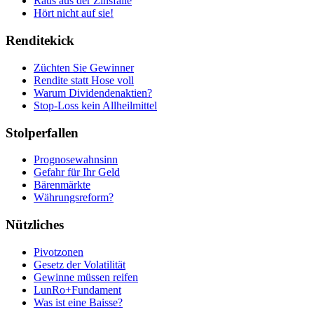
Raus aus der Zinsfalle
Hört nicht auf sie!
Renditekick
Züchten Sie Gewinner
Rendite statt Hose voll
Warum Dividendenaktien?
Stop-Loss kein Allheilmittel
Stolperfallen
Prognosewahnsinn
Gefahr für Ihr Geld
Bärenmärkte
Währungsreform?
Nützliches
Pivotzonen
Gesetz der Volatilität
Gewinne müssen reifen
LunRo+Fundament
Was ist eine Baisse?