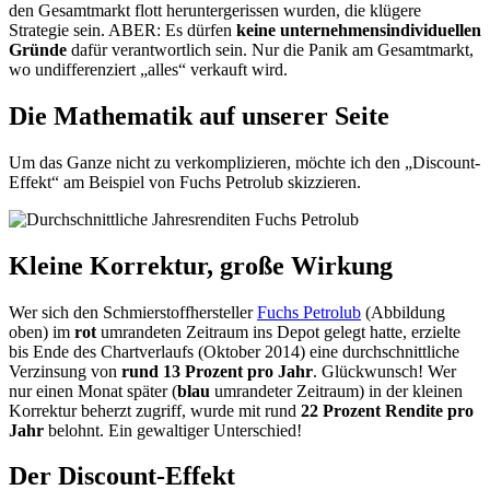
den Gesamtmarkt flott heruntergerissen wurden, die klügere
Strategie sein. ABER: Es dürfen
keine unternehmensindividuellen
Gründe
dafür verantwortlich sein. Nur die Panik am Gesamtmarkt,
wo undifferenziert „alles“ verkauft wird.
Die Mathematik auf unserer Seite
Um das Ganze nicht zu verkomplizieren, möchte ich den „Discount-
Effekt“ am Beispiel von Fuchs Petrolub skizzieren.
Kleine Korrektur, große Wirkung
Wer sich den Schmierstoffhersteller
Fuchs Petrolub
(Abbildung
oben) im
rot
umrandeten Zeitraum ins Depot gelegt hatte, erzielte
bis Ende des Chartverlaufs (Oktober 2014) eine durchschnittliche
Verzinsung von
rund 13 Prozent pro Jahr
. Glückwunsch! Wer
nur einen Monat später (
blau
umrandeter Zeitraum) in der kleinen
Korrektur beherzt zugriff, wurde mit rund
22 Prozent Rendite pro
Jahr
belohnt. Ein gewaltiger Unterschied!
Der Discount-Effekt