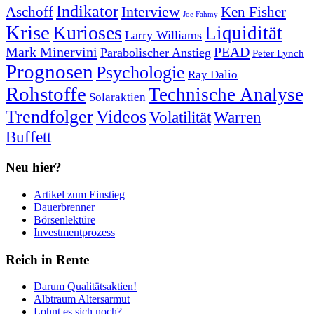
Indikator
Interview
Ken Fisher
Aschoff
Joe Fahmy
Krise
Kurioses
Liquidität
Larry Williams
Mark Minervini
PEAD
Parabolischer Anstieg
Peter Lynch
Prognosen
Psychologie
Ray Dalio
Rohstoffe
Technische Analyse
Solaraktien
Trendfolger
Videos
Volatilität
Warren
Buffett
Neu hier?
Artikel zum Einstieg
Dauerbrenner
Börsenlektüre
Investmentprozess
Reich in Rente
Darum Qualitätsaktien!
Albtraum Altersarmut
Lohnt es sich noch?