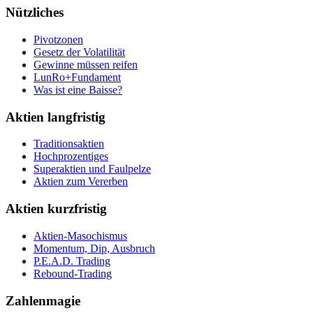
Nützliches
Pivotzonen
Gesetz der Volatilität
Gewinne müssen reifen
LunRo+Fundament
Was ist eine Baisse?
Aktien langfristig
Traditionsaktien
Hochprozentiges
Superaktien und Faulpelze
Aktien zum Vererben
Aktien kurzfristig
Aktien-Masochismus
Momentum, Dip, Ausbruch
P.E.A.D. Trading
Rebound-Trading
Zahlenmagie