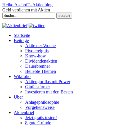
Heiko Aschoff's Aktienblog
Geld verdienen mit Aktien
Search
for:
Startseite
Beiträge
Aktie der Woche
Pivotereignis
Know-how
Dividendenaktien
Dauerbrenner
Beliebte Themen
Wikifolio
Aktiengorillas mit Power
Gipfelstürmer
Investieren mit den Besten
Über
Anlagephilosophie
Vorgehensweise
Aktienbrief
Jetzt gratis testen!
8 gute Gründe