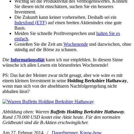
Wichtig sei die Produktivität des Vermögenswertes. Können
Sie diesen nicht einschätzen, suchen Sie ein besseres
Investment.
Die Zukunft kann keiner vorhersehen. Deshalb sei ein
Indexfond (ETF)
auf einen breiten Aktienindex eine gute
Basis.
Meiden Sie schnelle Profitversprechen und
halten Sie es
einfach
.
Genießen Sie die Zeit am
Wochenende
und dazwischen, ohne
ständig auf die Börse zu schauen.
Die
Informationsdiät
kann ich nur empfehlen. In diesem Sinne
wünsche ich allen Lesern ein börsenfreies Wochenende!
PS: Das hat der Meister zwar nicht gesagt, aber wie wäre es mit
einem kleinen Investment in seine
Holding Berkshire Hathaway
,
wenn man sich von der absehbaren Nachfolgeregelung nicht
abhalten lässt?
Abbildung oben: Warren
Buffetts Holding Berkshire Hathaway
.
Rund 170.000 USD kostet eine Aktie heute. Für den normalen
Geldbeutel sind die B-Aktien erschwinglicher.
Am 27. Februar 2014
/
Dauerbrenner
,
Know-how