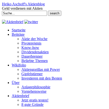
Heiko Aschoff's Aktienblog
Geld verdienen mit Aktien
Search
for:
Startseite
Beiträge
Aktie der Woche
Pivotereignis
Know-how
Dividendenaktien
Dauerbrenner
Beliebte Themen
Wikifolio
Aktiengorillas mit Power
Gipfelstürmer
Investieren mit den Besten
Über
Anlagephilosophie
Vorgehensweise
Aktienbrief
Jetzt gratis testen!
8 gute Gründe