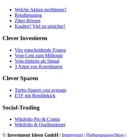
Welche Aktien profitieren?
Renditetuning
Zitter-Börsen
Kaufen? Viel zu unsicher!
Clever Investieren
Vier entscheidende Fragen
Vom Cent zum Millionär
Vola-Spitzen als Signal
3 Arten von Korrekturen
Clever Sparen
Turbo-Sparen cost average
ETF mit Renditekick
Social-Trading
Wikifolio Pro & Contra
Wikifolio & Quellensteuer
©
Investment Ideen GmbH
|
Impressum
|
Haftungsausschluss
|