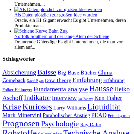
Unternehmen,...
Als Daten plötzlich zur großen Idee wurden
Oracle, ein KI-Gigant erwacht Es gibt Unternehmen, deren
Produkte man...
Norfolk Southern und der lange Atem der Schiene
Donnernde Güterzüge Es gibt Unternehmen, die man vor
allem auf...
Schlagwörter
Baisse
Absicherung
Big Base
China
Bücher
Einführung
Comeback
Dow Theory
Erfahrung
David Ryan
Hausse
Fundamentalanalyse
Heiko
Folker Hellmeyer
Indikator
Interview
Ken Fisher
Aschoff
Joe Fahmy
Krise
Kurioses
Liquidität
Larry Williams
Mark Minervini
PEAD
Parabolischer Anstieg
Peter Lynch
Prognosen
Psychologie
Ray Dalio
Rohstoffe
Technische Analyse