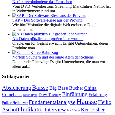
Netflix revolutionierte das Fernsehen
Vom DVD-Verleiher zum Streaming-Marktführer Netflix hat
in Wohnzimmern rund um...
SAP – Der Software-Riese aus der Provinz
Wie fünf Visionäre die digitale Welt eroberten Es gibt
Unternehmen,...
Als Daten plötzlich zur großen Idee wurden
Oracle, ein KI-Gigant erwacht Es gibt Unternehmen, deren
Produkte man...
Norfolk Southern und der lange Atem der Schiene
Donnernde Güterzüge Es gibt Unternehmen, die man vor
allem auf...
Schlagwörter
Baisse
Absicherung
Big Base
China
Bücher
Einführung
Comeback
Dow Theory
Erfahrung
David Ryan
Hausse
Fundamentalanalyse
Heiko
Folker Hellmeyer
Indikator
Interview
Ken Fisher
Aschoff
Joe Fahmy