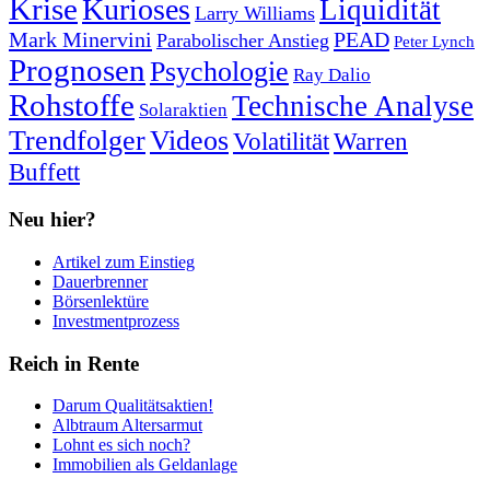
Krise
Kurioses
Liquidität
Larry Williams
Mark Minervini
PEAD
Parabolischer Anstieg
Peter Lynch
Prognosen
Psychologie
Ray Dalio
Rohstoffe
Technische Analyse
Solaraktien
Trendfolger
Videos
Volatilität
Warren
Buffett
Neu hier?
Artikel zum Einstieg
Dauerbrenner
Börsenlektüre
Investmentprozess
Reich in Rente
Darum Qualitätsaktien!
Albtraum Altersarmut
Lohnt es sich noch?
Immobilien als Geldanlage