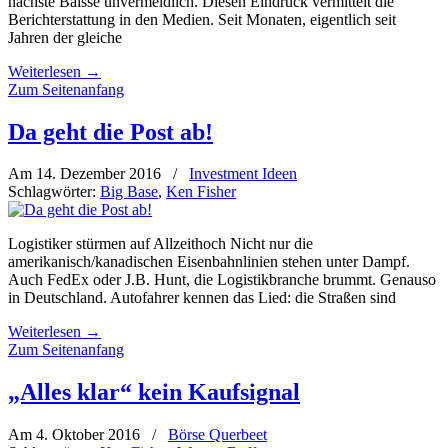
nächste Baisse unvermeidlich. Diesen Eindruck ver­mittelt die
Berichterstattung in den Medien. Seit Monaten, eigentlich seit
Jahren der gleiche
Weiterlesen
→
Zum Seitenanfang
Da geht die Post ab!
Am 14. Dezember 2016
/
Investment Ideen
Schlagwörter:
Big Base
,
Ken Fisher
Logistiker stürmen auf Allzeithoch Nicht nur die
amerikanisch/kanadischen Eisenbahnlinien stehen unter Dampf.
Auch FedEx oder J.B. Hunt, die Logistikbranche brummt. Genauso
in Deutschland. Autofahrer kennen das Lied: die Straßen sind
Weiterlesen
→
Zum Seitenanfang
„Alles klar“ kein Kaufsignal
Am 4. Oktober 2016
/
Börse Querbeet