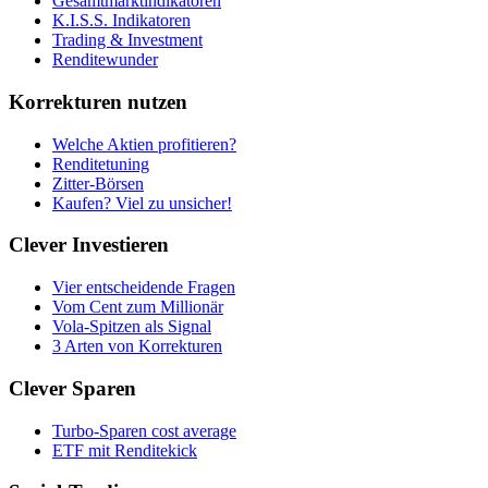
Gesamtmarktindikatoren
K.I.S.S. Indikatoren
Trading & Investment
Renditewunder
Korrekturen nutzen
Welche Aktien profitieren?
Renditetuning
Zitter-Börsen
Kaufen? Viel zu unsicher!
Clever Investieren
Vier entscheidende Fragen
Vom Cent zum Millionär
Vola-Spitzen als Signal
3 Arten von Korrekturen
Clever Sparen
Turbo-Sparen cost average
ETF mit Renditekick