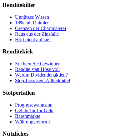
Renditekiller
Unnützes Wissen
18% mit Daimler
Grenzen der Chartmalerei
Raus aus der Zinsfalle
Hört nicht auf sie!
Renditekick
Züchten Sie Gewinner
Rendite statt Hose voll
Warum Dividendenaktien?
Stop-Loss kein Allheilmittel
Stolperfallen
Prognosewahnsinn
Gefahr für Ihr Geld
Bärenmärkte
Währungsreform?
Nützliches