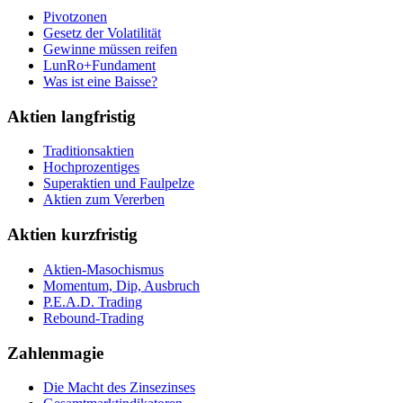
Pivotzonen
Gesetz der Volatilität
Gewinne müssen reifen
LunRo+Fundament
Was ist eine Baisse?
Aktien langfristig
Traditionsaktien
Hochprozentiges
Superaktien und Faulpelze
Aktien zum Vererben
Aktien kurzfristig
Aktien-Masochismus
Momentum, Dip, Ausbruch
P.E.A.D. Trading
Rebound-Trading
Zahlenmagie
Die Macht des Zinsezinses