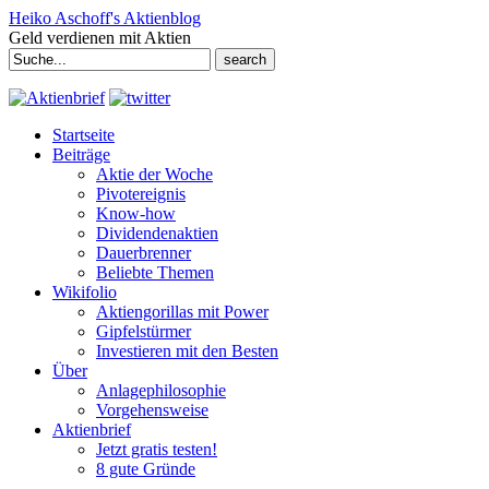
Heiko Aschoff's Aktienblog
Geld verdienen mit Aktien
Search
for:
Startseite
Beiträge
Aktie der Woche
Pivotereignis
Know-how
Dividendenaktien
Dauerbrenner
Beliebte Themen
Wikifolio
Aktiengorillas mit Power
Gipfelstürmer
Investieren mit den Besten
Über
Anlagephilosophie
Vorgehensweise
Aktienbrief
Jetzt gratis testen!
8 gute Gründe