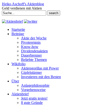
Heiko Aschoff's Aktienblog
Geld verdienen mit Aktien
Search
for:
Startseite
Beiträge
Aktie der Woche
Pivotereignis
Know-how
Dividendenaktien
Dauerbrenner
Beliebte Themen
Wikifolio
Aktiengorillas mit Power
Gipfelstürmer
Investieren mit den Besten
Über
Anlagephilosophie
Vorgehensweise
Aktienbrief
Jetzt gratis testen!
8 gute Gründe