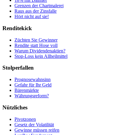
18% mit Daimler
Grenzen der Chartmalerei
Raus aus der Zinsfalle
Hört nicht auf sie!
Renditekick
Züchten Sie Gewinner
Rendite statt Hose voll
Warum Dividendenaktien?
Stop-Loss kein Allheilmittel
Stolperfallen
Prognosewahnsinn
Gefahr für Ihr Geld
Bärenmärkte
Währungsreform?
Nützliches
Pivotzonen
Gesetz der Volatilität
Gewinne müssen reifen