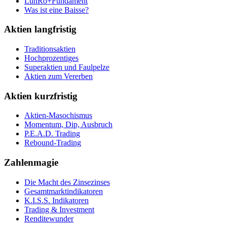
LunRo+Fundament
Was ist eine Baisse?
Aktien langfristig
Traditionsaktien
Hochprozentiges
Superaktien und Faulpelze
Aktien zum Vererben
Aktien kurzfristig
Aktien-Masochismus
Momentum, Dip, Ausbruch
P.E.A.D. Trading
Rebound-Trading
Zahlenmagie
Die Macht des Zinsezinses
Gesamtmarktindikatoren
K.I.S.S. Indikatoren
Trading & Investment
Renditewunder