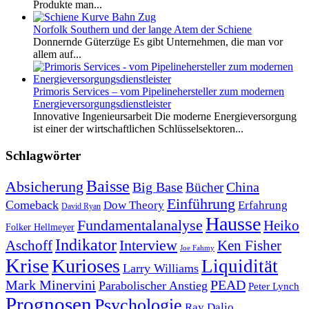
Produkte man...
Norfolk Southern und der lange Atem der Schiene
Donnernde Güterzüge Es gibt Unternehmen, die man vor
allem auf...
Primoris Services – vom Pipelinehersteller zum modernen
Energieversorgungsdienstleister
Innovative Ingenieursarbeit Die moderne Energieversorgung
ist einer der wirtschaftlichen Schlüsselsektoren...
Schlagwörter
Baisse
Absicherung
Big Base
China
Bücher
Einführung
Comeback
Dow Theory
Erfahrung
David Ryan
Hausse
Fundamentalanalyse
Heiko
Folker Hellmeyer
Indikator
Interview
Ken Fisher
Aschoff
Joe Fahmy
Krise
Kurioses
Liquidität
Larry Williams
Mark Minervini
PEAD
Parabolischer Anstieg
Peter Lynch
Prognosen
Psychologie
Ray Dalio