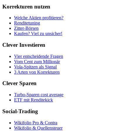
Korrekturen nutzen
Welche Aktien profitieren?
Renditetuning
Zitter-Börsen
Kaufen? Viel zu unsicher!
Clever Investieren
Vier entscheidende Fragen
Vom Cent zum Millionär
Vola-Spitzen als Signal
3 Arten von Korrekturen
Clever Sparen
Turbo-Sparen cost average
ETF mit Renditekick
Social-Trading
Wikifolio Pro & Contra
Wikifolio & Quellensteuer