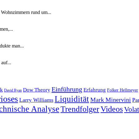
n Wohnzimmern rund um...
men,...
dukte man...
auf...
Einführung
k
Dow Theory
Erfahrung
Folker Hellmeyer
David Ryan
ioses
Liquidität
Mark Minervini
Larry Williams
Pa
chnische Analyse
Trendfolger
Videos
Volati