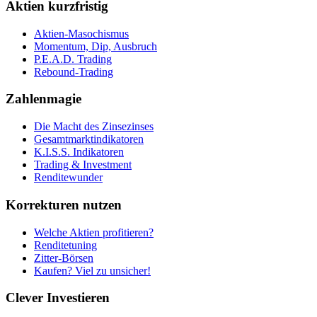
Aktien kurzfristig
Aktien-Masochismus
Momentum, Dip, Ausbruch
P.E.A.D. Trading
Rebound-Trading
Zahlenmagie
Die Macht des Zinsezinses
Gesamtmarktindikatoren
K.I.S.S. Indikatoren
Trading & Investment
Renditewunder
Korrekturen nutzen
Welche Aktien profitieren?
Renditetuning
Zitter-Börsen
Kaufen? Viel zu unsicher!
Clever Investieren