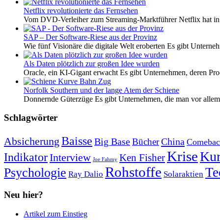
Netflix revolutionierte das Fernsehen
Vom DVD-Verleiher zum Streaming-Marktführer Netflix hat i
SAP – Der Software-Riese aus der Provinz
Wie fünf Visionäre die digitale Welt eroberten Es gibt Unterneh
Als Daten plötzlich zur großen Idee wurden
Oracle, ein KI-Gigant erwacht Es gibt Unternehmen, deren Pro
Norfolk Southern und der lange Atem der Schiene
Donnernde Güterzüge Es gibt Unternehmen, die man vor allem 
Schlagwörter
Baisse
Absicherung
Big Base
China
Bücher
Comebac
Krise
Kur
Indikator
Interview
Ken Fisher
Joe Fahmy
Rohstoffe
Psychologie
Te
Ray Dalio
Solaraktien
Neu hier?
Artikel zum Einstieg