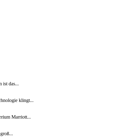
ist das...
nologie klingt...
ium Marriott...
groß...