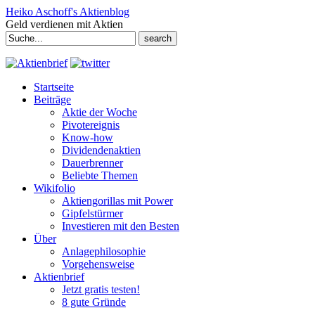
Heiko Aschoff's Aktienblog
Geld verdienen mit Aktien
Search
for:
Startseite
Beiträge
Aktie der Woche
Pivotereignis
Know-how
Dividendenaktien
Dauerbrenner
Beliebte Themen
Wikifolio
Aktiengorillas mit Power
Gipfelstürmer
Investieren mit den Besten
Über
Anlagephilosophie
Vorgehensweise
Aktienbrief
Jetzt gratis testen!
8 gute Gründe