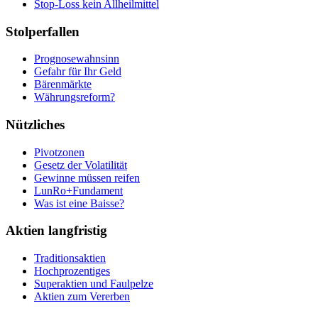
Stop-Loss kein Allheilmittel
Stolperfallen
Prognosewahnsinn
Gefahr für Ihr Geld
Bärenmärkte
Währungsreform?
Nützliches
Pivotzonen
Gesetz der Volatilität
Gewinne müssen reifen
LunRo+Fundament
Was ist eine Baisse?
Aktien langfristig
Traditionsaktien
Hochprozentiges
Superaktien und Faulpelze
Aktien zum Vererben