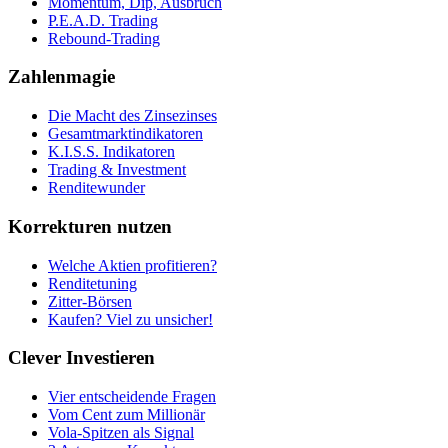
Momentum, Dip, Ausbruch
P.E.A.D. Trading
Rebound-Trading
Zahlenmagie
Die Macht des Zinsezinses
Gesamtmarktindikatoren
K.I.S.S. Indikatoren
Trading & Investment
Renditewunder
Korrekturen nutzen
Welche Aktien profitieren?
Renditetuning
Zitter-Börsen
Kaufen? Viel zu unsicher!
Clever Investieren
Vier entscheidende Fragen
Vom Cent zum Millionär
Vola-Spitzen als Signal