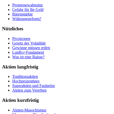
Prognosewahnsinn
Gefahr für Ihr Geld
Bärenmärkte
Währungsreform?
Nützliches
Pivotzonen
Gesetz der Volatilität
Gewinne müssen reifen
LunRo+Fundament
Was ist eine Baisse?
Aktien langfristig
Traditionsaktien
Hochprozentiges
Superaktien und Faulpelze
Aktien zum Vererben
Aktien kurzfristig
Aktien-Masochismus