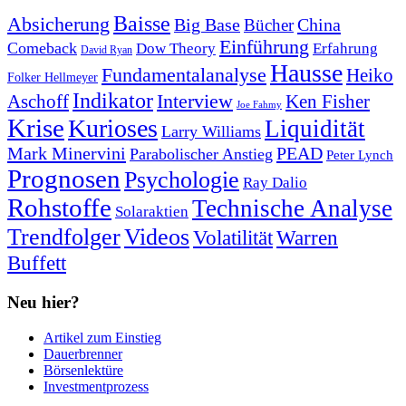
Baisse
Absicherung
Big Base
China
Bücher
Einführung
Comeback
Dow Theory
Erfahrung
David Ryan
Hausse
Fundamentalanalyse
Heiko
Folker Hellmeyer
Indikator
Interview
Ken Fisher
Aschoff
Joe Fahmy
Krise
Kurioses
Liquidität
Larry Williams
Mark Minervini
PEAD
Parabolischer Anstieg
Peter Lynch
Prognosen
Psychologie
Ray Dalio
Rohstoffe
Technische Analyse
Solaraktien
Trendfolger
Videos
Volatilität
Warren
Buffett
Neu hier?
Artikel zum Einstieg
Dauerbrenner
Börsenlektüre
Investmentprozess