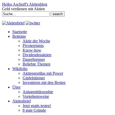
Heiko Aschoff's Aktienblog
Geld verdienen mit Aktien
Search
for:
Startseite
Beiträge
Aktie der Woche
Pivotereignis
Know-how
Dividendenaktien
Dauerbrenner
Beliebte Themen
Wikifolio
Aktiengorillas mit Power
Gipfelstürmer
Investieren mit den Besten
Über
Anlagephilosophie
Vorgehensweise
Aktienbrief
Jetzt gratis testen!
8 gute Gründe