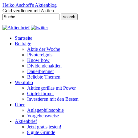
Heiko Aschoff's Aktienblog
Geld verdienen mit Aktien
Search
for:
Startseite
Beiträge
Aktie der Woche
Pivotereignis
Know-how
Dividendenaktien
Dauerbrenner
Beliebte Themen
Wikifolio
Aktiengorillas mit Power
Gipfelstürmer
Investieren mit den Besten
Über
Anlagephilosophie
Vorgehensweise
Aktienbrief
Jetzt gratis testen!
8 gute Gründe