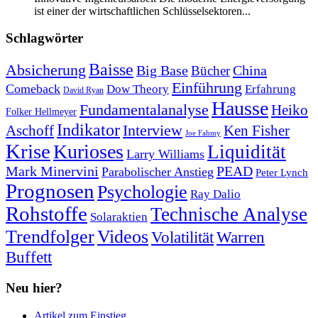
ist einer der wirtschaftlichen Schlüsselsektoren...
Schlagwörter
Baisse
Absicherung
Big Base
China
Bücher
Einführung
Comeback
Dow Theory
Erfahrung
David Ryan
Hausse
Fundamentalanalyse
Heiko
Folker Hellmeyer
Indikator
Interview
Ken Fisher
Aschoff
Joe Fahmy
Krise
Kurioses
Liquidität
Larry Williams
Mark Minervini
PEAD
Parabolischer Anstieg
Peter Lynch
Prognosen
Psychologie
Ray Dalio
Rohstoffe
Technische Analyse
Solaraktien
Trendfolger
Videos
Volatilität
Warren
Buffett
Neu hier?
Artikel zum Einstieg