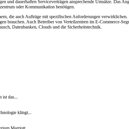
rägen und dauerhaften Serviceverträgen ansprechende Umsätze. Das Angeb
enzentrum oder Kommunikation benötigen.
ern, die auch Aufträge mit spezifischen Anforderungen verwirklichen. 
ngen brauchen. Auch Betreiber von Verteilzentren im E-Commerce-Segme
ausch, Datenbanken, Clouds und die Sicherheitstechnik.
ist das...
nologie klingt...
ium Marriott...