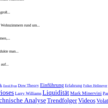
groß...
n Wohnzimmern rund um...
men,...
dukte man...
auf...
Einführung
k
Dow Theory
Erfahrung
Folker Hellmeyer
David Ryan
ioses
Liquidität
Mark Minervini
Larry Williams
Pa
chnische Analyse
Trendfolger
Videos
Volati