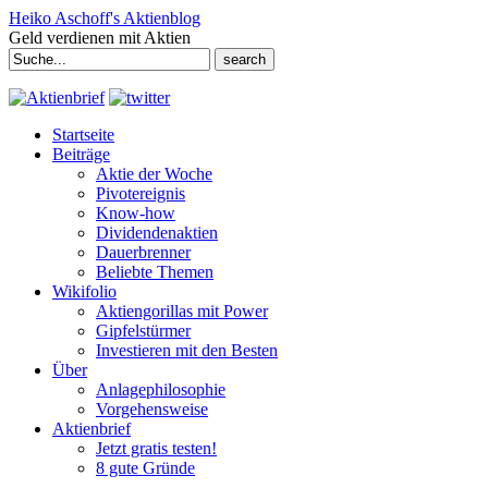
Heiko Aschoff's Aktienblog
Geld verdienen mit Aktien
Search
for:
Startseite
Beiträge
Aktie der Woche
Pivotereignis
Know-how
Dividendenaktien
Dauerbrenner
Beliebte Themen
Wikifolio
Aktiengorillas mit Power
Gipfelstürmer
Investieren mit den Besten
Über
Anlagephilosophie
Vorgehensweise
Aktienbrief
Jetzt gratis testen!
8 gute Gründe