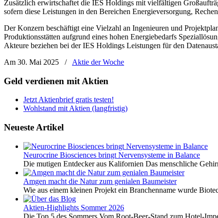
Zusätzlich erwirtschaftet die IES Holdings mit vielfältigen Großauft
sofern diese Leistungen in den Bereichen Energieversorgung, Rech
Der Konzern beschäftigt eine Vielzahl an Ingenieuren und Projektplan
Produktionsstätten aufgrund eines hohen Energiebedarfs Speziallösu
Akteure beziehen bei der IES Holdings Leistungen für den Datenaust
Am 30. Mai 2025
/
Aktie der Woche
Geld verdienen mit Aktien
Jetzt Aktienbrief gratis testen!
Wohlstand mit Aktien (langfristig)
Neueste Artikel
Neurocrine Biosciences bringt Nervensysteme in Balance
Die mutigen Entdecker aus Kalifornien Das menschliche Gehirn 
Amgen macht die Natur zum genialen Baumeister
Wie aus einem kleinen Projekt ein Branchenname wurde Biotech
Aktien-Highlights Sommer 2026
Die Top 5 des Sommers Vom Root-Beer-Stand zum Hotel-Imper