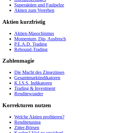
Superaktien und Faulpelze
Aktien zum Vererben
Aktien kurzfristig
Aktien-Masochismus
Momentum, Dip, Ausbruch
P.E.A.D. Trading
Rebound-Trading
Zahlenmagie
Die Macht des Zinsezinses
Gesamtmarktindikatoren
K.I.S.S. Indikatoren
Trading & Investment
Renditewunder
Korrekturen nutzen
Welche Aktien profitieren?
Renditetuning
Zitter-Börsen
Kaufen? Viel zu unsicher!