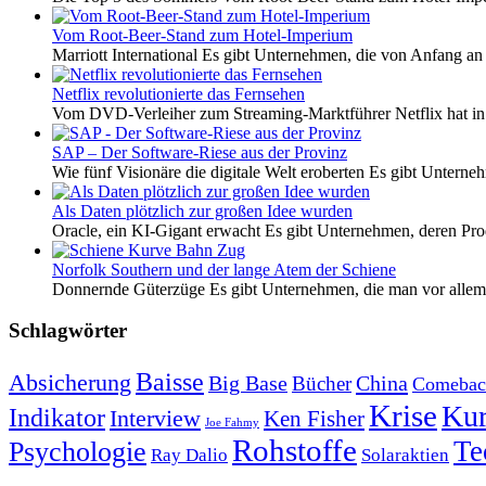
Vom Root-Beer-Stand zum Hotel-Imperium
Marriott International Es gibt Unternehmen, die von Anfang an 
Netflix revolutionierte das Fernsehen
Vom DVD-Verleiher zum Streaming-Marktführer Netflix hat i
SAP – Der Software-Riese aus der Provinz
Wie fünf Visionäre die digitale Welt eroberten Es gibt Unterneh
Als Daten plötzlich zur großen Idee wurden
Oracle, ein KI-Gigant erwacht Es gibt Unternehmen, deren Pro
Norfolk Southern und der lange Atem der Schiene
Donnernde Güterzüge Es gibt Unternehmen, die man vor allem 
Schlagwörter
Baisse
Absicherung
Big Base
China
Bücher
Comebac
Krise
Kur
Indikator
Interview
Ken Fisher
Joe Fahmy
Rohstoffe
Psychologie
Te
Ray Dalio
Solaraktien