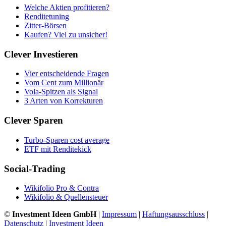
Welche Aktien profitieren?
Renditetuning
Zitter-Börsen
Kaufen? Viel zu unsicher!
Clever Investieren
Vier entscheidende Fragen
Vom Cent zum Millionär
Vola-Spitzen als Signal
3 Arten von Korrekturen
Clever Sparen
Turbo-Sparen cost average
ETF mit Renditekick
Social-Trading
Wikifolio Pro & Contra
Wikifolio & Quellensteuer
©
Investment Ideen GmbH
|
Impressum
|
Haftungsausschluss
|
Datenschutz
|
Investment Ideen