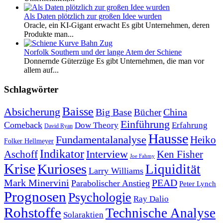
Als Daten plötzlich zur großen Idee wurden
Oracle, ein KI-Gigant erwacht Es gibt Unternehmen, deren
Produkte man...
Norfolk Southern und der lange Atem der Schiene
Donnernde Güterzüge Es gibt Unternehmen, die man vor
allem auf...
Schlagwörter
Baisse
Absicherung
Big Base
China
Bücher
Einführung
Comeback
Dow Theory
Erfahrung
David Ryan
Hausse
Fundamentalanalyse
Heiko
Folker Hellmeyer
Indikator
Interview
Ken Fisher
Aschoff
Joe Fahmy
Krise
Kurioses
Liquidität
Larry Williams
Mark Minervini
PEAD
Parabolischer Anstieg
Peter Lynch
Prognosen
Psychologie
Ray Dalio
Rohstoffe
Technische Analyse
Solaraktien