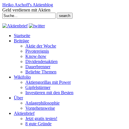
Heiko Aschoff's Aktienblog
Geld verdienen mit Aktien
Search
for:
Startseite
Beiträge
Aktie der Woche
Pivotereignis
Know-how
Dividendenaktien
Dauerbrenner
Beliebte Themen
Wikifolio
Aktiengorillas mit Power
Gipfelstürmer
Investieren mit den Besten
Über
Anlagephilosophie
Vorgehensweise
Aktienbrief
Jetzt gratis testen!
8 gute Gründe