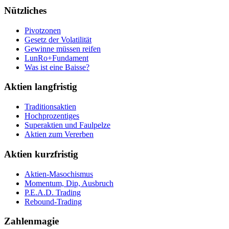
Nützliches
Pivotzonen
Gesetz der Volatilität
Gewinne müssen reifen
LunRo+Fundament
Was ist eine Baisse?
Aktien langfristig
Traditionsaktien
Hochprozentiges
Superaktien und Faulpelze
Aktien zum Vererben
Aktien kurzfristig
Aktien-Masochismus
Momentum, Dip, Ausbruch
P.E.A.D. Trading
Rebound-Trading
Zahlenmagie