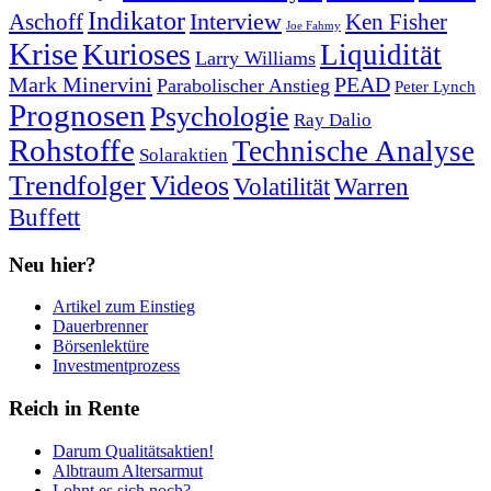
Indikator
Interview
Ken Fisher
Aschoff
Joe Fahmy
Krise
Kurioses
Liquidität
Larry Williams
Mark Minervini
PEAD
Parabolischer Anstieg
Peter Lynch
Prognosen
Psychologie
Ray Dalio
Rohstoffe
Technische Analyse
Solaraktien
Trendfolger
Videos
Volatilität
Warren
Buffett
Neu hier?
Artikel zum Einstieg
Dauerbrenner
Börsenlektüre
Investmentprozess
Reich in Rente
Darum Qualitätsaktien!
Albtraum Altersarmut
Lohnt es sich noch?