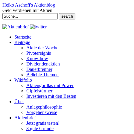
Heiko Aschoff's Aktienblog
Geld verdienen mit Aktien
Search
for:
Startseite
Beiträge
Aktie der Woche
Pivotereignis
Know-how
Dividendenaktien
Dauerbrenner
Beliebte Themen
Wikifolio
Aktiengorillas mit Power
Gipfelstürmer
Investieren mit den Besten
Über
Anlagephilosophie
Vorgehensweise
Aktienbrief
Jetzt gratis testen!
8 gute Gründe