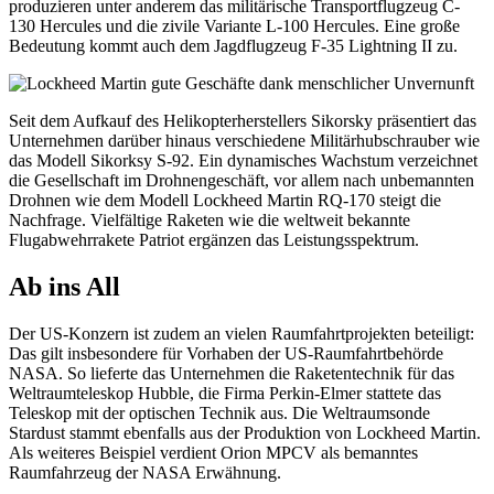
produzieren unter anderem das militärische Transportflugzeug C-
130 Hercules und die zivile Variante L-100 Hercules. Eine große
Bedeutung kommt auch dem Jagdflugzeug F-35 Lightning II zu.
Seit dem Aufkauf des Helikopterherstellers Sikorsky präsentiert das
Unternehmen darüber hinaus verschiedene Militärhubschrauber wie
das Modell Sikorksy S-92. Ein dynamisches Wachstum verzeichnet
die Gesellschaft im Drohnengeschäft, vor allem nach unbemannten
Drohnen wie dem Modell Lockheed Martin RQ-170 steigt die
Nachfrage. Vielfältige Raketen wie die weltweit bekannte
Flugabwehrrakete Patriot ergänzen das Leistungsspektrum.
Ab ins All
Der US-Konzern ist zudem an vielen Raumfahrtprojekten beteiligt:
Das gilt insbesondere für Vorhaben der US-Raumfahrtbehörde
NASA. So lieferte das Unternehmen die Raketentechnik für das
Weltraumteleskop Hubble, die Firma Perkin-Elmer stattete das
Teleskop mit der optischen Technik aus. Die Weltraumsonde
Stardust stammt ebenfalls aus der Produktion von Lockheed Martin.
Als weiteres Beispiel verdient Orion MPCV als bemanntes
Raumfahrzeug der NASA Erwähnung.