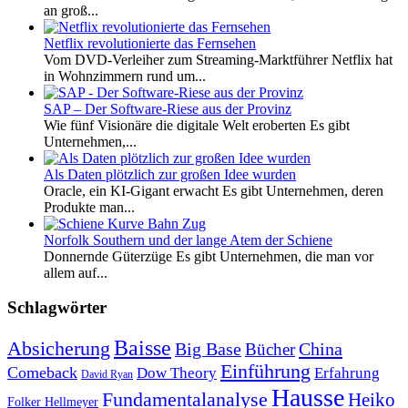
an groß...
Netflix revolutionierte das Fernsehen
Vom DVD-Verleiher zum Streaming-Marktführer Netflix hat
in Wohnzimmern rund um...
SAP – Der Software-Riese aus der Provinz
Wie fünf Visionäre die digitale Welt eroberten Es gibt
Unternehmen,...
Als Daten plötzlich zur großen Idee wurden
Oracle, ein KI-Gigant erwacht Es gibt Unternehmen, deren
Produkte man...
Norfolk Southern und der lange Atem der Schiene
Donnernde Güterzüge Es gibt Unternehmen, die man vor
allem auf...
Schlagwörter
Baisse
Absicherung
Big Base
China
Bücher
Einführung
Comeback
Dow Theory
Erfahrung
David Ryan
Hausse
Fundamentalanalyse
Heiko
Folker Hellmeyer