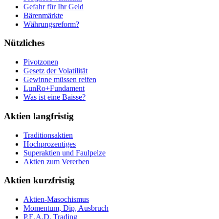
Gefahr für Ihr Geld
Bärenmärkte
Währungsreform?
Nützliches
Pivotzonen
Gesetz der Volatilität
Gewinne müssen reifen
LunRo+Fundament
Was ist eine Baisse?
Aktien langfristig
Traditionsaktien
Hochprozentiges
Superaktien und Faulpelze
Aktien zum Vererben
Aktien kurzfristig
Aktien-Masochismus
Momentum, Dip, Ausbruch
P.E.A.D. Trading