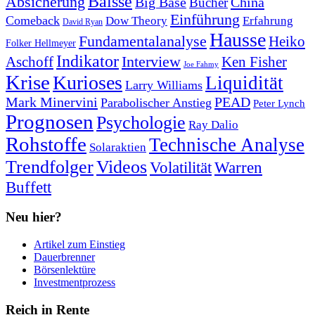
Baisse
Absicherung
Big Base
China
Bücher
Einführung
Comeback
Dow Theory
Erfahrung
David Ryan
Hausse
Fundamentalanalyse
Heiko
Folker Hellmeyer
Indikator
Interview
Ken Fisher
Aschoff
Joe Fahmy
Krise
Kurioses
Liquidität
Larry Williams
Mark Minervini
PEAD
Parabolischer Anstieg
Peter Lynch
Prognosen
Psychologie
Ray Dalio
Rohstoffe
Technische Analyse
Solaraktien
Trendfolger
Videos
Volatilität
Warren
Buffett
Neu hier?
Artikel zum Einstieg
Dauerbrenner
Börsenlektüre
Investmentprozess
Reich in Rente