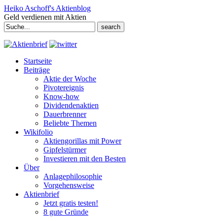
Heiko Aschoff's Aktienblog
Geld verdienen mit Aktien
Search
for:
Startseite
Beiträge
Aktie der Woche
Pivotereignis
Know-how
Dividendenaktien
Dauerbrenner
Beliebte Themen
Wikifolio
Aktiengorillas mit Power
Gipfelstürmer
Investieren mit den Besten
Über
Anlagephilosophie
Vorgehensweise
Aktienbrief
Jetzt gratis testen!
8 gute Gründe