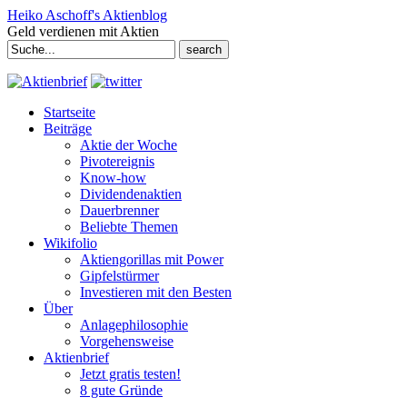
Heiko Aschoff's Aktienblog
Geld verdienen mit Aktien
Search
for:
Startseite
Beiträge
Aktie der Woche
Pivotereignis
Know-how
Dividendenaktien
Dauerbrenner
Beliebte Themen
Wikifolio
Aktiengorillas mit Power
Gipfelstürmer
Investieren mit den Besten
Über
Anlagephilosophie
Vorgehensweise
Aktienbrief
Jetzt gratis testen!
8 gute Gründe