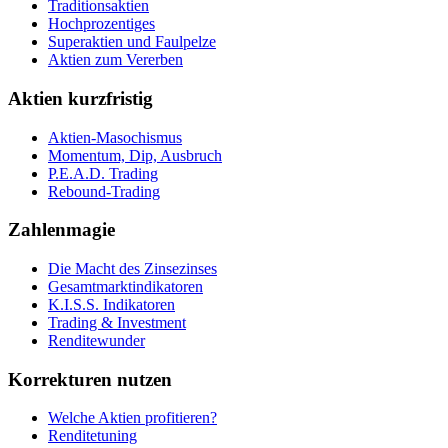
Traditionsaktien
Hochprozentiges
Superaktien und Faulpelze
Aktien zum Vererben
Aktien kurzfristig
Aktien-Masochismus
Momentum, Dip, Ausbruch
P.E.A.D. Trading
Rebound-Trading
Zahlenmagie
Die Macht des Zinsezinses
Gesamtmarktindikatoren
K.I.S.S. Indikatoren
Trading & Investment
Renditewunder
Korrekturen nutzen
Welche Aktien profitieren?
Renditetuning