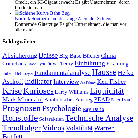
Oracle, ein KI-Gigant erwacht Es gibt Unternehmen, deren
Produkte man...
Norfolk Southern und der lange Atem der Schiene
Donnernde Güterzüge Es gibt Unternehmen, die man vor
allem auf...
Schlagwörter
Baisse
Absicherung
Big Base
China
Bücher
Einführung
Comeback
Dow Theory
Erfahrung
David Ryan
Hausse
Fundamentalanalyse
Heiko
Folker Hellmeyer
Indikator
Interview
Ken Fisher
Aschoff
Joe Fahmy
Krise
Kurioses
Liquidität
Larry Williams
Mark Minervini
PEAD
Parabolischer Anstieg
Peter Lynch
Prognosen
Psychologie
Ray Dalio
Rohstoffe
Technische Analyse
Solaraktien
Trendfolger
Videos
Volatilität
Warren
Buffett