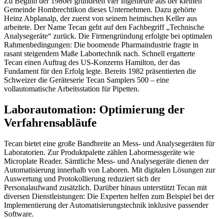
Zu Beginn der 1980er gründeten vier Ingenieure aus der kleinen
Gemeinde Hombrechtikon dieses Unternehmen. Dazu gehörte
Heinz Abplanalp, der zuerst von seinem heimischen Keller aus
arbeitete. Der Name Tecan geht auf den Fachbegriff „Technische
Analysegeräte“ zurück. Die Firmengründung erfolgte bei optimalen
Rahmenbedingungen: Die boomende Pharmaindustrie fragte in
rasant steigendem Maße Labortechnik nach. Schnell ergatterte
Tecan einen Auftrag des US-Konzerns Hamilton, der das
Fundament für den Erfolg legte. Bereits 1982 präsentierten die
Schweizer die Geräteserie Tecan Samplers 500 – eine
vollautomatische Arbeitsstation für Pipetten.
Laborautomation: Optimierung der
Verfahrensabläufe
Tecan bietet eine große Bandbreite an Mess- und Analysegeräten für
Laboratorien. Zur Produktpalette zählen Labormessgeräte wie
Microplate Reader. Sämtliche Mess- und Analysegeräte dienen der
Automatisierung innerhalb von Laboren. Mit digitalen Lösungen zur
Auswertung und Protokollierung reduziert sich der
Personalaufwand zusätzlich. Darüber hinaus unterstützt Tecan mit
diversen Dienstleistungen: Die Experten helfen zum Beispiel bei der
Implementierung der Automatisierungstechnik inklusive passender
Software.