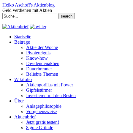
Heiko Aschoff's Aktienblog
Geld verdienen mit Aktien
Search
for:
Startseite
Beiträge
Aktie der Woche
Pivotereignis
Know-how
Dividendenaktien
Dauerbrenner
Beliebte Themen
Wikifolio
Aktiengorillas mit Power
Gipfelstürmer
Investieren mit den Besten
Über
Anlagephilosophie
Vorgehensweise
Aktienbrief
Jetzt gratis testen!
8 gute Gründe