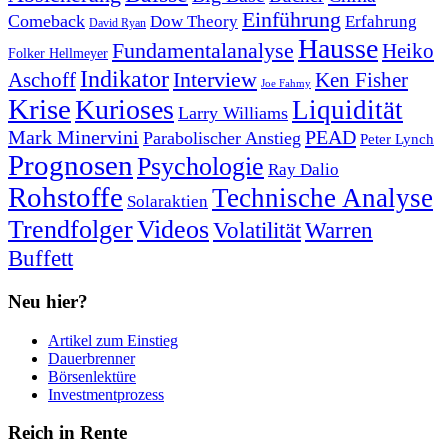
Einführung
Comeback
Dow Theory
Erfahrung
David Ryan
Hausse
Fundamentalanalyse
Heiko
Folker Hellmeyer
Indikator
Interview
Ken Fisher
Aschoff
Joe Fahmy
Krise
Kurioses
Liquidität
Larry Williams
Mark Minervini
PEAD
Parabolischer Anstieg
Peter Lynch
Prognosen
Psychologie
Ray Dalio
Rohstoffe
Technische Analyse
Solaraktien
Trendfolger
Videos
Volatilität
Warren
Buffett
Neu hier?
Artikel zum Einstieg
Dauerbrenner
Börsenlektüre
Investmentprozess
Reich in Rente