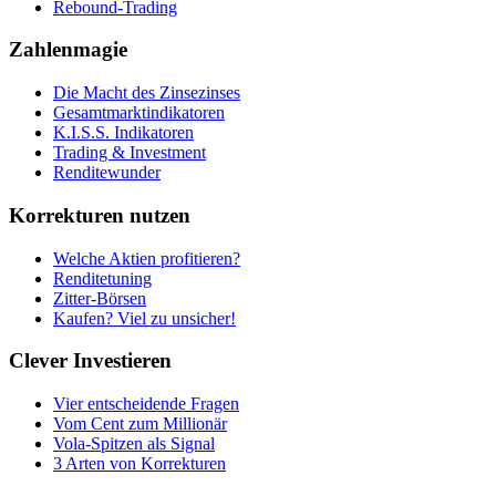
Rebound-Trading
Zahlenmagie
Die Macht des Zinsezinses
Gesamtmarktindikatoren
K.I.S.S. Indikatoren
Trading & Investment
Renditewunder
Korrekturen nutzen
Welche Aktien profitieren?
Renditetuning
Zitter-Börsen
Kaufen? Viel zu unsicher!
Clever Investieren
Vier entscheidende Fragen
Vom Cent zum Millionär
Vola-Spitzen als Signal
3 Arten von Korrekturen