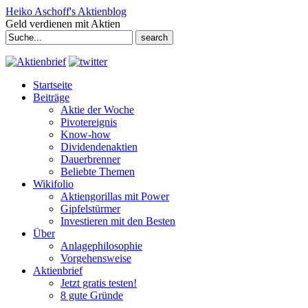
Heiko Aschoff's Aktienblog
Geld verdienen mit Aktien
Search
for:
Startseite
Beiträge
Aktie der Woche
Pivotereignis
Know-how
Dividendenaktien
Dauerbrenner
Beliebte Themen
Wikifolio
Aktiengorillas mit Power
Gipfelstürmer
Investieren mit den Besten
Über
Anlagephilosophie
Vorgehensweise
Aktienbrief
Jetzt gratis testen!
8 gute Gründe