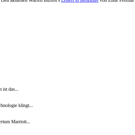
. Den aktuellen Warren Buffett’s
Letters to Berkshire
von Ende Februar 
ist das...
nologie klingt...
ium Marriott...