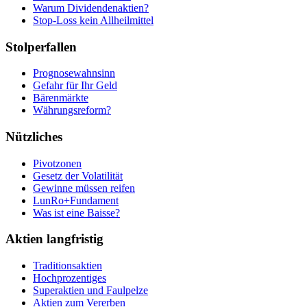
Warum Dividendenaktien?
Stop-Loss kein Allheilmittel
Stolperfallen
Prognosewahnsinn
Gefahr für Ihr Geld
Bärenmärkte
Währungsreform?
Nützliches
Pivotzonen
Gesetz der Volatilität
Gewinne müssen reifen
LunRo+Fundament
Was ist eine Baisse?
Aktien langfristig
Traditionsaktien
Hochprozentiges
Superaktien und Faulpelze
Aktien zum Vererben