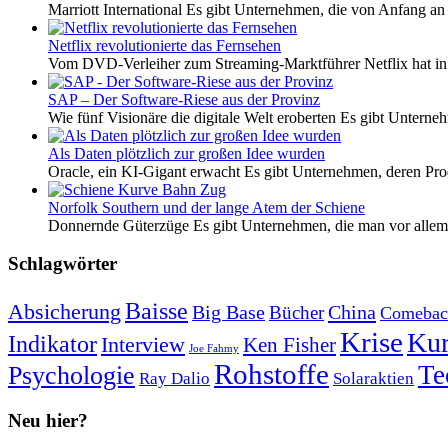
Marriott International Es gibt Unternehmen, die von Anfang an 
Netflix revolutionierte das Fernsehen
Vom DVD-Verleiher zum Streaming-Marktführer Netflix hat i
SAP – Der Software-Riese aus der Provinz
Wie fünf Visionäre die digitale Welt eroberten Es gibt Unterneh
Als Daten plötzlich zur großen Idee wurden
Oracle, ein KI-Gigant erwacht Es gibt Unternehmen, deren Pro
Norfolk Southern und der lange Atem der Schiene
Donnernde Güterzüge Es gibt Unternehmen, die man vor allem 
Schlagwörter
Baisse
Absicherung
Big Base
China
Bücher
Comebac
Krise
Kur
Indikator
Interview
Ken Fisher
Joe Fahmy
Rohstoffe
Psychologie
Te
Ray Dalio
Solaraktien
Neu hier?