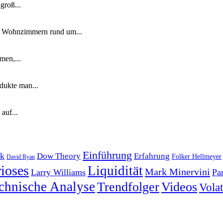
groß...
n Wohnzimmern rund um...
men,...
dukte man...
auf...
Einführung
k
Dow Theory
Erfahrung
Folker Hellmeyer
David Ryan
ioses
Liquidität
Mark Minervini
Larry Williams
Pa
chnische Analyse
Trendfolger
Videos
Volati