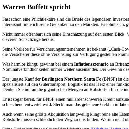
Warren Buffett spricht
Fast schon eine Pflichtlektüre sind die Briefe des legendären Investo
interessant finde ich seine Gedanken zu den Märkten. Es lohnt sich, 
Nicht immer offenbart sich seine Einschätzung auf den ersten Blick. V
cleveren Schachzüge heraus.
Seine Vorliebe für Versicherungsunternehmen ist bekannt („Cash-C
die Versicherer diese ohne Verzinsung zur Verfügung gestellten Pr
Was harmlos klingt, gewinnt bei einem
Inflationsszenario
an Brisanz
Nominalverbindlichkeiten immer weiter auseinander. Der Gewinn des V
Der jüngste Kauf der
Burlington Northern Santa Fe
(BNSF) ist die 
spezialisiert auf den Gütertransport. Logistik ist das Herz einer funk
Denken Sie nur an die gigantischen Mengen an Rohstoffen für die indu
Er ist sogar bereit, für BNSF einen milliardenschweren Kredit aufzu
schleichend entwertet wird. Steckt man das geliehene Geld in inflatio
Auch wenn seine größte Akquisition langweilig klingt (eine alte Eise
Rohstoffe müssen schließlich den Weg zu uns finden. Warum nicht üb