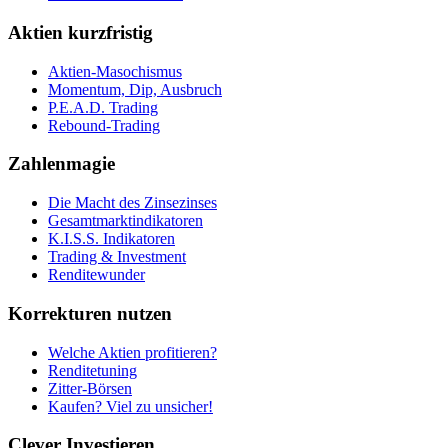
Aktien kurzfristig
Aktien-Masochismus
Momentum, Dip, Ausbruch
P.E.A.D. Trading
Rebound-Trading
Zahlenmagie
Die Macht des Zinsezinses
Gesamtmarktindikatoren
K.I.S.S. Indikatoren
Trading & Investment
Renditewunder
Korrekturen nutzen
Welche Aktien profitieren?
Renditetuning
Zitter-Börsen
Kaufen? Viel zu unsicher!
Clever Investieren