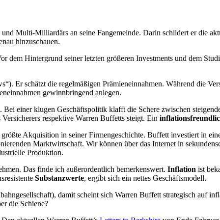
rs und Multi-Milliardärs an seine Fangemeinde. Darin schildert er die a
genau hinzuschauen.
or dem Hintergrund seiner letzten größeren Investments und dem Studium
ows“). Er schätzt die regelmäßigen Prämieneinnahmen. Während die Ve
ämieneinnahmen gewinnbringend anlegen.
. Bei einer klugen Geschäftspolitik klafft die Schere zwischen steig
ersicherers respektive Warren Buffetts steigt. Ein
inflationsfreundli
größte Akquisition in seiner Firmengeschichte. Buffett investiert in e
tionierenden Marktwirtschaft. Wir können über das Internet in sekundensc
strielle Produktion.
nehmen. Das finde ich außerordentlich bemerkenswert.
Inflation
ist bek
nsresistente
Substanzwerte
, ergibt sich ein nettes Geschäftsmodell.
nbahngesellschaft), damit scheint sich Warren Buffett strategisch auf i
er die Schiene?