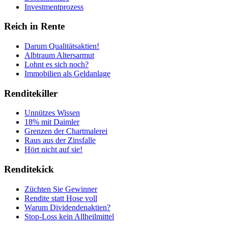
Investmentprozess
Reich in Rente
Darum Qualitätsaktien!
Albtraum Altersarmut
Lohnt es sich noch?
Immobilien als Geldanlage
Renditekiller
Unnützes Wissen
18% mit Daimler
Grenzen der Chartmalerei
Raus aus der Zinsfalle
Hört nicht auf sie!
Renditekick
Züchten Sie Gewinner
Rendite statt Hose voll
Warum Dividendenaktien?
Stop-Loss kein Allheilmittel