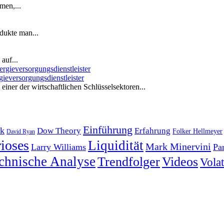
men,...
dukte man...
auf...
ieversorgungsdienstleister
iner der wirtschaftlichen Schlüsselsektoren...
Einführung
k
Dow Theory
Erfahrung
Folker Hellmeyer
David Ryan
ioses
Liquidität
Mark Minervini
Larry Williams
Pa
chnische Analyse
Trendfolger
Videos
Volati