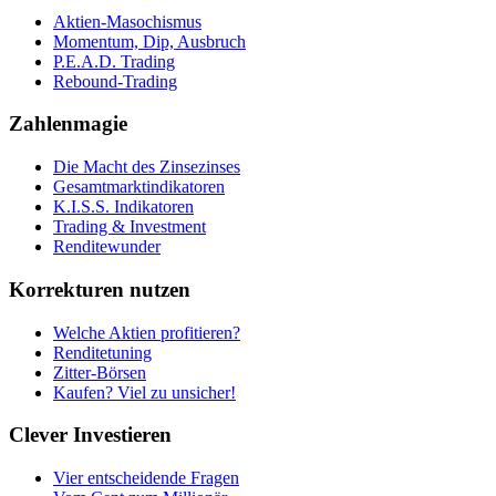
Aktien-Masochismus
Momentum, Dip, Ausbruch
P.E.A.D. Trading
Rebound-Trading
Zahlenmagie
Die Macht des Zinsezinses
Gesamtmarktindikatoren
K.I.S.S. Indikatoren
Trading & Investment
Renditewunder
Korrekturen nutzen
Welche Aktien profitieren?
Renditetuning
Zitter-Börsen
Kaufen? Viel zu unsicher!
Clever Investieren
Vier entscheidende Fragen