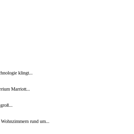
nologie klingt...
ium Marriott...
groß...
n Wohnzimmern rund um...