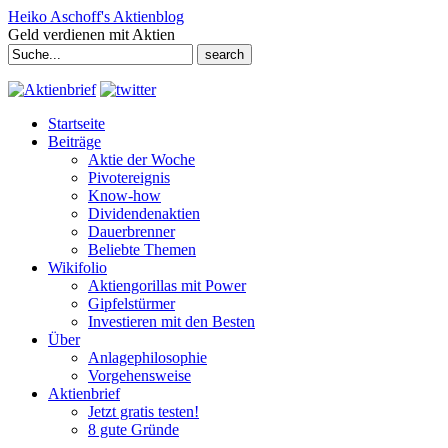
Heiko Aschoff's Aktienblog
Geld verdienen mit Aktien
Search
for:
Startseite
Beiträge
Aktie der Woche
Pivotereignis
Know-how
Dividendenaktien
Dauerbrenner
Beliebte Themen
Wikifolio
Aktiengorillas mit Power
Gipfelstürmer
Investieren mit den Besten
Über
Anlagephilosophie
Vorgehensweise
Aktienbrief
Jetzt gratis testen!
8 gute Gründe