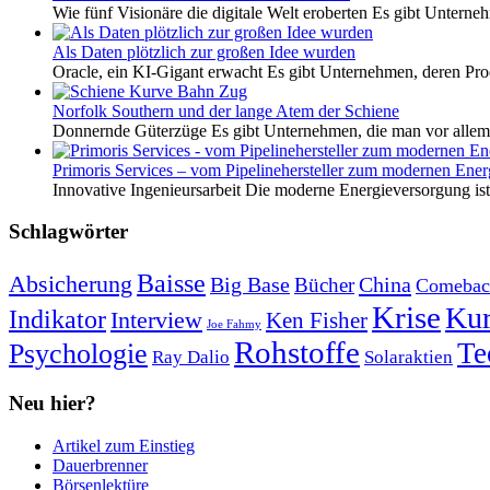
Wie fünf Visionäre die digitale Welt eroberten Es gibt Unterneh
Als Daten plötzlich zur großen Idee wurden
Oracle, ein KI-Gigant erwacht Es gibt Unternehmen, deren Pro
Norfolk Southern und der lange Atem der Schiene
Donnernde Güterzüge Es gibt Unternehmen, die man vor allem 
Primoris Services – vom Pipelinehersteller zum modernen Energ
Innovative Ingenieursarbeit Die moderne Energieversorgung ist e
Schlagwörter
Baisse
Absicherung
Big Base
China
Bücher
Comebac
Krise
Kur
Indikator
Interview
Ken Fisher
Joe Fahmy
Rohstoffe
Psychologie
Te
Ray Dalio
Solaraktien
Neu hier?
Artikel zum Einstieg
Dauerbrenner
Börsenlektüre