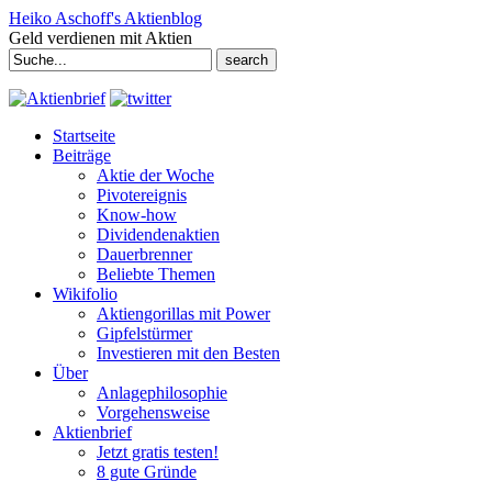
Heiko Aschoff's Aktienblog
Geld verdienen mit Aktien
Search
for:
Startseite
Beiträge
Aktie der Woche
Pivotereignis
Know-how
Dividendenaktien
Dauerbrenner
Beliebte Themen
Wikifolio
Aktiengorillas mit Power
Gipfelstürmer
Investieren mit den Besten
Über
Anlagephilosophie
Vorgehensweise
Aktienbrief
Jetzt gratis testen!
8 gute Gründe