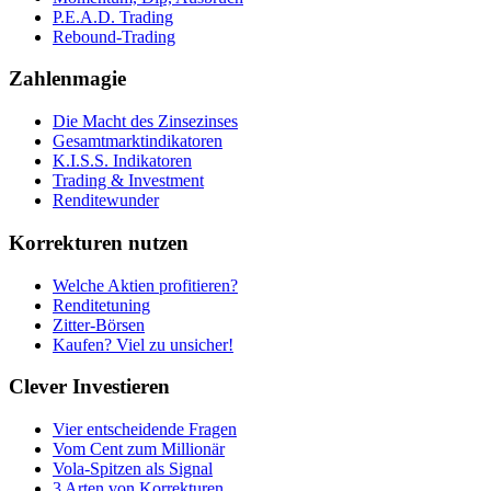
P.E.A.D. Trading
Rebound-Trading
Zahlenmagie
Die Macht des Zinsezinses
Gesamtmarktindikatoren
K.I.S.S. Indikatoren
Trading & Investment
Renditewunder
Korrekturen nutzen
Welche Aktien profitieren?
Renditetuning
Zitter-Börsen
Kaufen? Viel zu unsicher!
Clever Investieren
Vier entscheidende Fragen
Vom Cent zum Millionär
Vola-Spitzen als Signal
3 Arten von Korrekturen