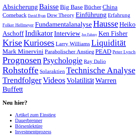
Baisse
Absicherung
Big Base
China
Bücher
Einführung
Comeback
Dow Theory
Erfahrung
David Ryan
Hausse
Fundamentalanalyse
Heiko
Folker Hellmeyer
Indikator
Interview
Ken Fisher
Aschoff
Joe Fahmy
Krise
Kurioses
Liquidität
Larry Williams
Mark Minervini
PEAD
Parabolischer Anstieg
Peter Lynch
Prognosen
Psychologie
Ray Dalio
Rohstoffe
Technische Analyse
Solaraktien
Trendfolger
Videos
Volatilität
Warren
Buffett
Neu hier?
Artikel zum Einstieg
Dauerbrenner
Börsenlektüre
Investmentprozess