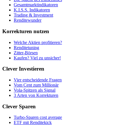
Gesamtmarktindikatoren
K.I.S.S. Indikatoren
Trading & Investment
Renditewunder
Korrekturen nutzen
Welche Aktien profitieren?
Renditetuning
Zitter-Börsen
Kaufen? Viel zu unsicher!
Clever Investieren
Vier entscheidende Fragen
Vom Cent zum Millionär
Vola-Spitzen als Signal
3 Arten von Korrekturen
Clever Sparen
Turbo-Sparen cost average
ETF mit Renditekick