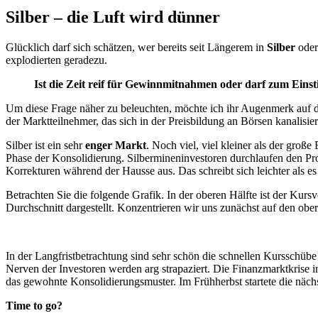
Silber – die Luft wird dünner
Glücklich darf sich schätzen, wer bereits seit Längerem in
Silber
ode
explodierten geradezu.
Ist die Zeit reif für Gewinnmitnahmen oder darf zum Eins
Um diese Frage näher zu beleuchten, möchte ich ihr Augenmerk auf da
der Marktteilnehmer, das sich in der Preisbildung an Börsen kanalisier
Silber ist ein sehr
enger Markt
. Noch viel, viel kleiner als der groß
Phase der Konsolidierung. Silbermineninvestoren durchlaufen den Proze
Korrekturen während der Hausse aus. Das schreibt sich leichter als es 
Betrachten Sie die folgende Grafik. In der oberen Hälfte ist der Kur
Durchschnitt dargestellt. Konzentrieren wir uns zunächst auf den ober
In der Langfristbetrachtung sind sehr schön die schnellen Kursschübe 
Nerven der Investoren werden arg strapaziert. Die Finanzmarktkrise i
das gewohnte Konsolidierungsmuster. Im Frühherbst startete die näch
Time to go?