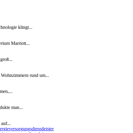
nologie klingt...
ium Marriott...
groß...
n Wohnzimmern rund um...
men,...
dukte man...
auf...