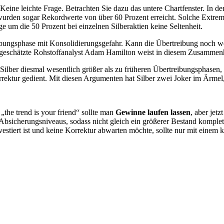
 Keine leichte Frage. Betrachten Sie dazu das untere Chartfenster. In 
wurden sogar Rekordwerte von über 60 Prozent erreicht. Solche Extremn
um die 50 Prozent bei einzelnen Silberaktien keine Seltenheit.
eibungsphase mit Konsolidierungsgefahr. Kann die Übertreibung noch w
 geschätzte Rohstoffanalyst Adam Hamilton weist in diesem Zusammen
 Silber diesmal wesentlich größer als zu früheren Übertreibungsphasen, 
orrektur gedient. Mit diesen Argumenten hat Silber zwei Joker im Ärmel
„the trend is your friend“ sollte man
Gewinne laufen lassen
, aber jetz
icherungsniveaus, sodass nicht gleich ein größerer Bestand komplett l
estiert ist und keine Korrektur abwarten möchte, sollte nur mit einem k