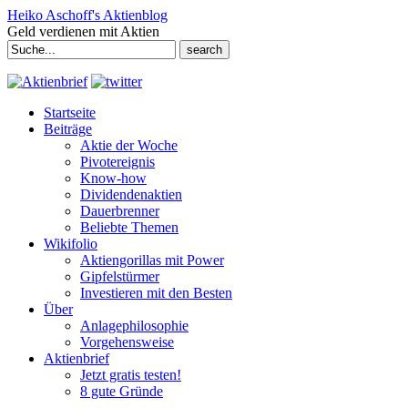
Heiko Aschoff's Aktienblog
Geld verdienen mit Aktien
Search
for:
Startseite
Beiträge
Aktie der Woche
Pivotereignis
Know-how
Dividendenaktien
Dauerbrenner
Beliebte Themen
Wikifolio
Aktiengorillas mit Power
Gipfelstürmer
Investieren mit den Besten
Über
Anlagephilosophie
Vorgehensweise
Aktienbrief
Jetzt gratis testen!
8 gute Gründe