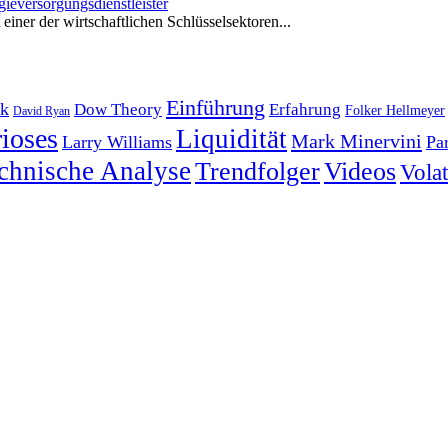
ieversorgungsdienstleister
iner der wirtschaftlichen Schlüsselsektoren...
Einführung
k
Dow Theory
Erfahrung
Folker Hellmeyer
David Ryan
ioses
Liquidität
Mark Minervini
Larry Williams
Pa
chnische Analyse
Trendfolger
Videos
Volati