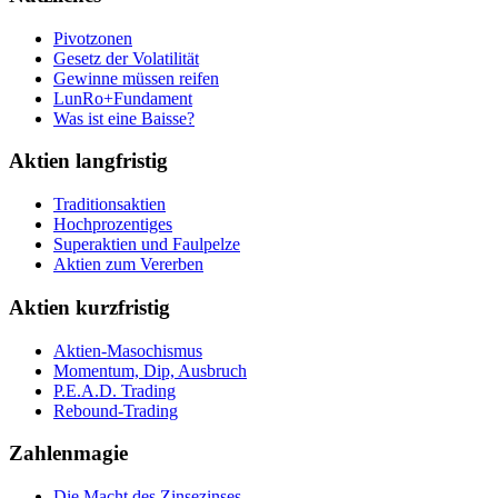
Pivotzonen
Gesetz der Volatilität
Gewinne müssen reifen
LunRo+Fundament
Was ist eine Baisse?
Aktien langfristig
Traditionsaktien
Hochprozentiges
Superaktien und Faulpelze
Aktien zum Vererben
Aktien kurzfristig
Aktien-Masochismus
Momentum, Dip, Ausbruch
P.E.A.D. Trading
Rebound-Trading
Zahlenmagie
Die Macht des Zinsezinses