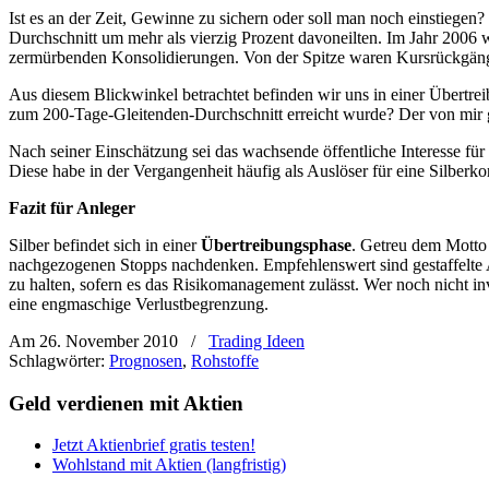
Ist es an der Zeit, Gewinne zu sichern oder soll man noch einstiegen?
Durchschnitt um mehr als vierzig Prozent davoneilten. Im Jahr 2006 
zermürbenden Konsolidierungen. Von der Spitze waren Kursrückgänge 
Aus diesem Blickwinkel betrachtet befinden wir uns in einer Übertr
zum 200-Tage-Gleitenden-Durchschnitt erreicht wurde? Der von mir
Nach seiner Einschätzung sei das wachsende öffentliche Interesse für
Diese habe in der Vergangenheit häufig als Auslöser für eine Silberk
Fazit für Anleger
Silber befindet sich in einer
Übertreibungsphase
. Getreu dem Motto 
nachgezogenen Stopps nachdenken. Empfehlenswert sind gestaffelte Abs
zu halten, sofern es das Risikomanagement zulässt. Wer noch nicht inv
eine engmaschige Verlustbegrenzung.
Am 26. November 2010
/
Trading Ideen
Schlagwörter:
Prognosen
,
Rohstoffe
Geld verdienen mit Aktien
Jetzt Aktienbrief gratis testen!
Wohlstand mit Aktien (langfristig)