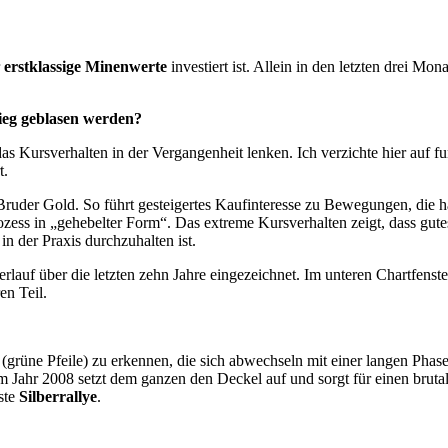
r
erstklassige Minenwerte
investiert ist. Allein in den letzten drei Mo
tieg geblasen werden?
s Kursverhalten in der Vergangenheit lenken. Ich verzichte hier auf 
t.
e Bruder Gold. So führt gesteigertes Kaufinteresse zu Bewegungen, die h
ss in „gehebelter Form“. Das extreme Kursverhalten zeigt, dass gutes Ti
in der Praxis durchzuhalten ist.
sverlauf über die letzten zehn Jahre eingezeichnet. Im unteren Chartfen
en Teil.
(grüne Pfeile) zu erkennen, die sich abwechseln mit einer langen Phase
m Jahr 2008 setzt dem ganzen den Deckel auf und sorgt für einen brutal
ste
Silberrallye
.