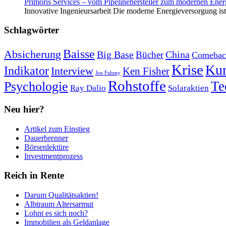
Primoris Services – vom Pipelinehersteller zum modernen Energ
Innovative Ingenieursarbeit Die moderne Energieversorgung ist e
Schlagwörter
Baisse
Absicherung
Big Base
China
Bücher
Comebac
Krise
Kur
Indikator
Interview
Ken Fisher
Joe Fahmy
Rohstoffe
Psychologie
Te
Ray Dalio
Solaraktien
Neu hier?
Artikel zum Einstieg
Dauerbrenner
Börsenlektüre
Investmentprozess
Reich in Rente
Darum Qualitätsaktien!
Albtraum Altersarmut
Lohnt es sich noch?
Immobilien als Geldanlage