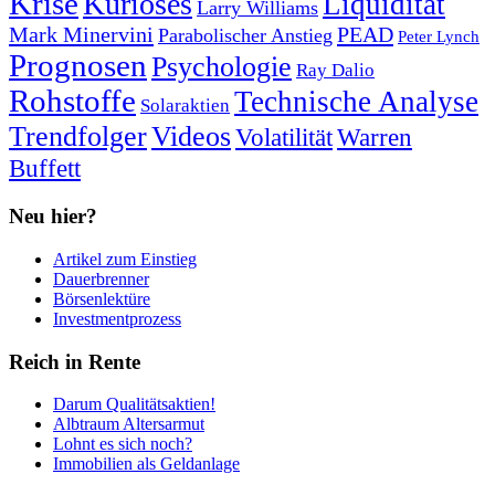
Krise
Kurioses
Liquidität
Larry Williams
Mark Minervini
PEAD
Parabolischer Anstieg
Peter Lynch
Prognosen
Psychologie
Ray Dalio
Rohstoffe
Technische Analyse
Solaraktien
Trendfolger
Videos
Volatilität
Warren
Buffett
Neu hier?
Artikel zum Einstieg
Dauerbrenner
Börsenlektüre
Investmentprozess
Reich in Rente
Darum Qualitätsaktien!
Albtraum Altersarmut
Lohnt es sich noch?
Immobilien als Geldanlage