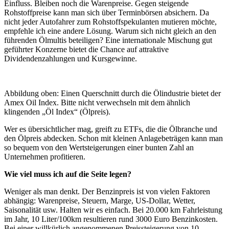
Einfluss. Bleiben noch die Warenpreise. Gegen steigende
Rohstoffpreise kann man sich über Terminbörsen absichern. Da
nicht jeder Autofahrer zum Rohstoffspekulanten mutieren möchte,
empfehle ich eine andere Lösung. Warum sich nicht gleich an den
führenden Ölmultis beteiligen? Eine internationale Mischung gut
geführter Konzerne bietet die Chance auf attraktive
Dividendenzahlungen und Kursgewinne.
Abbildung oben: Einen Querschnitt durch die Ölindustrie bietet der
Amex Oil Index. Bitte nicht verwechseln mit dem ähnlich
klingenden „Öl Index“ (Ölpreis).
Wer es übersichtlicher mag, greift zu ETFs, die die Ölbranche und
den Ölpreis abdecken. Schon mit kleinen Anlagebeträgen kann man
so bequem von den Wertsteigerungen einer bunten Zahl an
Unternehmen profitieren.
Wie viel muss ich auf die Seite legen?
Weniger als man denkt. Der Benzinpreis ist von vielen Faktoren
abhängig: Warenpreise, Steuern, Marge, US-Dollar, Wetter,
Saisonalität usw. Halten wir es einfach. Bei 20.000 km Fahrleistung
im Jahr, 10 Liter/100km resultieren rund 3000 Euro Benzinkosten.
Bei einer willkürlich angenommenen Preissteigerung von 10