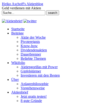
Heiko Aschoff's Aktienblog
Geld verdienen mit Aktien
Search
for:
Startseite
Beiträge
Aktie der Woche
Pivotereignis
Know-how
Dividendenaktien
Dauerbrenner
Beliebte Themen
Wikifolio
Aktiengorillas mit Power
Gipfelstürmer
Investieren mit den Besten
Über
Anlagephilosophie
Vorgehensweise
Aktienbrief
Jetzt gratis testen!
8 gute Gründe