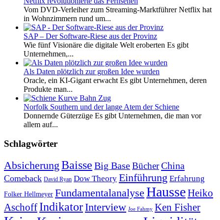
Netflix revolutionierte das Fernsehen
Vom DVD-Verleiher zum Streaming-Marktführer Netflix hat
in Wohnzimmern rund um...
SAP – Der Software-Riese aus der Provinz
Wie fünf Visionäre die digitale Welt eroberten Es gibt
Unternehmen,...
Als Daten plötzlich zur großen Idee wurden
Oracle, ein KI-Gigant erwacht Es gibt Unternehmen, deren
Produkte man...
Norfolk Southern und der lange Atem der Schiene
Donnernde Güterzüge Es gibt Unternehmen, die man vor
allem auf...
Schlagwörter
Baisse
Absicherung
Big Base
China
Bücher
Einführung
Comeback
Dow Theory
Erfahrung
David Ryan
Hausse
Fundamentalanalyse
Heiko
Folker Hellmeyer
Indikator
Interview
Ken Fisher
Aschoff
Joe Fahmy