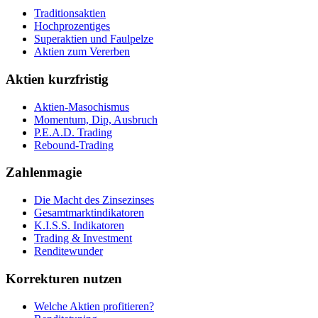
Traditionsaktien
Hochprozentiges
Superaktien und Faulpelze
Aktien zum Vererben
Aktien kurzfristig
Aktien-Masochismus
Momentum, Dip, Ausbruch
P.E.A.D. Trading
Rebound-Trading
Zahlenmagie
Die Macht des Zinsezinses
Gesamtmarktindikatoren
K.I.S.S. Indikatoren
Trading & Investment
Renditewunder
Korrekturen nutzen
Welche Aktien profitieren?