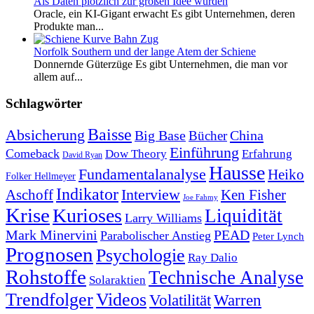
Als Daten plötzlich zur großen Idee wurden
Oracle, ein KI-Gigant erwacht Es gibt Unternehmen, deren
Produkte man...
Norfolk Southern und der lange Atem der Schiene
Donnernde Güterzüge Es gibt Unternehmen, die man vor
allem auf...
Schlagwörter
Baisse
Absicherung
Big Base
China
Bücher
Einführung
Comeback
Dow Theory
Erfahrung
David Ryan
Hausse
Fundamentalanalyse
Heiko
Folker Hellmeyer
Indikator
Interview
Ken Fisher
Aschoff
Joe Fahmy
Krise
Kurioses
Liquidität
Larry Williams
Mark Minervini
PEAD
Parabolischer Anstieg
Peter Lynch
Prognosen
Psychologie
Ray Dalio
Rohstoffe
Technische Analyse
Solaraktien
Trendfolger
Videos
Volatilität
Warren