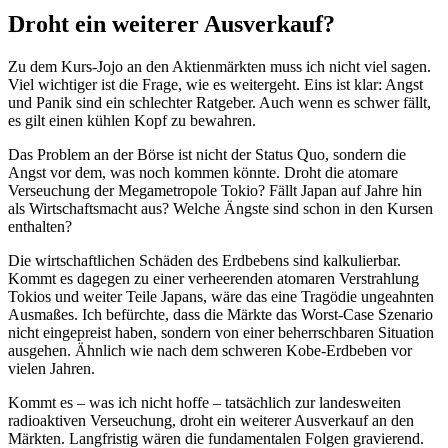
Droht ein weiterer Ausverkauf?
Zu dem Kurs-Jojo an den Aktienmärkten muss ich nicht viel sagen.
Viel wichtiger ist die Frage, wie es weitergeht. Eins ist klar: Angst
und Panik sind ein schlechter Ratgeber. Auch wenn es schwer fällt,
es gilt einen kühlen Kopf zu bewahren.
Das Problem an der Börse ist nicht der Status Quo, sondern die
Angst vor dem, was noch kommen könnte. Droht die atomare
Verseuchung der Megametropole Tokio? Fällt Japan auf Jahre hin
als Wirtschaftsmacht aus? Welche Ängste sind schon in den Kursen
enthalten?
Die wirtschaftlichen Schäden des Erdbebens sind kalkulierbar.
Kommt es dagegen zu einer verheerenden atomaren Verstrahlung
Tokios und weiter Teile Japans, wäre das eine Tragödie ungeahnten
Ausmaßes. Ich befürchte, dass die Märkte das Worst-Case Szenario
nicht eingepreist haben, sondern von einer beherrschbaren Situation
ausgehen. Ähnlich wie nach dem schweren Kobe-Erdbeben vor
vielen Jahren.
Kommt es – was ich nicht hoffe – tatsächlich zur landesweiten
radioaktiven Verseuchung, droht ein weiterer Ausverkauf an den
Märkten. Langfristig wären die fundamentalen Folgen gravierend.