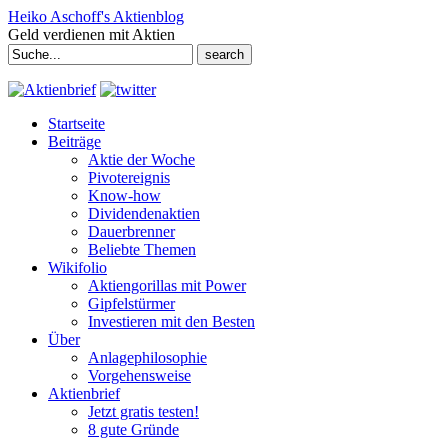
Heiko Aschoff's Aktienblog
Geld verdienen mit Aktien
Search
for:
Startseite
Beiträge
Aktie der Woche
Pivotereignis
Know-how
Dividendenaktien
Dauerbrenner
Beliebte Themen
Wikifolio
Aktiengorillas mit Power
Gipfelstürmer
Investieren mit den Besten
Über
Anlagephilosophie
Vorgehensweise
Aktienbrief
Jetzt gratis testen!
8 gute Gründe