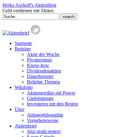
Heiko Aschoff's Aktienblog
Geld verdienen mit Aktien
Search
for:
Startseite
Beiträge
Aktie der Woche
Pivotereignis
Know-how
Dividendenaktien
Dauerbrenner
Beliebte Themen
Wikifolio
Aktiengorillas mit Power
Gipfelstürmer
Investieren mit den Besten
Über
Anlagephilosophie
Vorgehensweise
Aktienbrief
Jetzt gratis testen!
8 gute Gründe