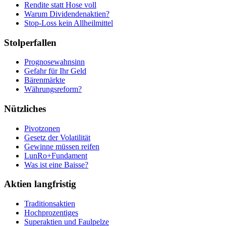
Rendite statt Hose voll
Warum Dividendenaktien?
Stop-Loss kein Allheilmittel
Stolperfallen
Prognosewahnsinn
Gefahr für Ihr Geld
Bärenmärkte
Währungsreform?
Nützliches
Pivotzonen
Gesetz der Volatilität
Gewinne müssen reifen
LunRo+Fundament
Was ist eine Baisse?
Aktien langfristig
Traditionsaktien
Hochprozentiges
Superaktien und Faulpelze