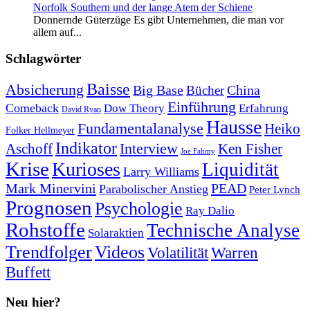
Norfolk Southern und der lange Atem der Schiene
Donnernde Güterzüge Es gibt Unternehmen, die man vor
allem auf...
Schlagwörter
Baisse
Absicherung
Big Base
China
Bücher
Einführung
Comeback
Dow Theory
Erfahrung
David Ryan
Hausse
Fundamentalanalyse
Heiko
Folker Hellmeyer
Indikator
Interview
Ken Fisher
Aschoff
Joe Fahmy
Krise
Kurioses
Liquidität
Larry Williams
Mark Minervini
PEAD
Parabolischer Anstieg
Peter Lynch
Prognosen
Psychologie
Ray Dalio
Rohstoffe
Technische Analyse
Solaraktien
Trendfolger
Videos
Volatilität
Warren
Buffett
Neu hier?