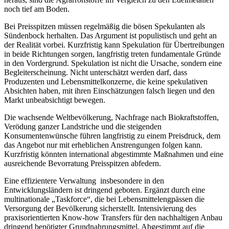
noch tief am Boden.
Bei Preisspitzen müssen regelmäßig die bösen Spekulanten als
Sündenbock herhalten. Das Argument ist populistisch und geht an
der Realität vorbei. Kurzfristig kann Spekulation für Übertreibungen
in beide Richtungen sorgen, langfristig treten fundamentale Gründe
in den Vordergrund. Spekulation ist nicht die Ursache, sondern eine
Begleiterscheinung. Nicht unterschätzt werden darf, dass
Produzenten und Lebensmittelkonzerne, die keine spekulativen
Absichten haben, mit ihren Einschätzungen falsch liegen und den
Markt unbeabsichtigt bewegen.
Die wachsende Weltbevölkerung, Nachfrage nach Biokraftstoffen,
Verödung ganzer Landstriche und die steigenden
Konsumentenwünsche führen langfristig zu einem Preisdruck, dem
das Angebot nur mit erheblichen Anstrengungen folgen kann.
Kurzfristig könnten international abgestimmte Maßnahmen und eine
ausreichende Bevorratung Preisspitzen abfedern.
Eine effizientere Verwaltung insbesondere in den
Entwicklungsländern ist dringend geboten. Ergänzt durch eine
multinationale „Taskforce“, die bei Lebensmittelengpässen die
Versorgung der Bevölkerung sicherstellt. Intensivierung des
praxisorientierten Know-how Transfers für den nachhaltigen Anbau
dringend benötigter Grundnahrungsmittel. Abgestimmt auf die