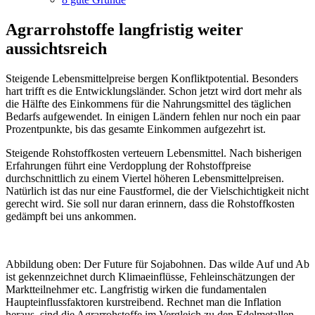
Agrarrohstoffe langfristig weiter
aussichtsreich
Steigende Lebensmittelpreise bergen Konfliktpotential. Besonders
hart trifft es die Entwicklungsländer. Schon jetzt wird dort mehr als
die Hälfte des Einkommens für die Nahrungsmittel des täglichen
Bedarfs aufgewendet. In einigen Ländern fehlen nur noch ein paar
Prozentpunkte, bis das gesamte Einkommen aufgezehrt ist.
Steigende Rohstoffkosten verteuern Lebensmittel. Nach bisherigen
Erfahrungen führt eine Verdopplung der Rohstoffpreise
durchschnittlich zu einem Viertel höheren Lebensmittelpreisen.
Natürlich ist das nur eine Faustformel, die der Vielschichtigkeit nicht
gerecht wird. Sie soll nur daran erinnern, dass die Rohstoffkosten
gedämpft bei uns ankommen.
Abbildung oben: Der Future für Sojabohnen. Das wilde Auf und Ab
ist gekennzeichnet durch Klimaeinflüsse, Fehleinschätzungen der
Marktteilnehmer etc. Langfristig wirken die fundamentalen
Haupteinflussfaktoren kurstreibend. Rechnet man die Inflation
heraus, sind die Agrarrohstoffe im Vergleich zu den Edelmetallen