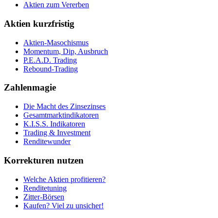
Aktien zum Vererben
Aktien kurzfristig
Aktien-Masochismus
Momentum, Dip, Ausbruch
P.E.A.D. Trading
Rebound-Trading
Zahlenmagie
Die Macht des Zinsezinses
Gesamtmarktindikatoren
K.I.S.S. Indikatoren
Trading & Investment
Renditewunder
Korrekturen nutzen
Welche Aktien profitieren?
Renditetuning
Zitter-Börsen
Kaufen? Viel zu unsicher!