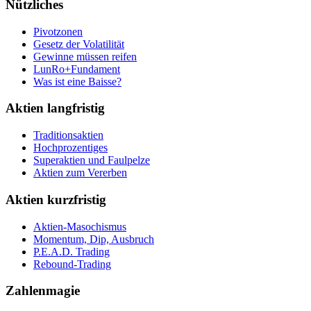
Nützliches
Pivotzonen
Gesetz der Volatilität
Gewinne müssen reifen
LunRo+Fundament
Was ist eine Baisse?
Aktien langfristig
Traditionsaktien
Hochprozentiges
Superaktien und Faulpelze
Aktien zum Vererben
Aktien kurzfristig
Aktien-Masochismus
Momentum, Dip, Ausbruch
P.E.A.D. Trading
Rebound-Trading
Zahlenmagie