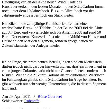
Beteiligung verlieh der Aktie neuen Wind. Trotz des
Kursfeuerwerks in den letzten Monaten notiert SGL Carbon immer
noch unter dem 10-Jahreshoch. Bis zum Allzeithoch vor der
Jahrtausendwende ist es noch ein Stück weiter.
Ein Blick in die zehnjährige Kurshistorie offenbart eine
wechselhafte Berg- und Talfahrt. In der Baisse 2003 fiel die Aktie
auf 3,7 Euro und vervielfachte sich bis Anfang 2008 auf rund 50
Euro. Der extreme Kursverlauf ist nicht nur Abbild von Hausse und
Baisse an den Märkten allgemein, sondern spiegelt auch die
Zukunftsfantasien der Anleger wieder.
Keine Frage, die prominenten Beteiligungen sind ein Meilenstein,
dürfen jedoch nicht darüber hinwegtäuschen, dass ein Investment in
einen jungen Zukunftsmarkt nicht nur Chancen bietet, sondern auch
Risiken. Wer an die Zukunft Carbons als revolutionären Werkstoff
im Fahrzeugbau glaubt, sollte SGL Carbon im Auge behalten. Es
gibt weltweit nur sehr wenige Unternehmen, die in diesem Segment
tätig sind.
Am 29. April 2011
/
Börse Querbeet
Schlagwörter:
Rohstoffe