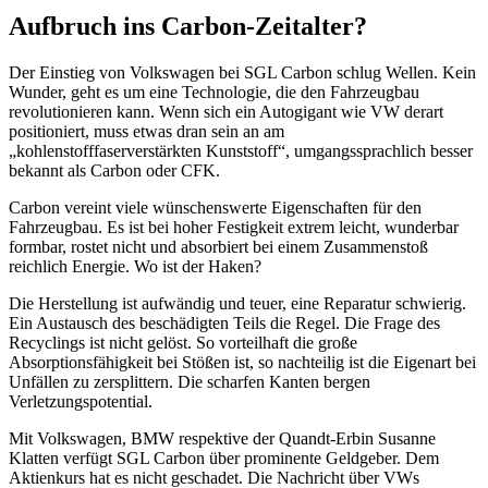
Aufbruch ins Carbon-Zeitalter?
Der Einstieg von Volkswagen bei SGL Carbon schlug Wellen. Kein
Wunder, geht es um eine Technologie, die den Fahrzeugbau
revolutionieren kann. Wenn sich ein Autogigant wie VW derart
positioniert, muss etwas dran sein an am
„kohlenstofffaserverstärkten Kunststoff“, umgangssprachlich besser
bekannt als Carbon oder CFK.
Carbon vereint viele wünschenswerte Eigenschaften für den
Fahrzeugbau. Es ist bei hoher Festigkeit extrem leicht, wunderbar
formbar, rostet nicht und absorbiert bei einem Zusammenstoß
reichlich Energie. Wo ist der Haken?
Die Herstellung ist aufwändig und teuer, eine Reparatur schwierig.
Ein Austausch des beschädigten Teils die Regel. Die Frage des
Recyclings ist nicht gelöst. So vorteilhaft die große
Absorptionsfähigkeit bei Stößen ist, so nachteilig ist die Eigenart bei
Unfällen zu zersplittern. Die scharfen Kanten bergen
Verletzungspotential.
Mit Volkswagen, BMW respektive der Quandt-Erbin Susanne
Klatten verfügt SGL Carbon über prominente Geldgeber. Dem
Aktienkurs hat es nicht geschadet. Die Nachricht über VWs