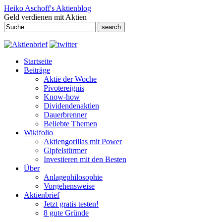
Heiko Aschoff's Aktienblog
Geld verdienen mit Aktien
Search
for:
Startseite
Beiträge
Aktie der Woche
Pivotereignis
Know-how
Dividendenaktien
Dauerbrenner
Beliebte Themen
Wikifolio
Aktiengorillas mit Power
Gipfelstürmer
Investieren mit den Besten
Über
Anlagephilosophie
Vorgehensweise
Aktienbrief
Jetzt gratis testen!
8 gute Gründe