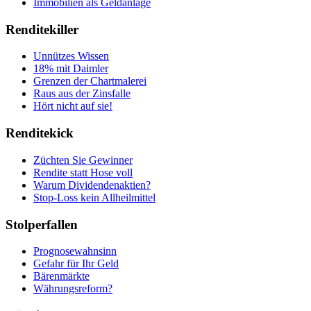
Immobilien als Geldanlage
Renditekiller
Unnützes Wissen
18% mit Daimler
Grenzen der Chartmalerei
Raus aus der Zinsfalle
Hört nicht auf sie!
Renditekick
Züchten Sie Gewinner
Rendite statt Hose voll
Warum Dividendenaktien?
Stop-Loss kein Allheilmittel
Stolperfallen
Prognosewahnsinn
Gefahr für Ihr Geld
Bärenmärkte
Währungsreform?