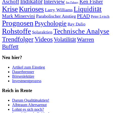
Indikator
Interview
Ken Fisher
Aschoff
Joe Fahmy
Krise
Kurioses
Liquidität
Larry Williams
Mark Minervini
PEAD
Parabolischer Anstieg
Peter Lynch
Prognosen
Psychologie
Ray Dalio
Rohstoffe
Technische Analyse
Solaraktien
Trendfolger
Videos
Volatilität
Warren
Buffett
Neu hier?
Artikel zum Einstieg
Dauerbrenner
Börsenlektüre
Investmentprozess
Reich in Rente
Darum Qualitätsaktien!
Albtraum Altersarmut
Lohnt es sich noch?