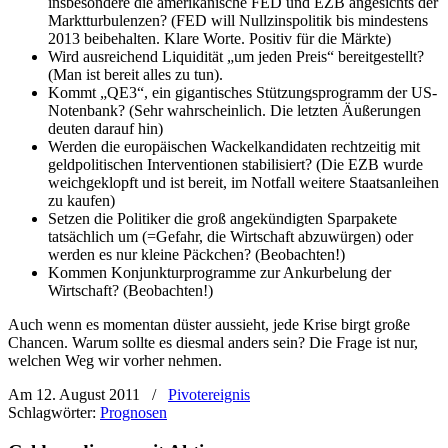
insbesondere die amerikanische FED und EZB angesichts der
Marktturbulenzen? (FED will Nullzinspolitik bis mindestens
2013 beibehalten. Klare Worte. Positiv für die Märkte)
Wird ausreichend Liquidität „um jeden Preis“ bereitgestellt?
(Man ist bereit alles zu tun).
Kommt „QE3“, ein gigantisches Stützungsprogramm der US-
Notenbank? (Sehr wahrscheinlich. Die letzten Äußerungen
deuten darauf hin)
Werden die europäischen Wackelkandidaten rechtzeitig mit
geldpolitischen Interventionen stabilisiert? (Die EZB wurde
weichgeklopft und ist bereit, im Notfall weitere Staatsanleihen
zu kaufen)
Setzen die Politiker die groß angekündigten Sparpakete
tatsächlich um (=Gefahr, die Wirtschaft abzuwürgen) oder
werden es nur kleine Päckchen? (Beobachten!)
Kommen Konjunkturprogramme zur Ankurbelung der
Wirtschaft? (Beobachten!)
Auch wenn es momentan düster aussieht, jede Krise birgt große
Chancen. Warum sollte es diesmal anders sein? Die Frage ist nur,
welchen Weg wir vorher nehmen.
Am 12. August 2011
/
Pivotereignis
Schlagwörter:
Prognosen