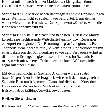
Kontext mit der tatsächlichen Marktentwicklung abzustimmen,
lassen sich vereinfacht zwei Extremszenarien formulieren:
Szenario A:
Die Märkte haben überreagiert und die Entwicklungen
in der Welt sind nicht so schlecht wie befürchtet. Dann geht es
weiter wie vor dem Kurssturz. Das Sprichwort „Kaufen, wenn die
Kanonen donnern“ trifft zu.
Szenario B:
Es stellt sich nach und nach heraus, dass die Märkte
korrekt eine nachlassende Wirtschaftsdynamik bzw. Rezession
einzupreisen beginnen. Die Betonung liegt auf „beginnen“. Es
„donnert“ zwar, aber weitere „Salven“ drohen. Eng verflochten mit
einer Eskalation der Schuldenkrise sowie dem Vertrauensverlust in
die Problemlösungsfähigkeit unserer Politiker. Im Szenario B
müssen wir mit weiteren Turbulenzen rechnen. Wahrscheinlich
sogar mit einer Baisse.
Mit dem freundlicheren Szenario A können wir uns später
beschäftigen. Akut ist die Frage, ob wir es mit dem unangenehmen
Szenario B zu tun bekommen. Dann sind die letzten Kursstürze
leider nur ein Warnschuss. Noch ist nichts entschieden. Selbst in
Baissen gab es kräftige Aufwärtsbewegungen.
Bleiben Sie wachsam
Erhärten sich die Verdachtsmomente für Szenario B ist Liquidität