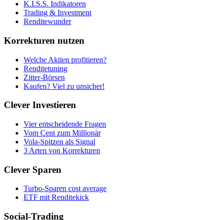
K.I.S.S. Indikatoren
Trading & Investment
Renditewunder
Korrekturen nutzen
Welche Aktien profitieren?
Renditetuning
Zitter-Börsen
Kaufen? Viel zu unsicher!
Clever Investieren
Vier entscheidende Fragen
Vom Cent zum Millionär
Vola-Spitzen als Signal
3 Arten von Korrekturen
Clever Sparen
Turbo-Sparen cost average
ETF mit Renditekick
Social-Trading