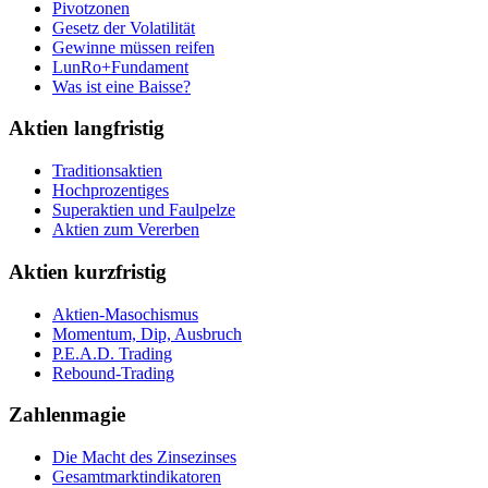
Pivotzonen
Gesetz der Volatilität
Gewinne müssen reifen
LunRo+Fundament
Was ist eine Baisse?
Aktien langfristig
Traditionsaktien
Hochprozentiges
Superaktien und Faulpelze
Aktien zum Vererben
Aktien kurzfristig
Aktien-Masochismus
Momentum, Dip, Ausbruch
P.E.A.D. Trading
Rebound-Trading
Zahlenmagie
Die Macht des Zinsezinses
Gesamtmarktindikatoren