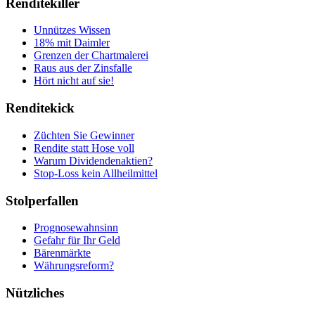
Renditekiller
Unnützes Wissen
18% mit Daimler
Grenzen der Chartmalerei
Raus aus der Zinsfalle
Hört nicht auf sie!
Renditekick
Züchten Sie Gewinner
Rendite statt Hose voll
Warum Dividendenaktien?
Stop-Loss kein Allheilmittel
Stolperfallen
Prognosewahnsinn
Gefahr für Ihr Geld
Bärenmärkte
Währungsreform?
Nützliches