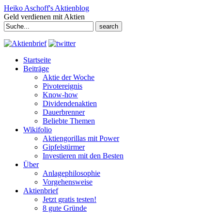
Heiko Aschoff's Aktienblog
Geld verdienen mit Aktien
Search
for:
Startseite
Beiträge
Aktie der Woche
Pivotereignis
Know-how
Dividendenaktien
Dauerbrenner
Beliebte Themen
Wikifolio
Aktiengorillas mit Power
Gipfelstürmer
Investieren mit den Besten
Über
Anlagephilosophie
Vorgehensweise
Aktienbrief
Jetzt gratis testen!
8 gute Gründe