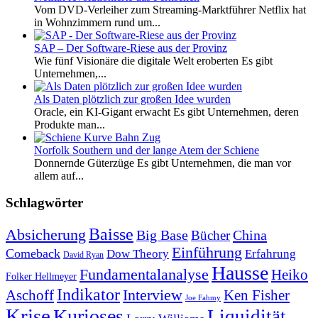
Vom DVD-Verleiher zum Streaming-Marktführer Netflix hat
in Wohnzimmern rund um...
SAP – Der Software-Riese aus der Provinz
Wie fünf Visionäre die digitale Welt eroberten Es gibt
Unternehmen,...
Als Daten plötzlich zur großen Idee wurden
Oracle, ein KI-Gigant erwacht Es gibt Unternehmen, deren
Produkte man...
Norfolk Southern und der lange Atem der Schiene
Donnernde Güterzüge Es gibt Unternehmen, die man vor
allem auf...
Schlagwörter
Baisse
Absicherung
Big Base
China
Bücher
Einführung
Comeback
Dow Theory
Erfahrung
David Ryan
Hausse
Fundamentalanalyse
Heiko
Folker Hellmeyer
Indikator
Interview
Ken Fisher
Aschoff
Joe Fahmy
Krise
Kurioses
Liquidität