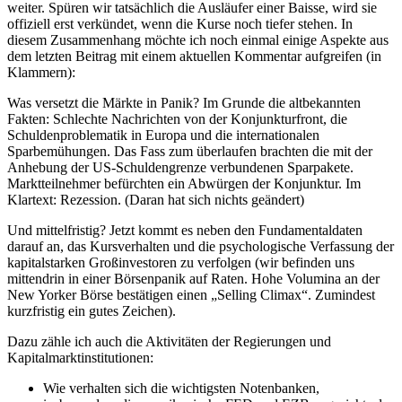
weiter. Spüren wir tatsächlich die Ausläufer einer Baisse, wird sie
offiziell erst verkündet, wenn die Kurse noch tiefer stehen. In
diesem Zusammenhang möchte ich noch einmal einige Aspekte aus
dem letzten Beitrag mit einem aktuellen Kommentar aufgreifen (in
Klammern):
Was versetzt die Märkte in Panik? Im Grunde die altbekannten
Fakten: Schlechte Nachrichten von der Konjunkturfront, die
Schuldenproblematik in Europa und die internationalen
Sparbemühungen. Das Fass zum überlaufen brachten die mit der
Anhebung der US-Schuldengrenze verbundenen Sparpakete.
Marktteilnehmer befürchten ein Abwürgen der Konjunktur. Im
Klartext: Rezession. (Daran hat sich nichts geändert)
Und mittelfristig? Jetzt kommt es neben den Fundamentaldaten
darauf an, das Kursverhalten und die psychologische Verfassung der
kapitalstarken Großinvestoren zu verfolgen (wir befinden uns
mittendrin in einer Börsenpanik auf Raten. Hohe Volumina an der
New Yorker Börse bestätigen einen „Selling Climax“. Zumindest
kurzfristig ein gutes Zeichen).
Dazu zähle ich auch die Aktivitäten der Regierungen und
Kapitalmarktinstitutionen:
Wie verhalten sich die wichtigsten Notenbanken,