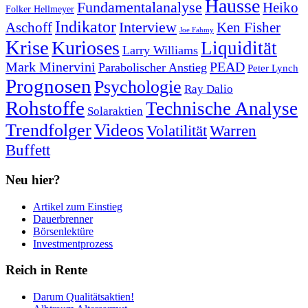
Hausse
Fundamentalanalyse
Heiko
Folker Hellmeyer
Indikator
Interview
Ken Fisher
Aschoff
Joe Fahmy
Krise
Kurioses
Liquidität
Larry Williams
Mark Minervini
PEAD
Parabolischer Anstieg
Peter Lynch
Prognosen
Psychologie
Ray Dalio
Rohstoffe
Technische Analyse
Solaraktien
Trendfolger
Videos
Volatilität
Warren
Buffett
Neu hier?
Artikel zum Einstieg
Dauerbrenner
Börsenlektüre
Investmentprozess
Reich in Rente
Darum Qualitätsaktien!