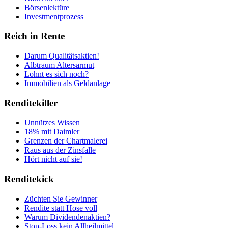
Börsenlektüre
Investmentprozess
Reich in Rente
Darum Qualitätsaktien!
Albtraum Altersarmut
Lohnt es sich noch?
Immobilien als Geldanlage
Renditekiller
Unnützes Wissen
18% mit Daimler
Grenzen der Chartmalerei
Raus aus der Zinsfalle
Hört nicht auf sie!
Renditekick
Züchten Sie Gewinner
Rendite statt Hose voll
Warum Dividendenaktien?
Stop-Loss kein Allheilmittel