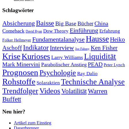
Schlagwörter
Baisse
Absicherung
Big Base
China
Bücher
Einführung
Comeback
Dow Theory
Erfahrung
David Ryan
Hausse
Fundamentalanalyse
Heiko
Folker Hellmeyer
Indikator
Interview
Ken Fisher
Aschoff
Joe Fahmy
Krise
Kurioses
Liquidität
Larry Williams
Mark Minervini
PEAD
Parabolischer Anstieg
Peter Lynch
Prognosen
Psychologie
Ray Dalio
Rohstoffe
Technische Analyse
Solaraktien
Trendfolger
Videos
Volatilität
Warren
Buffett
Neu hier?
Artikel zum Einstieg
Dauerbrenner