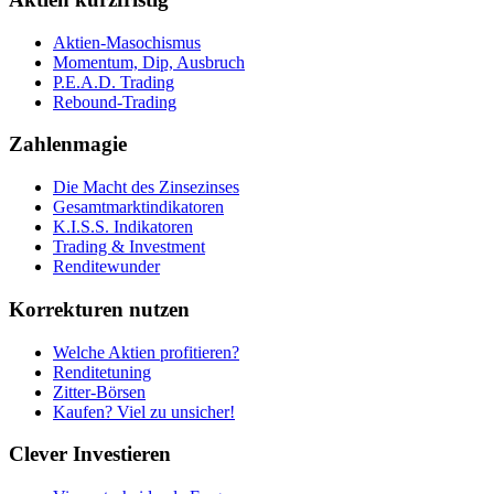
Aktien-Masochismus
Momentum, Dip, Ausbruch
P.E.A.D. Trading
Rebound-Trading
Zahlenmagie
Die Macht des Zinsezinses
Gesamtmarktindikatoren
K.I.S.S. Indikatoren
Trading & Investment
Renditewunder
Korrekturen nutzen
Welche Aktien profitieren?
Renditetuning
Zitter-Börsen
Kaufen? Viel zu unsicher!
Clever Investieren