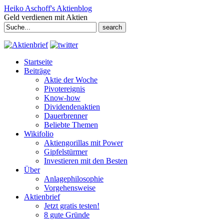
Heiko Aschoff's Aktienblog
Geld verdienen mit Aktien
Search
for:
Startseite
Beiträge
Aktie der Woche
Pivotereignis
Know-how
Dividendenaktien
Dauerbrenner
Beliebte Themen
Wikifolio
Aktiengorillas mit Power
Gipfelstürmer
Investieren mit den Besten
Über
Anlagephilosophie
Vorgehensweise
Aktienbrief
Jetzt gratis testen!
8 gute Gründe