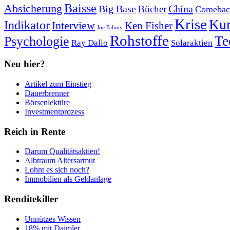
Baisse
Absicherung
Big Base
China
Bücher
Comebac
Krise
Kur
Indikator
Interview
Ken Fisher
Joe Fahmy
Rohstoffe
Psychologie
Te
Ray Dalio
Solaraktien
Neu hier?
Artikel zum Einstieg
Dauerbrenner
Börsenlektüre
Investmentprozess
Reich in Rente
Darum Qualitätsaktien!
Albtraum Altersarmut
Lohnt es sich noch?
Immobilien als Geldanlage
Renditekiller
Unnützes Wissen
18% mit Daimler