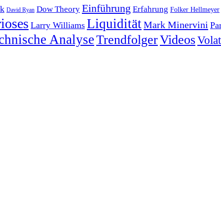
Einführung
k
Dow Theory
Erfahrung
Folker Hellmeyer
David Ryan
ioses
Liquidität
Mark Minervini
Larry Williams
Pa
chnische Analyse
Trendfolger
Videos
Volati