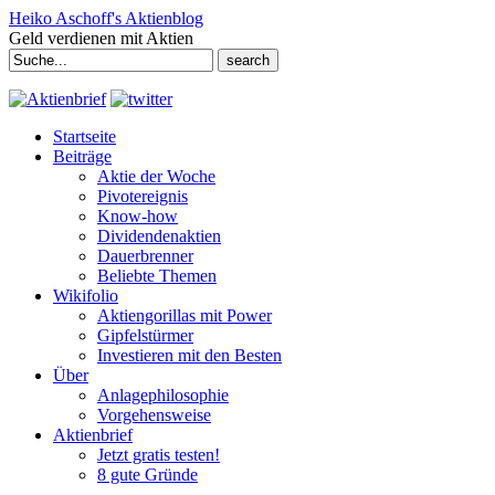
Heiko Aschoff's Aktienblog
Geld verdienen mit Aktien
Search
for:
Startseite
Beiträge
Aktie der Woche
Pivotereignis
Know-how
Dividendenaktien
Dauerbrenner
Beliebte Themen
Wikifolio
Aktiengorillas mit Power
Gipfelstürmer
Investieren mit den Besten
Über
Anlagephilosophie
Vorgehensweise
Aktienbrief
Jetzt gratis testen!
8 gute Gründe