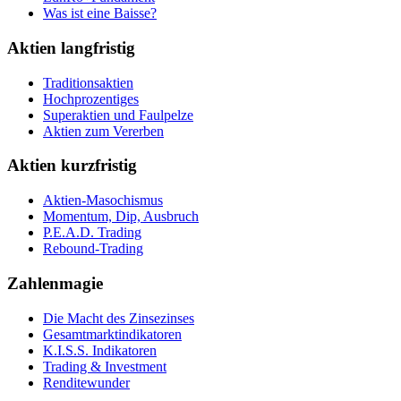
Was ist eine Baisse?
Aktien langfristig
Traditionsaktien
Hochprozentiges
Superaktien und Faulpelze
Aktien zum Vererben
Aktien kurzfristig
Aktien-Masochismus
Momentum, Dip, Ausbruch
P.E.A.D. Trading
Rebound-Trading
Zahlenmagie
Die Macht des Zinsezinses
Gesamtmarktindikatoren
K.I.S.S. Indikatoren
Trading & Investment
Renditewunder