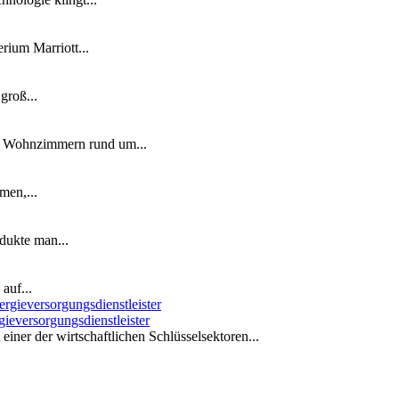
ium Marriott...
groß...
n Wohnzimmern rund um...
men,...
dukte man...
auf...
ieversorgungsdienstleister
iner der wirtschaftlichen Schlüsselsektoren...