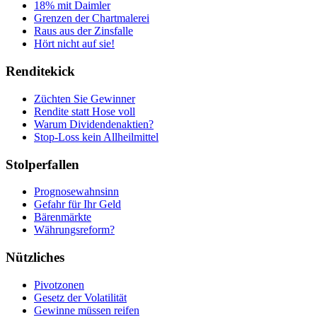
18% mit Daimler
Grenzen der Chartmalerei
Raus aus der Zinsfalle
Hört nicht auf sie!
Renditekick
Züchten Sie Gewinner
Rendite statt Hose voll
Warum Dividendenaktien?
Stop-Loss kein Allheilmittel
Stolperfallen
Prognosewahnsinn
Gefahr für Ihr Geld
Bärenmärkte
Währungsreform?
Nützliches
Pivotzonen
Gesetz der Volatilität
Gewinne müssen reifen