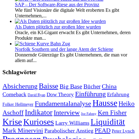
SAP – Der Software-Riese aus der Provinz
Wie fünf Visionäre die digitale Welt eroberten Es gibt
Unternehmen,...
Als Daten plötzlich zur großen Idee wurden
Oracle, ein KI-Gigant erwacht Es gibt Unternehmen, deren
Produkte man...
Norfolk Southern und der lange Atem der Schiene
Donnernde Güterzüge Es gibt Unternehmen, die man vor
allem auf...
Schlagwörter
Baisse
Absicherung
Big Base
China
Bücher
Einführung
Comeback
Dow Theory
Erfahrung
David Ryan
Hausse
Fundamentalanalyse
Heiko
Folker Hellmeyer
Indikator
Interview
Ken Fisher
Aschoff
Joe Fahmy
Krise
Kurioses
Liquidität
Larry Williams
Mark Minervini
PEAD
Parabolischer Anstieg
Peter Lynch