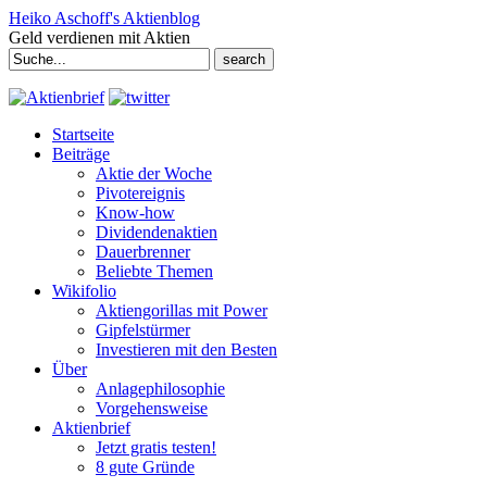
Heiko Aschoff's Aktienblog
Geld verdienen mit Aktien
Search
for:
Startseite
Beiträge
Aktie der Woche
Pivotereignis
Know-how
Dividendenaktien
Dauerbrenner
Beliebte Themen
Wikifolio
Aktiengorillas mit Power
Gipfelstürmer
Investieren mit den Besten
Über
Anlagephilosophie
Vorgehensweise
Aktienbrief
Jetzt gratis testen!
8 gute Gründe