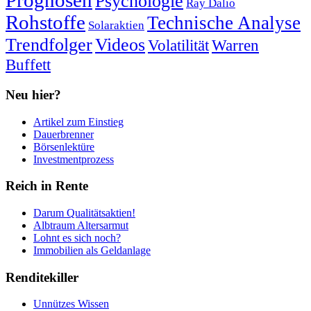
Prognosen
Psychologie
Ray Dalio
Rohstoffe
Technische Analyse
Solaraktien
Trendfolger
Videos
Volatilität
Warren
Buffett
Neu hier?
Artikel zum Einstieg
Dauerbrenner
Börsenlektüre
Investmentprozess
Reich in Rente
Darum Qualitätsaktien!
Albtraum Altersarmut
Lohnt es sich noch?
Immobilien als Geldanlage
Renditekiller
Unnützes Wissen