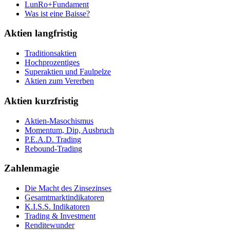
LunRo+Fundament
Was ist eine Baisse?
Aktien langfristig
Traditionsaktien
Hochprozentiges
Superaktien und Faulpelze
Aktien zum Vererben
Aktien kurzfristig
Aktien-Masochismus
Momentum, Dip, Ausbruch
P.E.A.D. Trading
Rebound-Trading
Zahlenmagie
Die Macht des Zinsezinses
Gesamtmarktindikatoren
K.I.S.S. Indikatoren
Trading & Investment
Renditewunder