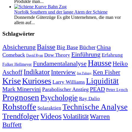
Produkte man...
Norfolk Southern und der lange Atem der Schiene
Donnernde Güterzüge Es gibt Unternehmen, die man vor
allem auf...
Schlagwörter
Baisse
Absicherung
Big Base
China
Bücher
Einführung
Comeback
Dow Theory
Erfahrung
David Ryan
Hausse
Fundamentalanalyse
Heiko
Folker Hellmeyer
Indikator
Interview
Ken Fisher
Aschoff
Joe Fahmy
Krise
Kurioses
Liquidität
Larry Williams
Mark Minervini
PEAD
Parabolischer Anstieg
Peter Lynch
Prognosen
Psychologie
Ray Dalio
Rohstoffe
Technische Analyse
Solaraktien
Trendfolger
Videos
Volatilität
Warren
Buffett