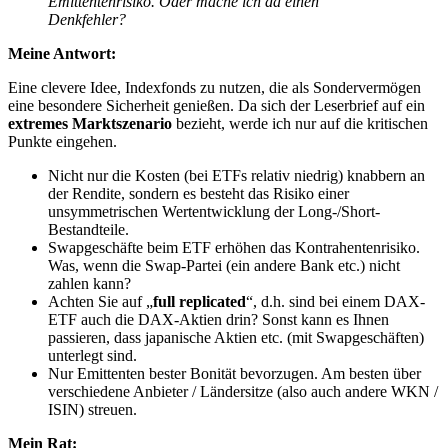
Emittentenrisiko. Oder mache ich da einen
Denkfehler?
Meine Antwort:
Eine clevere Idee, Indexfonds zu nutzen, die als Sondervermögen
eine besondere Sicherheit genießen. Da sich der Leserbrief auf ein
extremes Marktszenario
bezieht, werde ich nur auf die kritischen
Punkte eingehen.
Nicht nur die Kosten (bei ETFs relativ niedrig) knabbern an
der Rendite, sondern es besteht das Risiko einer
unsymmetrischen Wertentwicklung der Long-/Short-
Bestandteile.
Swapgeschäfte beim ETF erhöhen das Kontrahentenrisiko.
Was, wenn die Swap-Partei (ein andere Bank etc.) nicht
zahlen kann?
Achten Sie auf „
full replicated
“, d.h. sind bei einem DAX-
ETF auch die DAX-Aktien drin? Sonst kann es Ihnen
passieren, dass japanische Aktien etc. (mit Swapgeschäften)
unterlegt sind.
Nur Emittenten bester Bonität bevorzugen. Am besten über
verschiedene Anbieter / Ländersitze (also auch andere WKN /
ISIN) streuen.
Mein Rat: