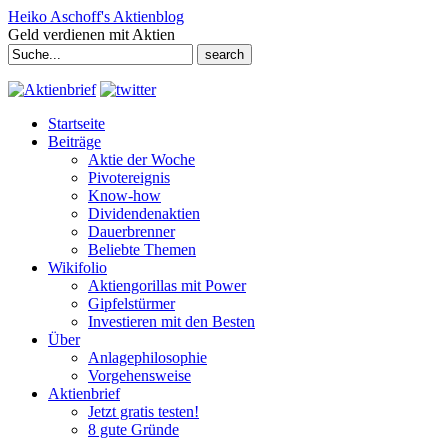
Heiko Aschoff's Aktienblog
Geld verdienen mit Aktien
Search
for:
Startseite
Beiträge
Aktie der Woche
Pivotereignis
Know-how
Dividendenaktien
Dauerbrenner
Beliebte Themen
Wikifolio
Aktiengorillas mit Power
Gipfelstürmer
Investieren mit den Besten
Über
Anlagephilosophie
Vorgehensweise
Aktienbrief
Jetzt gratis testen!
8 gute Gründe