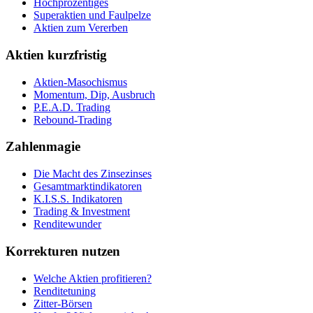
Hochprozentiges
Superaktien und Faulpelze
Aktien zum Vererben
Aktien kurzfristig
Aktien-Masochismus
Momentum, Dip, Ausbruch
P.E.A.D. Trading
Rebound-Trading
Zahlenmagie
Die Macht des Zinsezinses
Gesamtmarktindikatoren
K.I.S.S. Indikatoren
Trading & Investment
Renditewunder
Korrekturen nutzen
Welche Aktien profitieren?
Renditetuning
Zitter-Börsen