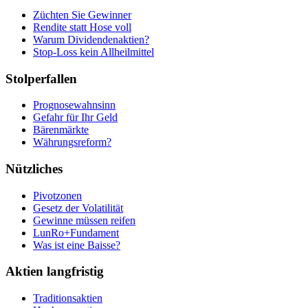
Züchten Sie Gewinner
Rendite statt Hose voll
Warum Dividendenaktien?
Stop-Loss kein Allheilmittel
Stolperfallen
Prognosewahnsinn
Gefahr für Ihr Geld
Bärenmärkte
Währungsreform?
Nützliches
Pivotzonen
Gesetz der Volatilität
Gewinne müssen reifen
LunRo+Fundament
Was ist eine Baisse?
Aktien langfristig
Traditionsaktien