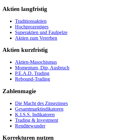
Aktien langfristig
Traditionsaktien
Hochprozentiges
Superaktien und Faulpelze
Aktien zum Vererben
Aktien kurzfristig
Aktien-Masochismus
Momentum, Dip, Ausbruch
P.E.A.D. Trading
Rebound-Trading
Zahlenmagie
Die Macht des Zinsezinses
Gesamtmarktindikatoren
K.I.S.S. Indikatoren
Trading & Investment
Renditewunder
Korrekturen nutzen