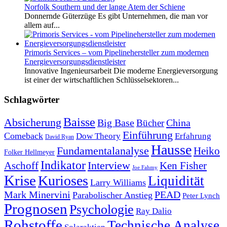
Norfolk Southern und der lange Atem der Schiene
Donnernde Güterzüge Es gibt Unternehmen, die man vor
allem auf...
Primoris Services – vom Pipelinehersteller zum modernen
Energieversorgungsdienstleister
Innovative Ingenieursarbeit Die moderne Energieversorgung
ist einer der wirtschaftlichen Schlüsselsektoren...
Schlagwörter
Baisse
Absicherung
Big Base
China
Bücher
Einführung
Comeback
Dow Theory
Erfahrung
David Ryan
Hausse
Fundamentalanalyse
Heiko
Folker Hellmeyer
Indikator
Interview
Ken Fisher
Aschoff
Joe Fahmy
Krise
Kurioses
Liquidität
Larry Williams
Mark Minervini
PEAD
Parabolischer Anstieg
Peter Lynch
Prognosen
Psychologie
Ray Dalio
Rohstoffe
Technische Analyse