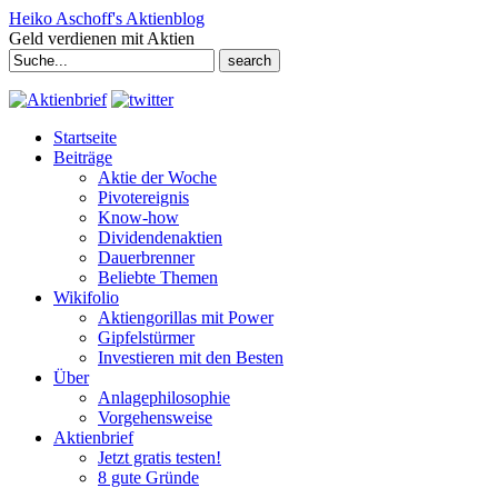
Heiko Aschoff's Aktienblog
Geld verdienen mit Aktien
Search
for:
Startseite
Beiträge
Aktie der Woche
Pivotereignis
Know-how
Dividendenaktien
Dauerbrenner
Beliebte Themen
Wikifolio
Aktiengorillas mit Power
Gipfelstürmer
Investieren mit den Besten
Über
Anlagephilosophie
Vorgehensweise
Aktienbrief
Jetzt gratis testen!
8 gute Gründe