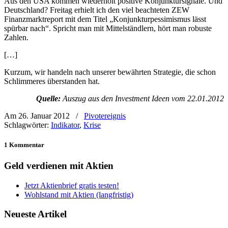
Aus den USA kommen wiederholt positive Konjunktursignale. Und
Deutschland? Freitag erhielt ich den viel beachteten ZEW
Finanzmarktreport mit dem Titel „Konjunkturpessimismus lässt
spürbar nach“. Spricht man mit Mittelständlern, hört man robuste
Zahlen.
[…]
Kurzum, wir handeln nach unserer bewährten Strategie, die schon
Schlimmeres überstanden hat.
Quelle:
Auszug aus den Investment Ideen vom 22.01.2012
Am 26. Januar 2012
/
Pivotereignis
Schlagwörter:
Indikator
,
Krise
1 Kommentar
Geld verdienen mit Aktien
Jetzt Aktienbrief gratis testen!
Wohlstand mit Aktien (langfristig)
Neueste Artikel