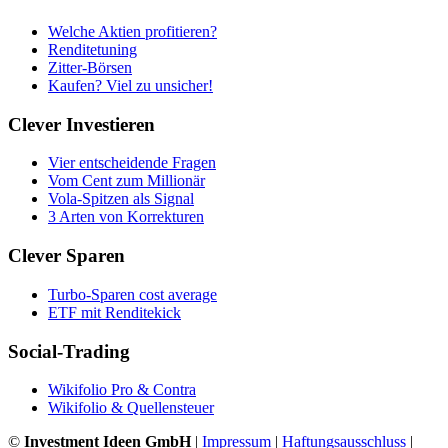
Welche Aktien profitieren?
Renditetuning
Zitter-Börsen
Kaufen? Viel zu unsicher!
Clever Investieren
Vier entscheidende Fragen
Vom Cent zum Millionär
Vola-Spitzen als Signal
3 Arten von Korrekturen
Clever Sparen
Turbo-Sparen cost average
ETF mit Renditekick
Social-Trading
Wikifolio Pro & Contra
Wikifolio & Quellensteuer
©
Investment Ideen GmbH
|
Impressum
|
Haftungsausschluss
|