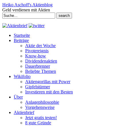
Heiko Aschoff's Aktienblog
Geld verdienen mit Aktien
Search
for:
Startseite
Beiträge
Aktie der Woche
Pivotereignis
Know-how
Dividendenaktien
Dauerbrenner
Beliebte Themen
Wikifolio
Aktiengorillas mit Power
Gipfelstürmer
Investieren mit den Besten
Über
Anlagephilosophie
Vorgehensweise
Aktienbrief
Jetzt gratis testen!
8 gute Gründe