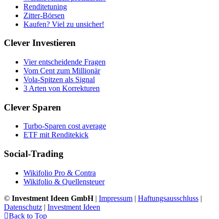
Renditetuning
Zitter-Börsen
Kaufen? Viel zu unsicher!
Clever Investieren
Vier entscheidende Fragen
Vom Cent zum Millionär
Vola-Spitzen als Signal
3 Arten von Korrekturen
Clever Sparen
Turbo-Sparen cost average
ETF mit Renditekick
Social-Trading
Wikifolio Pro & Contra
Wikifolio & Quellensteuer
©
Investment Ideen GmbH
|
Impressum
|
Haftungsausschluss
|
Datenschutz
|
Investment Ideen
Back to Top