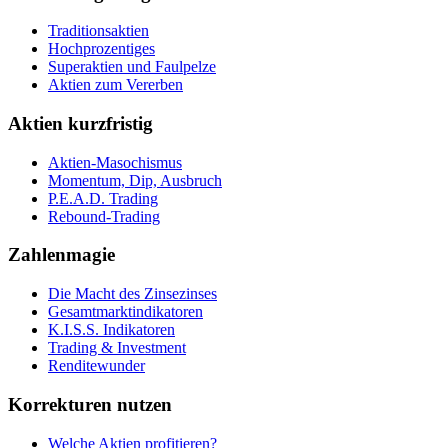
Traditionsaktien
Hochprozentiges
Superaktien und Faulpelze
Aktien zum Vererben
Aktien kurzfristig
Aktien-Masochismus
Momentum, Dip, Ausbruch
P.E.A.D. Trading
Rebound-Trading
Zahlenmagie
Die Macht des Zinsezinses
Gesamtmarktindikatoren
K.I.S.S. Indikatoren
Trading & Investment
Renditewunder
Korrekturen nutzen
Welche Aktien profitieren?