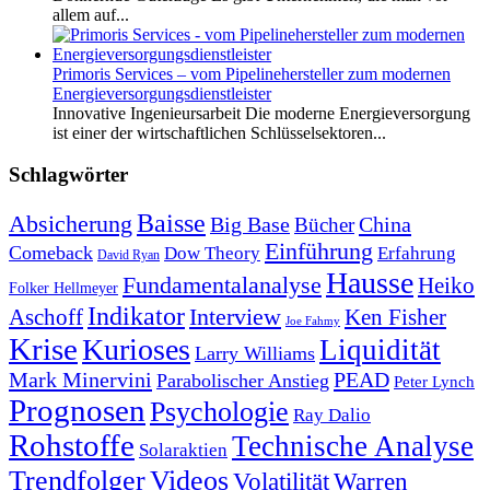
allem auf...
Primoris Services – vom Pipelinehersteller zum modernen
Energieversorgungsdienstleister
Innovative Ingenieursarbeit Die moderne Energieversorgung
ist einer der wirtschaftlichen Schlüsselsektoren...
Schlagwörter
Baisse
Absicherung
Big Base
China
Bücher
Einführung
Comeback
Dow Theory
Erfahrung
David Ryan
Hausse
Fundamentalanalyse
Heiko
Folker Hellmeyer
Indikator
Interview
Ken Fisher
Aschoff
Joe Fahmy
Krise
Kurioses
Liquidität
Larry Williams
Mark Minervini
PEAD
Parabolischer Anstieg
Peter Lynch
Prognosen
Psychologie
Ray Dalio
Rohstoffe
Technische Analyse
Solaraktien
Trendfolger
Videos
Volatilität
Warren