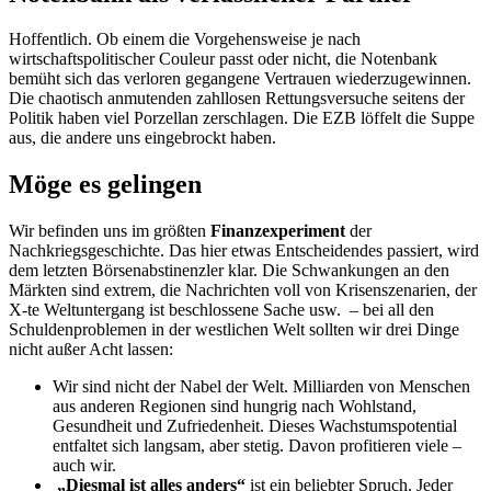
Hoffentlich. Ob einem die Vorgehensweise je nach
wirtschaftspolitischer Couleur passt oder nicht, die Notenbank
bemüht sich das verloren gegangene Vertrauen wiederzugewinnen.
Die chaotisch anmutenden zahllosen Rettungsversuche seitens der
Politik haben viel Porzellan zerschlagen. Die EZB löffelt die Suppe
aus, die andere uns eingebrockt haben.
Möge es gelingen
Wir befinden uns im größten
Finanzexperiment
der
Nachkriegsgeschichte. Das hier etwas Entscheidendes passiert, wird
dem letzten Börsenabstinenzler klar. Die Schwankungen an den
Märkten sind extrem, die Nachrichten voll von Krisenszenarien, der
X-te Weltuntergang ist beschlossene Sache usw. – bei all den
Schuldenproblemen in der westlichen Welt sollten wir drei Dinge
nicht außer Acht lassen:
Wir sind nicht der Nabel der Welt. Milliarden von Menschen
aus anderen Regionen sind hungrig nach Wohlstand,
Gesundheit und Zufriedenheit. Dieses Wachstumspotential
entfaltet sich langsam, aber stetig. Davon profitieren viele –
auch wir.
„Diesmal ist alles anders“
ist ein beliebter Spruch. Jeder