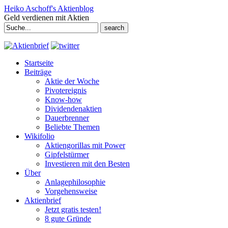
Heiko Aschoff's Aktienblog
Geld verdienen mit Aktien
Search
for:
Startseite
Beiträge
Aktie der Woche
Pivotereignis
Know-how
Dividendenaktien
Dauerbrenner
Beliebte Themen
Wikifolio
Aktiengorillas mit Power
Gipfelstürmer
Investieren mit den Besten
Über
Anlagephilosophie
Vorgehensweise
Aktienbrief
Jetzt gratis testen!
8 gute Gründe