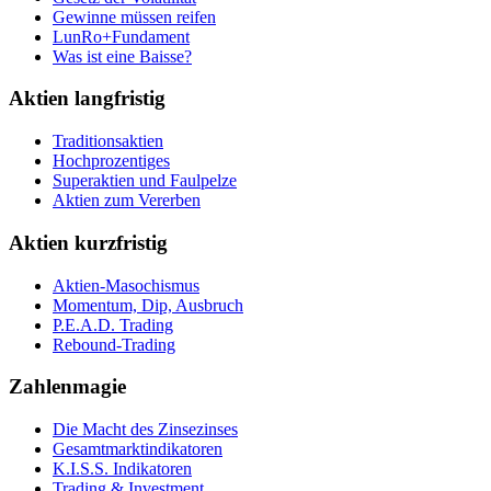
Gewinne müssen reifen
LunRo+Fundament
Was ist eine Baisse?
Aktien langfristig
Traditionsaktien
Hochprozentiges
Superaktien und Faulpelze
Aktien zum Vererben
Aktien kurzfristig
Aktien-Masochismus
Momentum, Dip, Ausbruch
P.E.A.D. Trading
Rebound-Trading
Zahlenmagie
Die Macht des Zinsezinses
Gesamtmarktindikatoren
K.I.S.S. Indikatoren
Trading & Investment