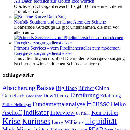
Als Daten plötzlich zur großen Idee wurden
Oracle, ein KI-Gigant erwacht Es gibt Unternehmen, deren
Produkte man...
Norfolk Southern und der lange Atem der Schiene
Donnernde Güterzüge Es gibt Unternehmen, die man vor
allem auf...
Primoris Services – vom Pipelinehersteller zum modernen
Energieversorgungsdienstleister
Innovative Ingenieursarbeit Die moderne Energieversorgung
ist einer der wirtschaftlichen Schlüsselsektoren...
Schlagwörter
Baisse
Absicherung
Big Base
China
Bücher
Einführung
Comeback
Dow Theory
Erfahrung
David Ryan
Hausse
Fundamentalanalyse
Heiko
Folker Hellmeyer
Indikator
Interview
Ken Fisher
Aschoff
Joe Fahmy
Krise
Kurioses
Liquidität
Larry Williams
Mark Minervini
PEAD
Parabolischer Anstieg
Peter Lynch