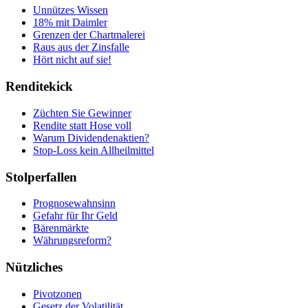
Unnützes Wissen
18% mit Daimler
Grenzen der Chartmalerei
Raus aus der Zinsfalle
Hört nicht auf sie!
Renditekick
Züchten Sie Gewinner
Rendite statt Hose voll
Warum Dividendenaktien?
Stop-Loss kein Allheilmittel
Stolperfallen
Prognosewahnsinn
Gefahr für Ihr Geld
Bärenmärkte
Währungsreform?
Nützliches
Pivotzonen
Gesetz der Volatilität