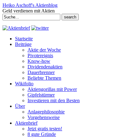
Heiko Aschoff's Aktienblog
Geld verdienen mit Aktien
Search
for:
Startseite
Beiträge
Aktie der Woche
Pivotereignis
Know-how
Dividendenaktien
Dauerbrenner
Beliebte Themen
Wikifolio
Aktiengorillas mit Power
Gipfelstürmer
Investieren mit den Besten
Über
Anlagephilosophie
Vorgehensweise
Aktienbrief
Jetzt gratis testen!
8 gute Gründe