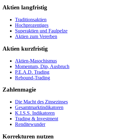
Aktien langfristig
Traditionsaktien
Hochprozentiges
Superaktien und Faulpelze
Aktien zum Vererben
Aktien kurzfristig
Aktien-Masochismus
Momentum, Dip, Ausbruch
P.E.A.D. Trading
Rebound-Trading
Zahlenmagie
Die Macht des Zinsezinses
Gesamtmarktindikatoren
K.I.S.S. Indikatoren
Trading & Investment
Renditewunder
Korrekturen nutzen