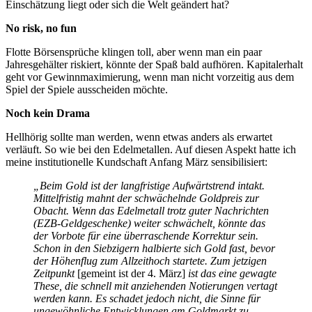
Einschätzung liegt oder sich die Welt geändert hat?
No risk, no fun
Flotte Börsensprüche klingen toll, aber wenn man ein paar
Jahresgehälter riskiert, könnte der Spaß bald aufhören. Kapitalerhalt
geht vor Gewinnmaximierung, wenn man nicht vorzeitig aus dem
Spiel der Spiele ausscheiden möchte.
Noch kein Drama
Hellhörig sollte man werden, wenn etwas anders als erwartet
verläuft. So wie bei den Edelmetallen. Auf diesen Aspekt hatte ich
meine institutionelle Kundschaft Anfang März sensibilisiert:
„Beim Gold ist der langfristige Aufwärtstrend intakt.
Mittelfristig mahnt der schwächelnde Goldpreis zur
Obacht. Wenn das Edelmetall trotz guter Nachrichten
(EZB-Geldgeschenke) weiter schwächelt, könnte das
der Vorbote für eine überraschende Korrektur sein.
Schon in den Siebzigern halbierte sich Gold fast, bevor
der Höhenflug zum Allzeithoch startete. Zum jetzigen
Zeitpunkt
[gemeint ist der 4. März]
ist das eine gewagte
These, die schnell mit anziehenden Notierungen vertagt
werden kann. Es schadet jedoch nicht, die Sinne für
ungewöhnliche Entwicklungen am Goldmarkt zu