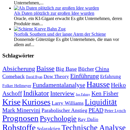
Unternehmen,...
Als Daten plötzlich zur großen Idee wurden
Oracle, ein KI-Gigant erwacht Es gibt Unternehmen, deren
Produkte man...
Norfolk Southern und der lange Atem der Schiene
Donnernde Güterzüge Es gibt Unternehmen, die man vor
allem auf...
Schlagwörter
Baisse
Absicherung
Big Base
China
Bücher
Einführung
Comeback
Dow Theory
Erfahrung
David Ryan
Hausse
Fundamentalanalyse
Heiko
Folker Hellmeyer
Indikator
Interview
Ken Fisher
Aschoff
Joe Fahmy
Krise
Kurioses
Liquidität
Larry Williams
Mark Minervini
PEAD
Parabolischer Anstieg
Peter Lynch
Prognosen
Psychologie
Ray Dalio
Rohstoffe
Technische Analyse
Solaraktien