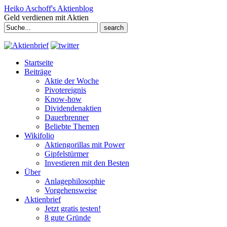
Heiko Aschoff's Aktienblog
Geld verdienen mit Aktien
Search
for:
Startseite
Beiträge
Aktie der Woche
Pivotereignis
Know-how
Dividendenaktien
Dauerbrenner
Beliebte Themen
Wikifolio
Aktiengorillas mit Power
Gipfelstürmer
Investieren mit den Besten
Über
Anlagephilosophie
Vorgehensweise
Aktienbrief
Jetzt gratis testen!
8 gute Gründe