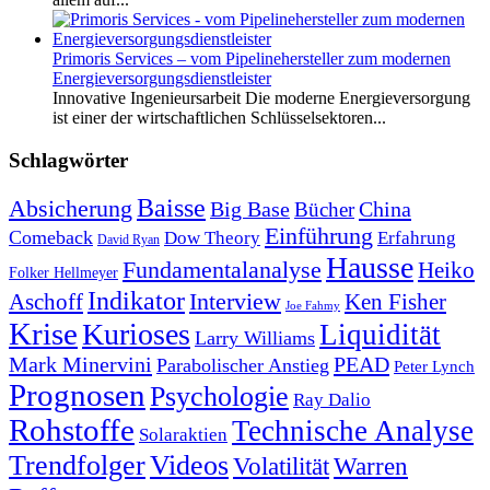
Primoris Services – vom Pipelinehersteller zum modernen
Energieversorgungsdienstleister
Innovative Ingenieursarbeit Die moderne Energieversorgung
ist einer der wirtschaftlichen Schlüsselsektoren...
Schlagwörter
Baisse
Absicherung
Big Base
China
Bücher
Einführung
Comeback
Dow Theory
Erfahrung
David Ryan
Hausse
Fundamentalanalyse
Heiko
Folker Hellmeyer
Indikator
Interview
Ken Fisher
Aschoff
Joe Fahmy
Krise
Kurioses
Liquidität
Larry Williams
Mark Minervini
PEAD
Parabolischer Anstieg
Peter Lynch
Prognosen
Psychologie
Ray Dalio
Rohstoffe
Technische Analyse
Solaraktien
Trendfolger
Videos
Volatilität
Warren