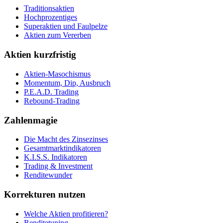
Traditionsaktien
Hochprozentiges
Superaktien und Faulpelze
Aktien zum Vererben
Aktien kurzfristig
Aktien-Masochismus
Momentum, Dip, Ausbruch
P.E.A.D. Trading
Rebound-Trading
Zahlenmagie
Die Macht des Zinsezinses
Gesamtmarktindikatoren
K.I.S.S. Indikatoren
Trading & Investment
Renditewunder
Korrekturen nutzen
Welche Aktien profitieren?
Renditetuning