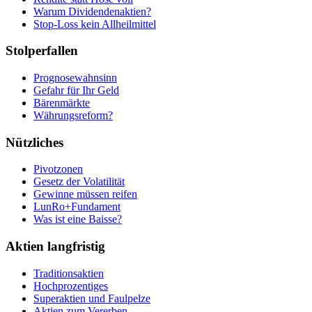
Warum Dividendenaktien?
Stop-Loss kein Allheilmittel
Stolperfallen
Prognosewahnsinn
Gefahr für Ihr Geld
Bärenmärkte
Währungsreform?
Nützliches
Pivotzonen
Gesetz der Volatilität
Gewinne müssen reifen
LunRo+Fundament
Was ist eine Baisse?
Aktien langfristig
Traditionsaktien
Hochprozentiges
Superaktien und Faulpelze
Aktien zum Vererben