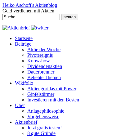
Heiko Aschoff's Aktienblog
Geld verdienen mit Aktien
Search
for:
Startseite
Beiträge
Aktie der Woche
Pivotereignis
Know-how
Dividendenaktien
Dauerbrenner
Beliebte Themen
Wikifolio
Aktiengorillas mit Power
Gipfelstürmer
Investieren mit den Besten
Über
Anlagephilosophie
Vorgehensweise
Aktienbrief
Jetzt gratis testen!
8 gute Gründe