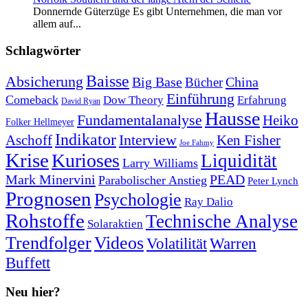
Donnernde Güterzüge Es gibt Unternehmen, die man vor
allem auf...
Schlagwörter
Baisse
Absicherung
Big Base
China
Bücher
Einführung
Comeback
Dow Theory
Erfahrung
David Ryan
Hausse
Fundamentalanalyse
Heiko
Folker Hellmeyer
Indikator
Interview
Ken Fisher
Aschoff
Joe Fahmy
Krise
Kurioses
Liquidität
Larry Williams
Mark Minervini
PEAD
Parabolischer Anstieg
Peter Lynch
Prognosen
Psychologie
Ray Dalio
Rohstoffe
Technische Analyse
Solaraktien
Trendfolger
Videos
Volatilität
Warren
Buffett
Neu hier?