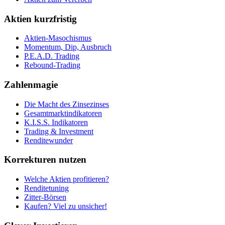
Aktien kurzfristig
Aktien-Masochismus
Momentum, Dip, Ausbruch
P.E.A.D. Trading
Rebound-Trading
Zahlenmagie
Die Macht des Zinsezinses
Gesamtmarktindikatoren
K.I.S.S. Indikatoren
Trading & Investment
Renditewunder
Korrekturen nutzen
Welche Aktien profitieren?
Renditetuning
Zitter-Börsen
Kaufen? Viel zu unsicher!