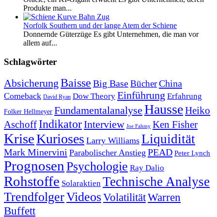
Produkte man...
Norfolk Southern und der lange Atem der Schiene
Donnernde Güterzüge Es gibt Unternehmen, die man vor
allem auf...
Schlagwörter
Baisse
Absicherung
Big Base
China
Bücher
Einführung
Comeback
Dow Theory
Erfahrung
David Ryan
Hausse
Fundamentalanalyse
Heiko
Folker Hellmeyer
Indikator
Interview
Ken Fisher
Aschoff
Joe Fahmy
Krise
Kurioses
Liquidität
Larry Williams
Mark Minervini
PEAD
Parabolischer Anstieg
Peter Lynch
Prognosen
Psychologie
Ray Dalio
Rohstoffe
Technische Analyse
Solaraktien
Trendfolger
Videos
Volatilität
Warren
Buffett