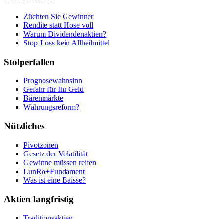
Züchten Sie Gewinner
Rendite statt Hose voll
Warum Dividendenaktien?
Stop-Loss kein Allheilmittel
Stolperfallen
Prognosewahnsinn
Gefahr für Ihr Geld
Bärenmärkte
Währungsreform?
Nützliches
Pivotzonen
Gesetz der Volatilität
Gewinne müssen reifen
LunRo+Fundament
Was ist eine Baisse?
Aktien langfristig
Traditionsaktien