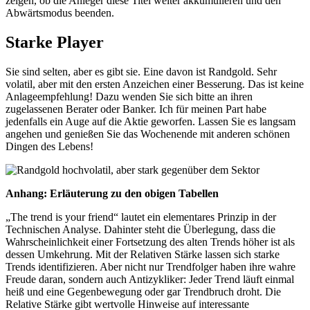
zeigen, ob die Anleger diese Titel weiter akkumulieren und den
Abwärtsmodus beenden.
Starke Player
Sie sind selten, aber es gibt sie. Eine davon ist Randgold. Sehr
volatil, aber mit den ersten Anzeichen einer Besserung. Das ist keine
Anlageempfehlung! Dazu wenden Sie sich bitte an ihren
zugelassenen Berater oder Banker. Ich für meinen Part habe
jedenfalls ein Auge auf die Aktie geworfen. Lassen Sie es langsam
angehen und genießen Sie das Wochenende mit anderen schönen
Dingen des Lebens!
Anhang: Erläuterung zu den obigen Tabellen
„The trend is your friend“ lautet ein elementares Prinzip in der
Technischen Analyse. Dahinter steht die Überlegung, dass die
Wahrscheinlichkeit einer Fortsetzung des alten Trends höher ist als
dessen Umkehrung. Mit der Relativen Stärke lassen sich starke
Trends identifizieren. Aber nicht nur Trendfolger haben ihre wahre
Freude daran, sondern auch Antizykliker: Jeder Trend läuft einmal
heiß und eine Gegenbewegung oder gar Trendbruch droht. Die
Relative Stärke gibt wertvolle Hinweise auf interessante