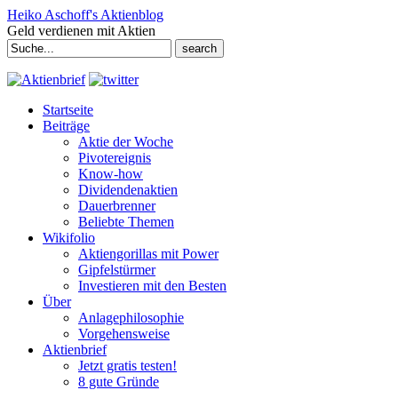
Heiko Aschoff's Aktienblog
Geld verdienen mit Aktien
Search
for:
Startseite
Beiträge
Aktie der Woche
Pivotereignis
Know-how
Dividendenaktien
Dauerbrenner
Beliebte Themen
Wikifolio
Aktiengorillas mit Power
Gipfelstürmer
Investieren mit den Besten
Über
Anlagephilosophie
Vorgehensweise
Aktienbrief
Jetzt gratis testen!
8 gute Gründe