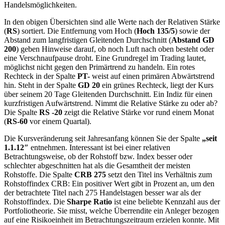
Handelsmöglichkeiten.
In den obigen Übersichten sind alle Werte nach der Relativen Stärke
(
RS
) sortiert. Die Entfernung vom Hoch (
Hoch 135/5
) sowie der
Abstand zum langfristigen Gleitenden Durchschnitt (
Abstand GD
200
) geben Hinweise darauf, ob noch Luft nach oben besteht oder
eine Verschnaufpause droht. Eine Grundregel im Trading lautet,
möglichst nicht gegen den Primärtrend zu handeln. Ein rotes
Rechteck in der Spalte
PT-
weist auf einen primären Abwärtstrend
hin. Steht in der Spalte
GD 20
ein grünes Rechteck, liegt der Kurs
über seinem 20 Tage Gleitenden Durchschnitt. Ein Indiz für einen
kurzfristigen Aufwärtstrend. Nimmt die Relative Stärke zu oder ab?
Die Spalte
RS -20
zeigt die Relative Stärke vor rund einem Monat
(
RS-60
vor einem Quartal).
Die Kursveränderung seit Jahresanfang können Sie der Spalte
„seit
1.1.12″
entnehmen. Interessant ist bei einer relativen
Betrachtungsweise, ob der Rohstoff bzw. Index besser oder
schlechter abgeschnitten hat als die Gesamtheit der meisten
Rohstoffe. Die Spalte
CRB 275
setzt den Titel ins Verhältnis zum
Rohstoffindex CRB: Ein positiver Wert gibt in Prozent an, um den
der betrachtete Titel nach 275 Handelstagen besser war als der
Rohstoffindex. Die
Sharpe Ratio
ist eine beliebte Kennzahl aus der
Portfoliotheorie. Sie misst, welche Überrendite ein Anleger bezogen
auf eine Risikoeinheit im Betrachtungszeitraum erzielen konnte. Mit