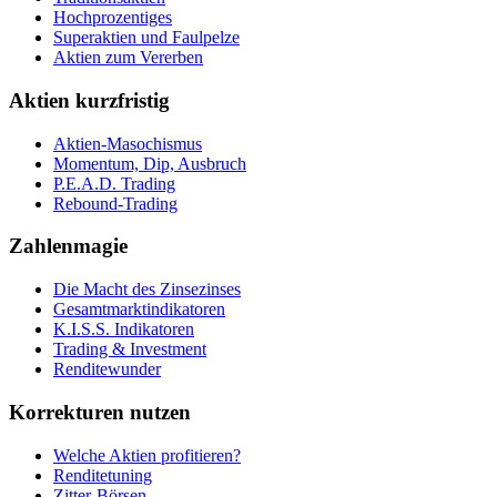
Hochprozentiges
Superaktien und Faulpelze
Aktien zum Vererben
Aktien kurzfristig
Aktien-Masochismus
Momentum, Dip, Ausbruch
P.E.A.D. Trading
Rebound-Trading
Zahlenmagie
Die Macht des Zinsezinses
Gesamtmarktindikatoren
K.I.S.S. Indikatoren
Trading & Investment
Renditewunder
Korrekturen nutzen
Welche Aktien profitieren?
Renditetuning
Zitter-Börsen