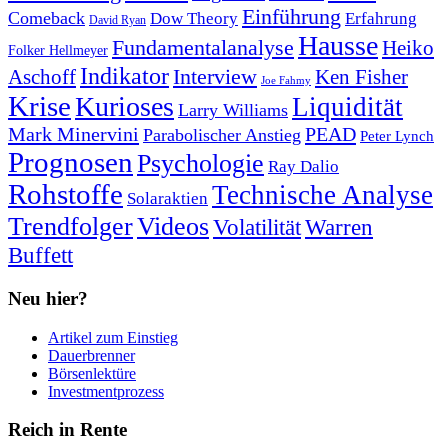
Einführung
Comeback
Dow Theory
Erfahrung
David Ryan
Hausse
Fundamentalanalyse
Heiko
Folker Hellmeyer
Indikator
Interview
Ken Fisher
Aschoff
Joe Fahmy
Krise
Kurioses
Liquidität
Larry Williams
Mark Minervini
PEAD
Parabolischer Anstieg
Peter Lynch
Prognosen
Psychologie
Ray Dalio
Rohstoffe
Technische Analyse
Solaraktien
Trendfolger
Videos
Volatilität
Warren
Buffett
Neu hier?
Artikel zum Einstieg
Dauerbrenner
Börsenlektüre
Investmentprozess
Reich in Rente