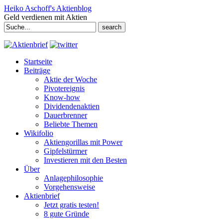
Heiko Aschoff's Aktienblog
Geld verdienen mit Aktien
Search
for:
Startseite
Beiträge
Aktie der Woche
Pivotereignis
Know-how
Dividendenaktien
Dauerbrenner
Beliebte Themen
Wikifolio
Aktiengorillas mit Power
Gipfelstürmer
Investieren mit den Besten
Über
Anlagephilosophie
Vorgehensweise
Aktienbrief
Jetzt gratis testen!
8 gute Gründe