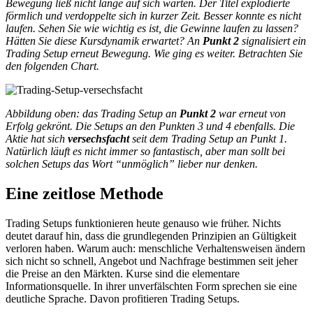
Bewegung ließ nicht lange auf sich warten. Der Titel explodierte
förmlich und verdoppelte sich in kurzer Zeit. Besser konnte es nicht
laufen. Sehen Sie wie wichtig es ist, die Gewinne laufen zu lassen?
Hätten Sie diese Kursdynamik erwartet? An
Punkt 2
signalisiert ein
Trading Setup erneut Bewegung. Wie ging es weiter. Betrachten Sie
den folgenden Chart.
Abbildung oben: das Trading Setup an
Punkt 2
war erneut von
Erfolg gekrönt. Die Setups an den Punkten 3 und 4 ebenfalls. Die
Aktie hat sich
versechsfacht
seit dem Trading Setup an Punkt 1.
Natürlich läuft es nicht immer so fantastisch, aber man sollt bei
solchen Setups das Wort “unmöglich” lieber nur denken.
Eine zeitlose Methode
Trading Setups funktionieren heute genauso wie früher. Nichts
deutet darauf hin, dass die grundlegenden Prinzipien an Gültigkeit
verloren haben. Warum auch: menschliche Verhaltensweisen ändern
sich nicht so schnell, Angebot und Nachfrage bestimmen seit jeher
die Preise an den Märkten. Kurse sind die elementare
Informationsquelle. In ihrer unverfälschten Form sprechen sie eine
deutliche Sprache. Davon profitieren Trading Setups.