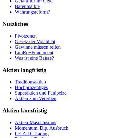
Gefahr für Ihr Geld
Bärenmärkte
Währungsreform?
Nützliches
Pivotzonen
Gesetz der Volatilität
Gewinne müssen reifen
LunRo+Fundament
Was ist eine Baisse?
Aktien langfristig
Traditionsaktien
Hochprozentiges
Superaktien und Faulpelze
Aktien zum Vererben
Aktien kurzfristig
Aktien-Masochismus
Momentum, Dip, Ausbruch
P.E.A.D. Trading