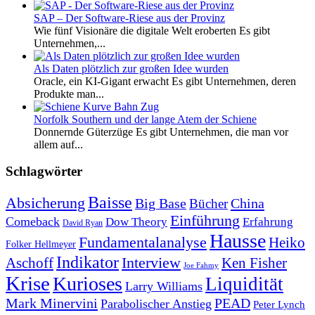
SAP – Der Software-Riese aus der Provinz
Wie fünf Visionäre die digitale Welt eroberten Es gibt
Unternehmen,...
Als Daten plötzlich zur großen Idee wurden
Oracle, ein KI-Gigant erwacht Es gibt Unternehmen, deren
Produkte man...
Norfolk Southern und der lange Atem der Schiene
Donnernde Güterzüge Es gibt Unternehmen, die man vor
allem auf...
Schlagwörter
Baisse
Absicherung
Big Base
China
Bücher
Einführung
Comeback
Dow Theory
Erfahrung
David Ryan
Hausse
Fundamentalanalyse
Heiko
Folker Hellmeyer
Indikator
Interview
Ken Fisher
Aschoff
Joe Fahmy
Krise
Kurioses
Liquidität
Larry Williams
Mark Minervini
PEAD
Parabolischer Anstieg
Peter Lynch