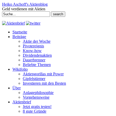
Heiko Aschoff's Aktienblog
Geld verdienen mit Aktien
Search
for:
Startseite
Beiträge
Aktie der Woche
Pivotereignis
Know-how
Dividendenaktien
Dauerbrenner
Beliebte Themen
Wikifolio
Aktiengorillas mit Power
Gipfelstürmer
Investieren mit den Besten
Über
Anlagephilosophie
Vorgehensweise
Aktienbrief
Jetzt gratis testen!
8 gute Gründe