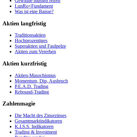
Gewinne müssen reifen
LunRo+Fundament
Was ist eine Baisse?
Aktien langfristig
Traditionsaktien
Hochprozentiges
Superaktien und Faulpelze
Aktien zum Vererben
Aktien kurzfristig
Aktien-Masochismus
Momentum, Dip, Ausbruch
P.E.A.D. Trading
Rebound-Trading
Zahlenmagie
Die Macht des Zinsezinses
Gesamtmarktindikatoren
K.I.S.S. Indikatoren
Trading & Investment