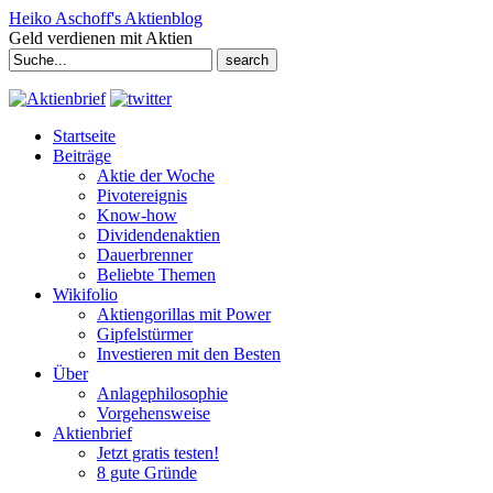
Heiko Aschoff's Aktienblog
Geld verdienen mit Aktien
Search
for:
Startseite
Beiträge
Aktie der Woche
Pivotereignis
Know-how
Dividendenaktien
Dauerbrenner
Beliebte Themen
Wikifolio
Aktiengorillas mit Power
Gipfelstürmer
Investieren mit den Besten
Über
Anlagephilosophie
Vorgehensweise
Aktienbrief
Jetzt gratis testen!
8 gute Gründe