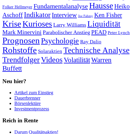
Hausse
Fundamentalanalyse
Heiko
Folker Hellmeyer
Indikator
Interview
Ken Fisher
Aschoff
Joe Fahmy
Krise
Kurioses
Liquidität
Larry Williams
Mark Minervini
PEAD
Parabolischer Anstieg
Peter Lynch
Prognosen
Psychologie
Ray Dalio
Rohstoffe
Technische Analyse
Solaraktien
Trendfolger
Videos
Volatilität
Warren
Buffett
Neu hier?
Artikel zum Einstieg
Dauerbrenner
Börsenlektüre
Investmentprozess
Reich in Rente
Darum Qualitätsaktien!