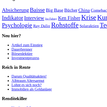
Baisse
Absicherung
Big Base
China
Bücher
Comebac
Krise
Kur
Indikator
Interview
Ken Fisher
Joe Fahmy
Rohstoffe
Psychologie
Te
Ray Dalio
Solaraktien
Neu hier?
Artikel zum Einstieg
Dauerbrenner
Börsenlektüre
Investmentprozess
Reich in Rente
Darum Qualitätsaktien!
Albtraum Altersarmut
Lohnt es sich noch?
Immobilien als Geldanlage
Renditekiller