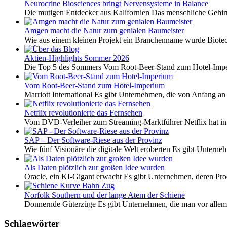
Neurocrine Biosciences bringt Nervensysteme in Balance
Die mutigen Entdecker aus Kalifornien Das menschliche Gehirn 
Amgen macht die Natur zum genialen Baumeister
Wie aus einem kleinen Projekt ein Branchenname wurde Biotech
Aktien-Highlights Sommer 2026
Die Top 5 des Sommers Vom Root-Beer-Stand zum Hotel-Imper
Vom Root-Beer-Stand zum Hotel-Imperium
Marriott International Es gibt Unternehmen, die von Anfang an 
Netflix revolutionierte das Fernsehen
Vom DVD-Verleiher zum Streaming-Marktführer Netflix hat i
SAP – Der Software-Riese aus der Provinz
Wie fünf Visionäre die digitale Welt eroberten Es gibt Unterneh
Als Daten plötzlich zur großen Idee wurden
Oracle, ein KI-Gigant erwacht Es gibt Unternehmen, deren Pro
Norfolk Southern und der lange Atem der Schiene
Donnernde Güterzüge Es gibt Unternehmen, die man vor allem 
Schlagwörter