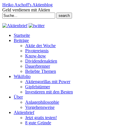
Heiko Aschoff's Aktienblog
Geld verdienen mit Aktien
Search
for:
Startseite
Beiträge
Aktie der Woche
Pivotereignis
Know-how
Dividendenaktien
Dauerbrenner
Beliebte Themen
Wikifolio
Aktiengorillas mit Power
Gipfelstürmer
Investieren mit den Besten
Über
Anlagephilosophie
Vorgehensweise
Aktienbrief
Jetzt gratis testen!
8 gute Gründe