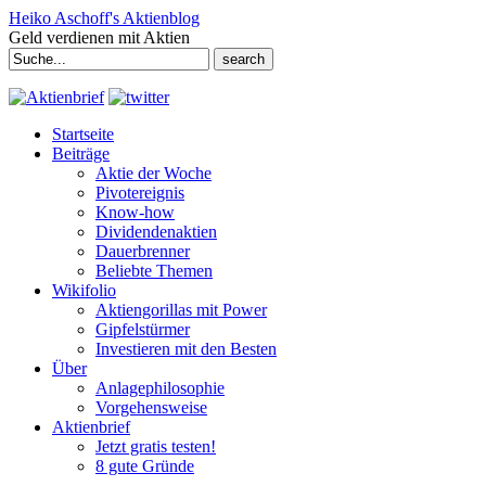
Heiko Aschoff's Aktienblog
Geld verdienen mit Aktien
Search
for:
Startseite
Beiträge
Aktie der Woche
Pivotereignis
Know-how
Dividendenaktien
Dauerbrenner
Beliebte Themen
Wikifolio
Aktiengorillas mit Power
Gipfelstürmer
Investieren mit den Besten
Über
Anlagephilosophie
Vorgehensweise
Aktienbrief
Jetzt gratis testen!
8 gute Gründe