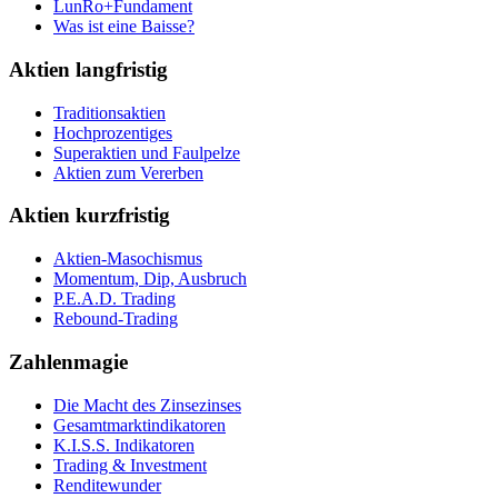
LunRo+Fundament
Was ist eine Baisse?
Aktien langfristig
Traditionsaktien
Hochprozentiges
Superaktien und Faulpelze
Aktien zum Vererben
Aktien kurzfristig
Aktien-Masochismus
Momentum, Dip, Ausbruch
P.E.A.D. Trading
Rebound-Trading
Zahlenmagie
Die Macht des Zinsezinses
Gesamtmarktindikatoren
K.I.S.S. Indikatoren
Trading & Investment
Renditewunder