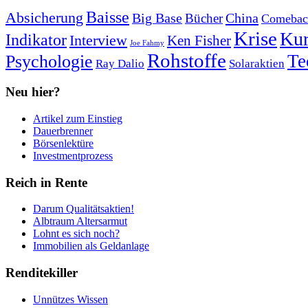
Baisse
Absicherung
Big Base
China
Bücher
Comebac
Krise
Kur
Indikator
Interview
Ken Fisher
Joe Fahmy
Rohstoffe
Psychologie
Te
Ray Dalio
Solaraktien
Neu hier?
Artikel zum Einstieg
Dauerbrenner
Börsenlektüre
Investmentprozess
Reich in Rente
Darum Qualitätsaktien!
Albtraum Altersarmut
Lohnt es sich noch?
Immobilien als Geldanlage
Renditekiller
Unnützes Wissen