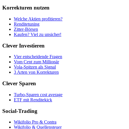
Korrekturen nutzen
Welche Aktien profitieren?
Renditetuning
Zitter-Börsen
Kaufen? Viel zu unsicher!
Clever Investieren
Vier entscheidende Fragen
Vom Cent zum Millionär
Vola-Spitzen als Signal
3 Arten von Korrekturen
Clever Sparen
Turbo-Sparen cost average
ETF mit Renditekick
Social-Trading
Wikifolio Pro & Contra
Wikifolio & Quellensteuer