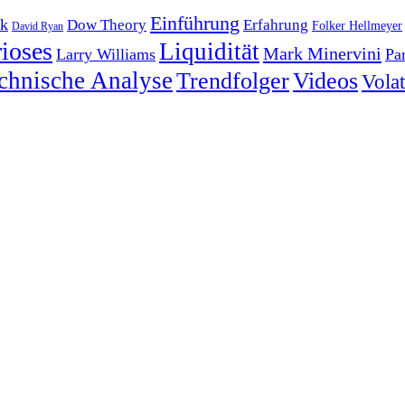
Einführung
k
Dow Theory
Erfahrung
Folker Hellmeyer
David Ryan
ioses
Liquidität
Mark Minervini
Larry Williams
Pa
chnische Analyse
Trendfolger
Videos
Volati