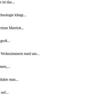
ist das...
nologie klingt...
ium Marriott...
groß...
n Wohnzimmern rund um...
men,...
dukte man...
auf...