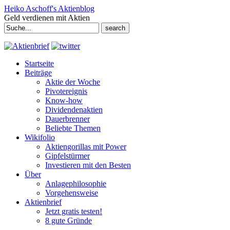
Heiko Aschoff's Aktienblog
Geld verdienen mit Aktien
Search
for:
Startseite
Beiträge
Aktie der Woche
Pivotereignis
Know-how
Dividendenaktien
Dauerbrenner
Beliebte Themen
Wikifolio
Aktiengorillas mit Power
Gipfelstürmer
Investieren mit den Besten
Über
Anlagephilosophie
Vorgehensweise
Aktienbrief
Jetzt gratis testen!
8 gute Gründe