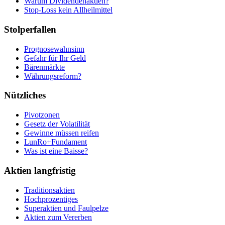
Warum Dividendenaktien?
Stop-Loss kein Allheilmittel
Stolperfallen
Prognosewahnsinn
Gefahr für Ihr Geld
Bärenmärkte
Währungsreform?
Nützliches
Pivotzonen
Gesetz der Volatilität
Gewinne müssen reifen
LunRo+Fundament
Was ist eine Baisse?
Aktien langfristig
Traditionsaktien
Hochprozentiges
Superaktien und Faulpelze
Aktien zum Vererben