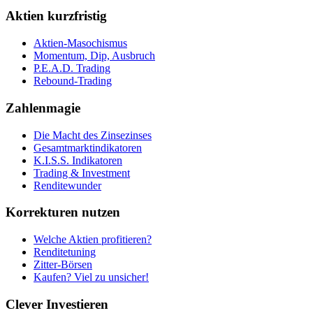
Aktien kurzfristig
Aktien-Masochismus
Momentum, Dip, Ausbruch
P.E.A.D. Trading
Rebound-Trading
Zahlenmagie
Die Macht des Zinsezinses
Gesamtmarktindikatoren
K.I.S.S. Indikatoren
Trading & Investment
Renditewunder
Korrekturen nutzen
Welche Aktien profitieren?
Renditetuning
Zitter-Börsen
Kaufen? Viel zu unsicher!
Clever Investieren