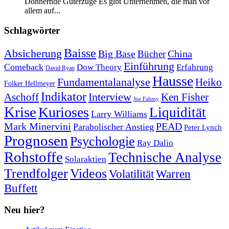
Donnernde Güterzüge Es gibt Unternehmen, die man vor
allem auf...
Schlagwörter
Baisse
Absicherung
Big Base
China
Bücher
Einführung
Comeback
Dow Theory
Erfahrung
David Ryan
Hausse
Fundamentalanalyse
Heiko
Folker Hellmeyer
Indikator
Interview
Ken Fisher
Aschoff
Joe Fahmy
Krise
Kurioses
Liquidität
Larry Williams
Mark Minervini
PEAD
Parabolischer Anstieg
Peter Lynch
Prognosen
Psychologie
Ray Dalio
Rohstoffe
Technische Analyse
Solaraktien
Trendfolger
Videos
Volatilität
Warren
Buffett
Neu hier?