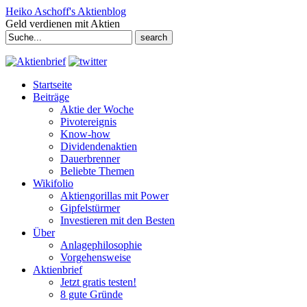
Heiko Aschoff's Aktienblog
Geld verdienen mit Aktien
Search
for:
Startseite
Beiträge
Aktie der Woche
Pivotereignis
Know-how
Dividendenaktien
Dauerbrenner
Beliebte Themen
Wikifolio
Aktiengorillas mit Power
Gipfelstürmer
Investieren mit den Besten
Über
Anlagephilosophie
Vorgehensweise
Aktienbrief
Jetzt gratis testen!
8 gute Gründe