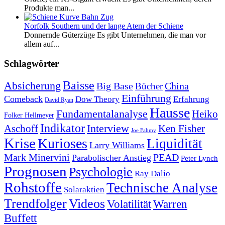
Produkte man...
Norfolk Southern und der lange Atem der Schiene
Donnernde Güterzüge Es gibt Unternehmen, die man vor
allem auf...
Schlagwörter
Baisse
Absicherung
Big Base
China
Bücher
Einführung
Comeback
Dow Theory
Erfahrung
David Ryan
Hausse
Fundamentalanalyse
Heiko
Folker Hellmeyer
Indikator
Interview
Ken Fisher
Aschoff
Joe Fahmy
Krise
Kurioses
Liquidität
Larry Williams
Mark Minervini
PEAD
Parabolischer Anstieg
Peter Lynch
Prognosen
Psychologie
Ray Dalio
Rohstoffe
Technische Analyse
Solaraktien
Trendfolger
Videos
Volatilität
Warren
Buffett