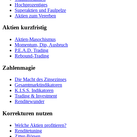
Hochprozentiges
Superaktien und Faulpelze
Aktien zum Vererben
Aktien kurzfristig
Aktien-Masochismus
Momentum, Dip, Ausbruch
P.E.A.D. Trading
Rebound-Trading
Zahlenmagie
Die Macht des Zinsezinses
Gesamtmarktindikatoren
K.I.S.S. Indikatoren
Trading & Investment
Renditewunder
Korrekturen nutzen
Welche Aktien profitieren?
Renditetuning
Zitter-Börsen