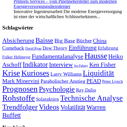
Primoris Services – vom Pipelinehersteller zum modernen
Energieversorgungsdienstleister
Innovative Ingenieursarbeit Die moderne Energieversorgung
ist einer der wirtschaftlichen Schlüsselsektoren...
Schlagwörter
Baisse
Absicherung
Big Base
China
Bücher
Einführung
Comeback
Dow Theory
Erfahrung
David Ryan
Hausse
Fundamentalanalyse
Heiko
Folker Hellmeyer
Indikator
Interview
Ken Fisher
Aschoff
Joe Fahmy
Krise
Kurioses
Liquidität
Larry Williams
Mark Minervini
PEAD
Parabolischer Anstieg
Peter Lynch
Prognosen
Psychologie
Ray Dalio
Rohstoffe
Technische Analyse
Solaraktien
Trendfolger
Videos
Volatilität
Warren
Buffett