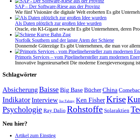
SAP – Der Software-Riese aus der Provinz
Wie fünf Visionäre die digitale Welt eroberten Es gibt Unterneh
Als Daten plötzlich zur großen Idee wurden
Oracle, ein KI-Gigant erwacht Es gibt Unternehmen, deren Pro
Norfolk Southern und der lange Atem der Schiene
Donnernde Güterzüge Es gibt Unternehmen, die man vor allem 
Primoris Services – vom Pipelinehersteller zum modernen Energ
Innovative Ingenieursarbeit Die moderne Energieversorgung ist e
Schlagwörter
Baisse
Absicherung
Big Base
China
Bücher
Comebac
Krise
Kur
Indikator
Interview
Ken Fisher
Joe Fahmy
Rohstoffe
Psychologie
Te
Ray Dalio
Solaraktien
Neu hier?
Artikel zum Einstieg