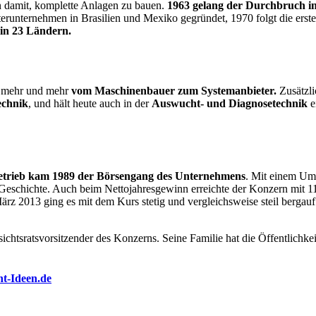
n damit, komplette Anlagen zu bauen.
1963 gelang der Durchbruch in
runternehmen in Brasilien und Mexiko gegründet, 1970 folgt die erste
 in 23 Ländern.
ch mehr und mehr
vom Maschinenbauer zum Systemanbieter.
Zusätzli
echnik
, und hält heute auch in der
Auswucht- und Diagnosetechnik
e
nbetrieb kam 1989 der Börsengang des Unternehmens
. Mit einem Ums
 Geschichte. Auch beim Nettojahresgewinn erreichte der Konzern mit 11
z 2013 ging es mit dem Kurs stetig und vergleichsweise steil bergauf. 
ichtsratsvorsitzender des Konzerns. Seine Familie hat die Öffentlichkei
nt-Ideen.de