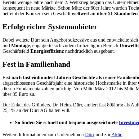
Bereits wenige Jahre nach dem 2. Weltkrieg begann das Unternehme
konsequent in neue Märkte. Schon Mitte der 60er Jahre wurden Tochte
betreibt der Konzern sein Geschäft
weltweit an über 51 Standorten
Erfolgreicher Systemanbieter
Dabei weitete Dürr sein Angebot sukzessive aus und entwickelte si
und
Montage
, engagierte sich zudem frühzeitig im Bereich
Umweltt
Geschäftsfeld
Energieeffizienz
nachdrücklich ausgebaut.
Fest in Familienhand
Erst
nach fast einhundert Jahren Geschichte als reiner Familie
abgeschlossenen Geschäftsjahr eine historische Höchstmarke in ihrer
diesen Fundamentalzahlen prächtig. Von Mitte März 2012 bis Mitte Mär
über 85 Euro zu.
Der Enkel des Gründers, Dr. Heinz Dürr, amtiert fast 80jährig als Aufs
25,1% an der Dürr AG halten will.
So finden Sie schnell und bequem ausgezeichnete
Investme
Weitere Informationen zum Unternehmen
Dürr
und zur
Aktie