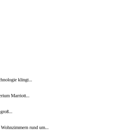
nologie klingt...
ium Marriott...
groß...
n Wohnzimmern rund um...