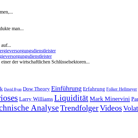
men,...
dukte man...
auf...
ieversorgungsdienstleister
iner der wirtschaftlichen Schlüsselsektoren...
Einführung
k
Dow Theory
Erfahrung
Folker Hellmeyer
David Ryan
ioses
Liquidität
Mark Minervini
Larry Williams
Pa
chnische Analyse
Trendfolger
Videos
Volati