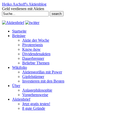
Heiko Aschoff's Aktienblog
Geld verdienen mit Aktien
Search
for:
Startseite
Beiträge
Aktie der Woche
Pivotereignis
Know-how
Dividendenaktien
Dauerbrenner
Beliebte Themen
Wikifolio
Aktiengorillas mit Power
Gipfelstürmer
Investieren mit den Besten
Über
Anlagephilosophie
Vorgehensweise
Aktienbrief
Jetzt gratis testen!
8 gute Gründe