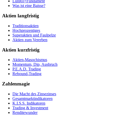
LunRo+Fundament
Was ist eine Baisse?
Aktien langfristig
Traditionsaktien
Hochprozentiges
Superaktien und Faulpelze
Aktien zum Vererben
Aktien kurzfristig
Aktien-Masochismus
Momentum, Dip, Ausbruch
P.E.A.D. Trading
Rebound-Trading
Zahlenmagie
Die Macht des Zinsezinses
Gesamtmarktindikatoren
K.I.S.S. Indikatoren
Trading & Investment
Renditewunder