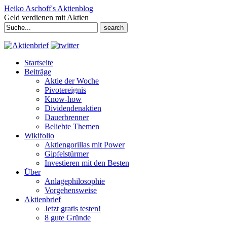
Heiko Aschoff's Aktienblog
Geld verdienen mit Aktien
Search
for:
Startseite
Beiträge
Aktie der Woche
Pivotereignis
Know-how
Dividendenaktien
Dauerbrenner
Beliebte Themen
Wikifolio
Aktiengorillas mit Power
Gipfelstürmer
Investieren mit den Besten
Über
Anlagephilosophie
Vorgehensweise
Aktienbrief
Jetzt gratis testen!
8 gute Gründe