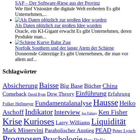
SAP – Der Software-Riese aus der Provinz
Wie fünf Visionäre die digitale Welt eroberten Es gibt
Unternehmen,...
Als Daten plötzlich zur großen Idee wurden
Oracle, ein KI-Gigant erwacht Es gibt Unternehmen, deren
Produkte man...
Norfolk Southern und der lange Atem der Schiene
Donnernde Güterzüge Es gibt Unternehmen, die man vor
allem auf...
Schlagwörter
Baisse
Absicherung
Big Base
China
Bücher
Einführung
Comeback
Dow Theory
Erfahrung
David Ryan
Hausse
Fundamentalanalyse
Heiko
Folker Hellmeyer
Indikator
Interview
Ken Fisher
Aschoff
Joe Fahmy
Krise
Kurioses
Liquidität
Larry Williams
Mark Minervini
PEAD
Parabolischer Anstieg
Peter Lynch
Prognosen
Psychologie