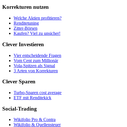
Korrekturen nutzen
Welche Aktien profitieren?
Renditetuning
Zitter-Börsen
Kaufen? Viel zu unsicher!
Clever Investieren
Vier entscheidende Fragen
Vom Cent zum Millionär
Vola-Spitzen als Signal
3 Arten von Korrekturen
Clever Sparen
Turbo-Sparen cost average
ETF mit Renditekick
Social-Trading
Wikifolio Pro & Contra
Wikifolio & Quellensteuer