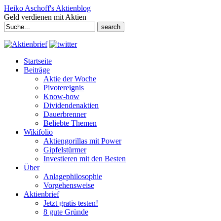
Heiko Aschoff's Aktienblog
Geld verdienen mit Aktien
Search
for:
Startseite
Beiträge
Aktie der Woche
Pivotereignis
Know-how
Dividendenaktien
Dauerbrenner
Beliebte Themen
Wikifolio
Aktiengorillas mit Power
Gipfelstürmer
Investieren mit den Besten
Über
Anlagephilosophie
Vorgehensweise
Aktienbrief
Jetzt gratis testen!
8 gute Gründe