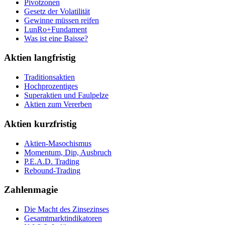
Pivotzonen
Gesetz der Volatilität
Gewinne müssen reifen
LunRo+Fundament
Was ist eine Baisse?
Aktien langfristig
Traditionsaktien
Hochprozentiges
Superaktien und Faulpelze
Aktien zum Vererben
Aktien kurzfristig
Aktien-Masochismus
Momentum, Dip, Ausbruch
P.E.A.D. Trading
Rebound-Trading
Zahlenmagie
Die Macht des Zinsezinses
Gesamtmarktindikatoren