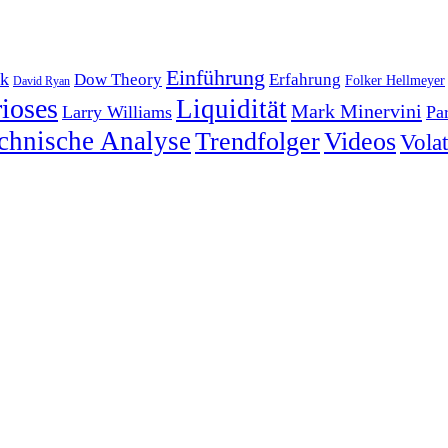
Einführung
k
Dow Theory
Erfahrung
Folker Hellmeyer
David Ryan
ioses
Liquidität
Mark Minervini
Larry Williams
Pa
chnische Analyse
Trendfolger
Videos
Volati