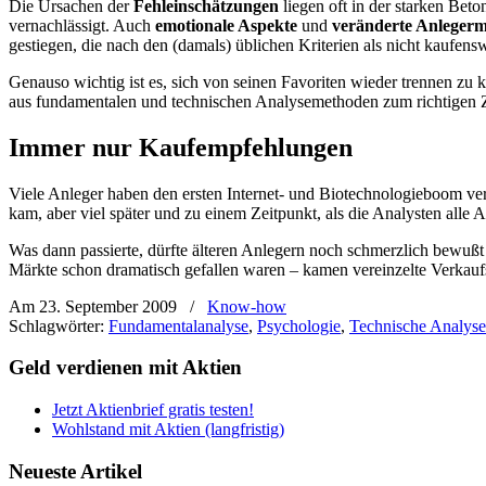
Die Ursachen der
Fehleinschätzungen
liegen oft in der starken Be
vernachlässigt. Auch
emotionale Aspekte
und
veränderte Anlegerm
gestiegen, die nach den (damals) üblichen Kriterien als nicht kaufens
Genauso wichtig ist es, sich von seinen Favoriten wieder trennen zu 
aus fundamentalen und technischen Analysemethoden zum richtigen 
Immer nur Kaufempfehlungen
Viele Anleger haben den ersten Internet- und Biotechnologieboom verp
kam, aber viel später und zu einem Zeitpunkt, als die Analysten all
Was dann passierte, dürfte älteren Anlegern noch schmerzlich bewuß
Märkte schon dramatisch gefallen waren – kamen vereinzelte Verkaufse
Am 23. September 2009
/
Know-how
Schlagwörter:
Fundamentalanalyse
,
Psychologie
,
Technische Analyse
Geld verdienen mit Aktien
Jetzt Aktienbrief gratis testen!
Wohlstand mit Aktien (langfristig)
Neueste Artikel