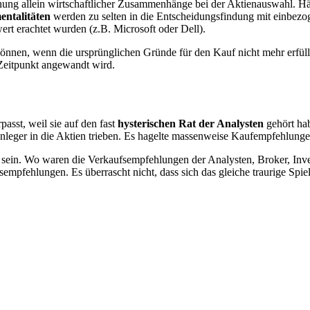
tonung allein wirtschaftlicher Zusammenhänge bei der Aktienauswahl. 
entalitäten
werden zu selten in die Entscheidungsfindung mit einbezo
wert erachtet wurden (z.B. Microsoft oder Dell).
können, wenn die ursprünglichen Gründe für den Kauf nicht mehr erfüll
Zeitpunkt angewandt wird.
asst, weil sie auf den fast
hysterischen Rat der Analysten
gehört ha
e Anleger in die Aktien trieben. Es hagelte massenweise Kaufempfehlun
t sein. Wo waren die Verkaufsempfehlungen der Analysten, Broker, In
mpfehlungen. Es überrascht nicht, dass sich das gleiche traurige Spiel