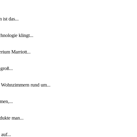
ist das...
nologie klingt...
ium Marriott...
groß...
n Wohnzimmern rund um...
men,...
dukte man...
auf...