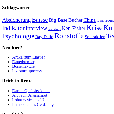
Schlagwörter
Baisse
Absicherung
Big Base
China
Bücher
Comebac
Krise
Kur
Indikator
Interview
Ken Fisher
Joe Fahmy
Rohstoffe
Psychologie
Te
Ray Dalio
Solaraktien
Neu hier?
Artikel zum Einstieg
Dauerbrenner
Börsenlektüre
Investmentprozess
Reich in Rente
Darum Qualitätsaktien!
Albtraum Altersarmut
Lohnt es sich noch?
Immobilien als Geldanlage