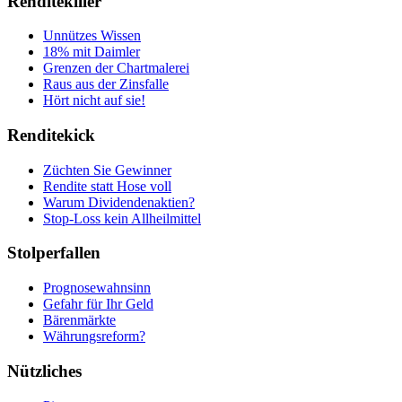
Renditekiller
Unnützes Wissen
18% mit Daimler
Grenzen der Chartmalerei
Raus aus der Zinsfalle
Hört nicht auf sie!
Renditekick
Züchten Sie Gewinner
Rendite statt Hose voll
Warum Dividendenaktien?
Stop-Loss kein Allheilmittel
Stolperfallen
Prognosewahnsinn
Gefahr für Ihr Geld
Bärenmärkte
Währungsreform?
Nützliches