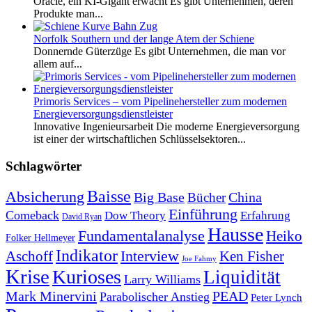
Oracle, ein KI-Gigant erwacht Es gibt Unternehmen, deren
Produkte man...
Norfolk Southern und der lange Atem der Schiene
Donnernde Güterzüge Es gibt Unternehmen, die man vor
allem auf...
Primoris Services – vom Pipelinehersteller zum modernen
Energieversorgungsdienstleister
Innovative Ingenieursarbeit Die moderne Energieversorgung
ist einer der wirtschaftlichen Schlüsselsektoren...
Schlagwörter
Baisse
Absicherung
Big Base
China
Bücher
Einführung
Comeback
Dow Theory
Erfahrung
David Ryan
Hausse
Fundamentalanalyse
Heiko
Folker Hellmeyer
Indikator
Interview
Ken Fisher
Aschoff
Joe Fahmy
Krise
Kurioses
Liquidität
Larry Williams
Mark Minervini
PEAD
Parabolischer Anstieg
Peter Lynch