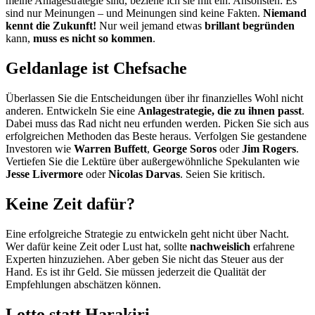
meine Anlagestrategie sind, beziehe ich sie mit ein. Ansonsten: Es
sind nur Meinungen – und Meinungen sind keine Fakten.
Niemand
kennt die Zukunft!
Nur weil jemand etwas
brillant begründen
kann,
muss es nicht so kommen
.
Geldanlage ist Chefsache
Überlassen Sie die Entscheidungen über ihr finanzielles Wohl nicht
anderen. Entwickeln Sie eine
Anlagestrategie, die zu ihnen passt
.
Dabei muss das Rad nicht neu erfunden werden. Picken Sie sich aus
erfolgreichen Methoden das Beste heraus. Verfolgen Sie gestandene
Investoren wie
Warren Buffett
,
George Soros
oder
Jim Rogers
.
Vertiefen Sie die Lektüre über außergewöhnliche Spekulanten wie
Jesse Livermore
oder
Nicolas Darvas
. Seien Sie kritisch.
Keine Zeit dafür?
Eine erfolgreiche Strategie zu entwickeln geht nicht über Nacht.
Wer dafür keine Zeit oder Lust hat, sollte
nachweislich
erfahrene
Experten hinzuziehen. Aber geben Sie nicht das Steuer aus der
Hand. Es ist ihr Geld. Sie müssen jederzeit die Qualität der
Empfehlungen abschätzen können.
Lotto statt Harakiri