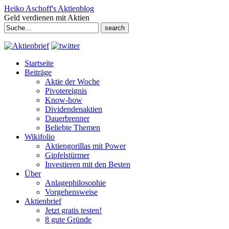
Heiko Aschoff's Aktienblog
Geld verdienen mit Aktien
Search
for:
Startseite
Beiträge
Aktie der Woche
Pivotereignis
Know-how
Dividendenaktien
Dauerbrenner
Beliebte Themen
Wikifolio
Aktiengorillas mit Power
Gipfelstürmer
Investieren mit den Besten
Über
Anlagephilosophie
Vorgehensweise
Aktienbrief
Jetzt gratis testen!
8 gute Gründe