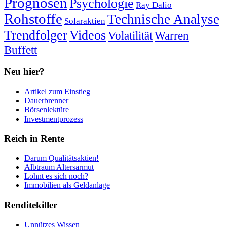
Prognosen
Psychologie
Ray Dalio
Rohstoffe
Technische Analyse
Solaraktien
Trendfolger
Videos
Volatilität
Warren
Buffett
Neu hier?
Artikel zum Einstieg
Dauerbrenner
Börsenlektüre
Investmentprozess
Reich in Rente
Darum Qualitätsaktien!
Albtraum Altersarmut
Lohnt es sich noch?
Immobilien als Geldanlage
Renditekiller
Unnützes Wissen