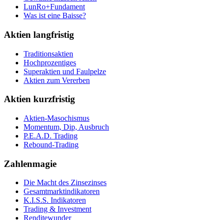
LunRo+Fundament
Was ist eine Baisse?
Aktien langfristig
Traditionsaktien
Hochprozentiges
Superaktien und Faulpelze
Aktien zum Vererben
Aktien kurzfristig
Aktien-Masochismus
Momentum, Dip, Ausbruch
P.E.A.D. Trading
Rebound-Trading
Zahlenmagie
Die Macht des Zinsezinses
Gesamtmarktindikatoren
K.I.S.S. Indikatoren
Trading & Investment
Renditewunder