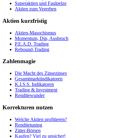
Superaktien und Faulpelze
Aktien zum Vererben
Aktien kurzfristig
Aktien-Masochismus
Momentum, Dip, Ausbruch
P.E.A.D. Trading
Rebound-Trading
Zahlenmagie
Die Macht des Zinsezinses
Gesamtmarktindikatoren
K.I.S.S. Indikatoren
Trading & Investment
Renditewunder
Korrekturen nutzen
Welche Aktien profitieren?
Renditetuning
Zitter-Börsen
Kaufen? Viel zu unsicher!