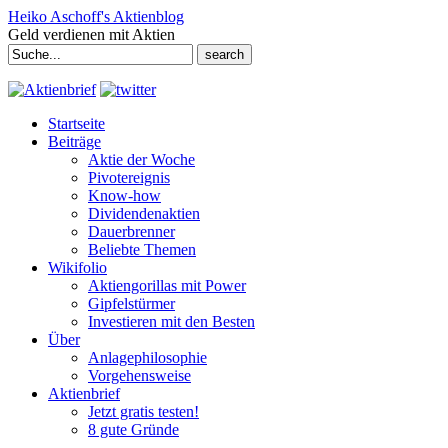
Heiko Aschoff's Aktienblog
Geld verdienen mit Aktien
Search
for:
Startseite
Beiträge
Aktie der Woche
Pivotereignis
Know-how
Dividendenaktien
Dauerbrenner
Beliebte Themen
Wikifolio
Aktiengorillas mit Power
Gipfelstürmer
Investieren mit den Besten
Über
Anlagephilosophie
Vorgehensweise
Aktienbrief
Jetzt gratis testen!
8 gute Gründe