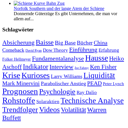
Norfolk Southern und der lange Atem der Schiene
Donnernde Güterzüge Es gibt Unternehmen, die man vor
allem auf...
Schlagwörter
Baisse
Absicherung
Big Base
China
Bücher
Einführung
Comeback
Dow Theory
Erfahrung
David Ryan
Hausse
Fundamentalanalyse
Heiko
Folker Hellmeyer
Indikator
Interview
Ken Fisher
Aschoff
Joe Fahmy
Krise
Kurioses
Liquidität
Larry Williams
Mark Minervini
PEAD
Parabolischer Anstieg
Peter Lynch
Prognosen
Psychologie
Ray Dalio
Rohstoffe
Technische Analyse
Solaraktien
Trendfolger
Videos
Volatilität
Warren
Buffett