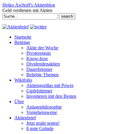
Heiko Aschoff's Aktienblog
Geld verdienen mit Aktien
Search
for:
Startseite
Beiträge
Aktie der Woche
Pivotereignis
Know-how
Dividendenaktien
Dauerbrenner
Beliebte Themen
Wikifolio
Aktiengorillas mit Power
Gipfelstürmer
Investieren mit den Besten
Über
Anlagephilosophie
Vorgehensweise
Aktienbrief
Jetzt gratis testen!
8 gute Gründe