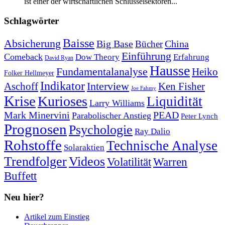
ist einer der wirtschaftlichen Schlüsselsektoren...
Schlagwörter
Baisse
Absicherung
Big Base
China
Bücher
Einführung
Comeback
Dow Theory
Erfahrung
David Ryan
Hausse
Fundamentalanalyse
Heiko
Folker Hellmeyer
Indikator
Interview
Ken Fisher
Aschoff
Joe Fahmy
Krise
Kurioses
Liquidität
Larry Williams
Mark Minervini
PEAD
Parabolischer Anstieg
Peter Lynch
Prognosen
Psychologie
Ray Dalio
Rohstoffe
Technische Analyse
Solaraktien
Trendfolger
Videos
Volatilität
Warren
Buffett
Neu hier?
Artikel zum Einstieg