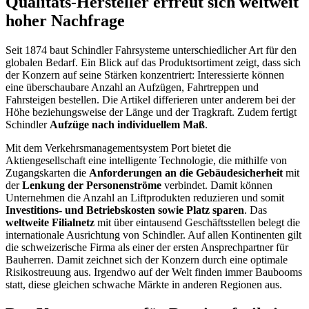
Qualitäts-Hersteller erfreut sich weltweit
hoher Nachfrage
Seit 1874 baut Schindler Fahrsysteme unterschiedlicher Art für den
globalen Bedarf. Ein Blick auf das Produktsortiment zeigt, dass sich
der Konzern auf seine Stärken konzentriert: Interessierte können
eine überschaubare Anzahl an Aufzügen, Fahrtreppen und
Fahrsteigen bestellen. Die Artikel differieren unter anderem bei der
Höhe beziehungsweise der Länge und der Tragkraft. Zudem fertigt
Schindler
Aufzüge nach individuellem Maß
.
Mit dem Verkehrsmanagementsystem Port bietet die
Aktiengesellschaft eine intelligente Technologie, die mithilfe von
Zugangskarten die
Anforderungen an die Gebäudesicherheit
mit
der
Lenkung der Personenströme
verbindet. Damit können
Unternehmen die Anzahl an Liftprodukten reduzieren und somit
Investitions- und Betriebskosten sowie Platz sparen
. Das
weltweite Filialnetz
mit über eintausend Geschäftsstellen belegt die
internationale Ausrichtung von Schindler. Auf allen Kontinenten gilt
die schweizerische Firma als einer der ersten Ansprechpartner für
Bauherren. Damit zeichnet sich der Konzern durch eine optimale
Risikostreuung aus. Irgendwo auf der Welt finden immer Baubooms
statt, diese gleichen schwache Märkte in anderen Regionen aus.